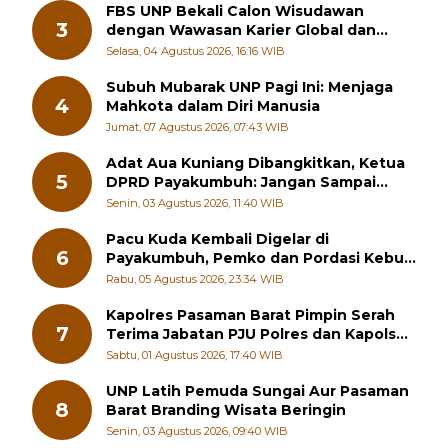
FBS UNP Bekali Calon Wisudawan
3
dengan Wawasan Karier Global dan
Kewirausahaan Kreatif
Selasa, 04 Agustus 2026, 16:16 WIB
Subuh Mubarak UNP Pagi Ini: Menjaga
4
Mahkota dalam Diri Manusia
Jumat, 07 Agustus 2026, 07:43 WIB
Adat Aua Kuniang Dibangkitkan, Ketua
5
DPRD Payakumbuh: Jangan Sampai
Generasi Muda Hilang Jati Diri
Senin, 03 Agustus 2026, 11:40 WIB
Pacu Kuda Kembali Digelar di
6
Payakumbuh, Pemko dan Pordasi Kebut
Persiapan!
Rabu, 05 Agustus 2026, 23:34 WIB
Kapolres Pasaman Barat Pimpin Serah
7
Terima Jabatan PJU Polres dan Kapolsek
Sungai Beremas
Sabtu, 01 Agustus 2026, 17:40 WIB
UNP Latih Pemuda Sungai Aur Pasaman
8
Barat Branding Wisata Beringin
Senin, 03 Agustus 2026, 09:40 WIB