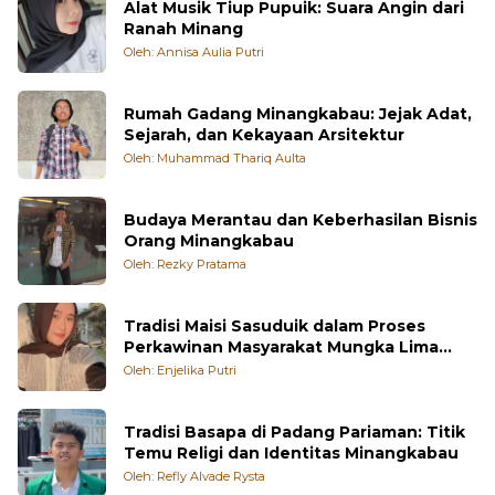
Alat Musik Tiup Pupuik: Suara Angin dari
Ranah Minang
Oleh: Annisa Aulia Putri
Rumah Gadang Minangkabau: Jejak Adat,
Sejarah, dan Kekayaan Arsitektur
Oleh: Muhammad Thariq Aulta
Budaya Merantau dan Keberhasilan Bisnis
Orang Minangkabau
Oleh: Rezky Pratama
Tradisi Maisi Sasuduik dalam Proses
Perkawinan Masyarakat Mungka Lima
Puluh Kota
Oleh: Enjelika Putri
Tradisi Basapa di Padang Pariaman: Titik
Temu Religi dan Identitas Minangkabau
Oleh: Refly Alvade Rysta