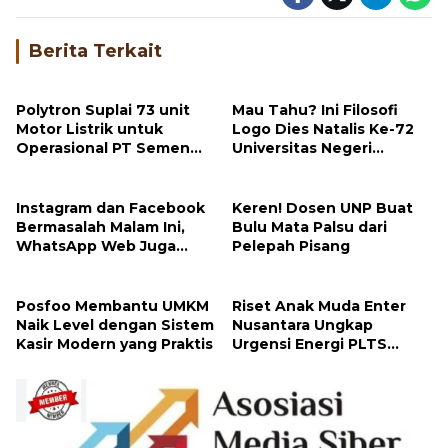
Berita Terkait
Polytron Suplai 73 unit
Mau Tahu? Ini Filosofi
Motor Listrik untuk
Logo Dies Natalis Ke-72
Operasional PT Semen
Universitas Negeri
Padang
Padang
Instagram dan Facebook
Keren! Dosen UNP Buat
Bermasalah Malam Ini,
Bulu Mata Palsu dari
WhatsApp Web Juga
Pelepah Pisang
Error
Posfoo Membantu UMKM
Riset Anak Muda Enter
Naik Level dengan Sistem
Nusantara Ungkap
Kasir Modern yang Praktis
Urgensi Energi PLTS
Berbasis Komunitas di
Mentawai