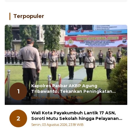
Terpopuler
Kapolres Pasbar AKBP Agung
1
Tribawanto, Tekankan Peningkatan
Pelayanan dan Sinergi dengan
Sabtu, 01 Agustus 2026, 19:43 WIB
Masyarakat
Wali Kota Payakumbuh Lantik 17 ASN,
2
Soroti Mutu Sekolah hingga Pelayanan
RSUD
Senin, 03 Agustus 2026, 23:18 WIB