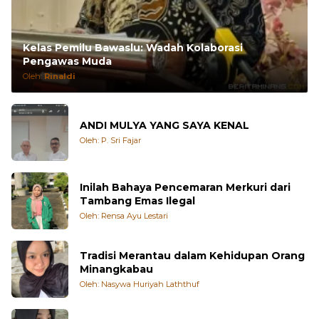
Kelas Pemilu Bawaslu: Wadah Kolaborasi
Pengawas Muda
Oleh:
Rinaldi
ANDI MULYA YANG SAYA KENAL
Oleh: P. Sri Fajar
Inilah Bahaya Pencemaran Merkuri dari
Tambang Emas Ilegal
Oleh: Rensa Ayu Lestari
Tradisi Merantau dalam Kehidupan Orang
Minangkabau
Oleh: Nasywa Huriyah Laththuf