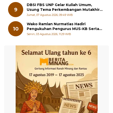
DBSI FBS UNP Gelar Kuliah Umum,
9
Usung Tema Perkembangan Mutakhir
Sastra Dunia
Jumat, 07 Agustus 2026, 09:49 WIB
Wako Ramlan Nurmatias Hadiri
10
Pengukuhan Pengurus MUS-KB Serta
LMKB Periode 2026-2031,
Senin, 03 Agustus 2026, 11:29 WIB