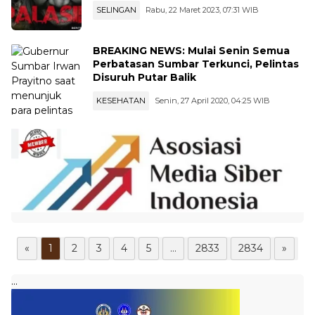
SELINGAN
Rabu, 22 Maret 2023, 07:31 WIB
BREAKING NEWS: Mulai Senin Semua
Perbatasan Sumbar Terkunci, Pelintas
Disuruh Putar Balik
KESEHATAN
Senin, 27 April 2020, 04:25 WIB
«
1
2
3
4
5
...
2833
2834
»
...