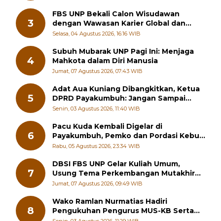
FBS UNP Bekali Calon Wisudawan
3
dengan Wawasan Karier Global dan
Kewirausahaan Kreatif
Selasa, 04 Agustus 2026, 16:16 WIB
Subuh Mubarak UNP Pagi Ini: Menjaga
4
Mahkota dalam Diri Manusia
Jumat, 07 Agustus 2026, 07:43 WIB
Adat Aua Kuniang Dibangkitkan, Ketua
5
DPRD Payakumbuh: Jangan Sampai
Generasi Muda Hilang Jati Diri
Senin, 03 Agustus 2026, 11:40 WIB
Pacu Kuda Kembali Digelar di
6
Payakumbuh, Pemko dan Pordasi Kebut
Persiapan!
Rabu, 05 Agustus 2026, 23:34 WIB
DBSI FBS UNP Gelar Kuliah Umum,
7
Usung Tema Perkembangan Mutakhir
Sastra Dunia
Jumat, 07 Agustus 2026, 09:49 WIB
Wako Ramlan Nurmatias Hadiri
8
Pengukuhan Pengurus MUS-KB Serta
LMKB Periode 2026-2031,
Senin, 03 Agustus 2026, 11:29 WIB