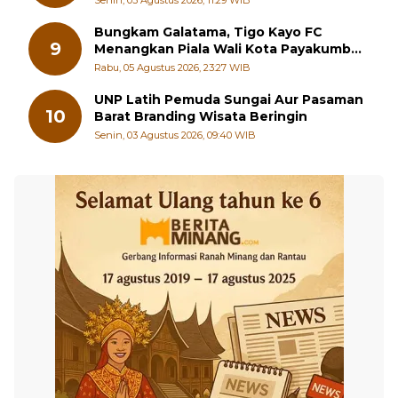
Bungkam Galatama, Tigo Kayo FC
9
Menangkan Piala Wali Kota Payakumbuh
Cup 2026
Rabu, 05 Agustus 2026, 23:27 WIB
UNP Latih Pemuda Sungai Aur Pasaman
10
Barat Branding Wisata Beringin
Senin, 03 Agustus 2026, 09:40 WIB