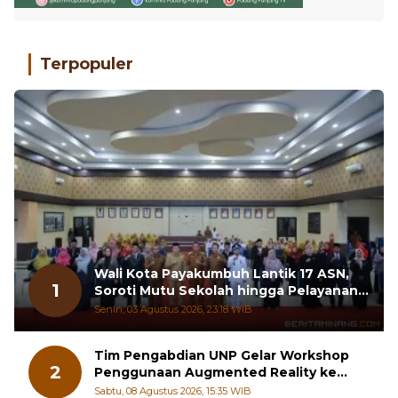
Terpopuler
Wali Kota Payakumbuh Lantik 17 ASN,
1
Soroti Mutu Sekolah hingga Pelayanan
RSUD
Senin, 03 Agustus 2026, 23:18 WIB
Tim Pengabdian UNP Gelar Workshop
2
Penggunaan Augmented Reality ke
Guru Kimia SMA di Padang Pariaman
Sabtu, 08 Agustus 2026, 15:35 WIB