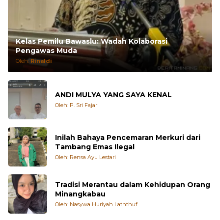
Kelas Pemilu Bawaslu: Wadah Kolaborasi
Pengawas Muda
Oleh:
Rinaldi
ANDI MULYA YANG SAYA KENAL
Oleh: P. Sri Fajar
Inilah Bahaya Pencemaran Merkuri dari
Tambang Emas Ilegal
Oleh: Rensa Ayu Lestari
Tradisi Merantau dalam Kehidupan Orang
Minangkabau
Oleh: Nasywa Huriyah Laththuf