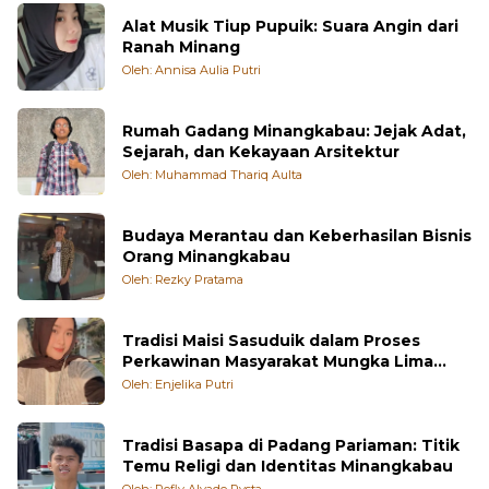
Alat Musik Tiup Pupuik: Suara Angin dari
Ranah Minang
Oleh: Annisa Aulia Putri
Rumah Gadang Minangkabau: Jejak Adat,
Sejarah, dan Kekayaan Arsitektur
Oleh: Muhammad Thariq Aulta
Budaya Merantau dan Keberhasilan Bisnis
Orang Minangkabau
Oleh: Rezky Pratama
Tradisi Maisi Sasuduik dalam Proses
Perkawinan Masyarakat Mungka Lima
Puluh Kota
Oleh: Enjelika Putri
Tradisi Basapa di Padang Pariaman: Titik
Temu Religi dan Identitas Minangkabau
Oleh: Refly Alvade Rysta