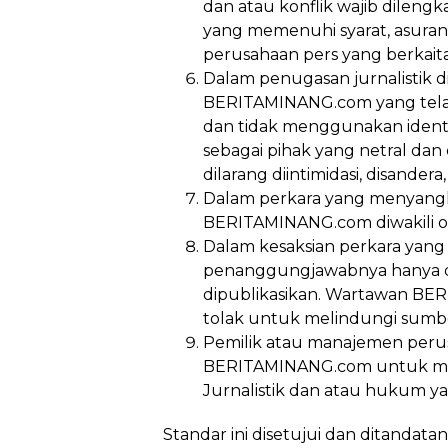
dan atau konflik wajib dileng
yang memenuhi syarat, asurans
perusahaan pers yang berkai
Dalam penugasan jurnalistik di
BERITAMINANG.com yang tela
dan tidak menggunakan identit
sebagai pihak yang netral da
dilarang diintimidasi, disandera,
Dalam perkara yang menyangku
BERITAMINANG.com diwakili 
Dalam kesaksian perkara yang 
penanggungjawabnya hanya da
dipublikasikan. Wartawan B
tolak untuk melindungi sumbe
Pemilik atau manajemen peru
BERITAMINANG.com untuk mem
Jurnalistik dan atau hukum y
Standar ini disetujui dan ditandata