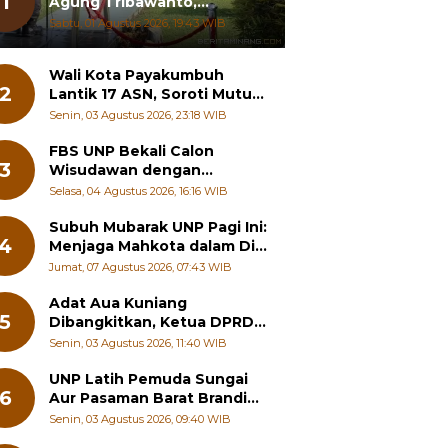
1
Agung Tribawanto,
Tekankan Peningkatan
Sabtu, 01 Agustus 2026, 19:43 WIB
Pelayanan dan Sinergi
dengan Masyarakat
Wali Kota Payakumbuh
2
Lantik 17 ASN, Soroti Mutu
Sekolah hingga Pelayanan
Senin, 03 Agustus 2026, 23:18 WIB
RSUD
FBS UNP Bekali Calon
3
Wisudawan dengan
Wawasan Karier Global dan
Selasa, 04 Agustus 2026, 16:16 WIB
Kewirausahaan Kreatif
Subuh Mubarak UNP Pagi Ini:
4
Menjaga Mahkota dalam Diri
Manusia
Jumat, 07 Agustus 2026, 07:43 WIB
Adat Aua Kuniang
5
Dibangkitkan, Ketua DPRD
Payakumbuh: Jangan
Senin, 03 Agustus 2026, 11:40 WIB
Sampai Generasi Muda
Hilang Jati Diri
UNP Latih Pemuda Sungai
6
Aur Pasaman Barat Branding
Wisata Beringin
Senin, 03 Agustus 2026, 09:40 WIB