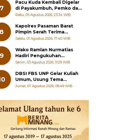
Pacu Kuda Kembali Digelar
7
di Payakumbuh, Pemko dan
Pordasi Kebut Persiapan!
Rabu, 05 Agustus 2026, 23:34 WIB
Kapolres Pasaman Barat
8
Pimpin Serah Terima
Jabatan PJU Polres dan
Sabtu, 01 Agustus 2026, 17:40 WIB
Kapolsek Sungai Beremas
Wako Ramlan Nurmatias
9
Hadiri Pengukuhan
Pengurus MUS-KB Serta
Senin, 03 Agustus 2026, 11:29 WIB
LMKB Periode 2026-2031,
DBSI FBS UNP Gelar Kuliah
10
Umum, Usung Tema
Perkembangan Mutakhir
Jumat, 07 Agustus 2026, 09:49 WIB
Sastra Dunia