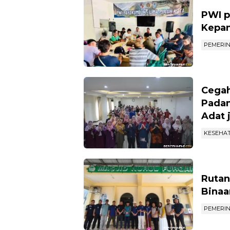
PWI p
Kepan
PEMERI
Cegah
Padan
Adat 
KESEHA
Rutan
Binaa
PEMERI