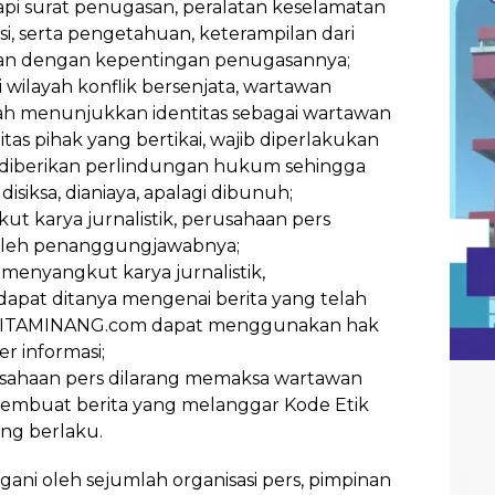
kapi surat penugasan, peralatan keselamatan
i, serta pengetahuan, keterampilan dari
tan dengan kepentingan penugasannya;
 wilayah konflik bersenjata, wartawan
h menunjukkan identitas sebagai wartawan
as pihak yang bertikai, wajib diperlakukan
n diberikan perlindungan hukum sehingga
 disiksa, dianiaya, apalagi dibunuh;
t karya jurnalistik, perusahaan pers
oleh penanggungjawabnya;
menyangkut karya jurnalistik,
pat ditanya mengenai berita yang telah
ERITAMINANG.com dapat menggunakan hak
r informasi;
sahaan pers dilarang memaksa wartawan
buat berita yang melanggar Kode Etik
ang berlaku.
ngani oleh sejumlah organisasi pers, pimpinan