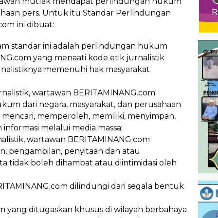
rtawan mutlak mendapat perlindungan hukum
ahaan pers. Untuk itu Standar Perlindungan
m ini dibuat:
am standar ini adalah perlindungan hukum
.com yang menaati kode etik jurnalistik
rnalistiknya memenuhi hak masyarakat
rnalistik, wartawan BERITAMINANG.com
um dari negara, masyarakat, dan perusahaan
uti mencari, memperoleh, memiliki, menyimpan,
nformasi melalui media massa;
nalistik, wartawan BERITAMINANG.com
san, pengambilan, penyitaan dan atau
ta tidak boleh dihambat atau diintimidasi oleh
ERITAMINANG.com dilindungi dari segala bentuk
yang ditugaskan khusus di wilayah berbahaya