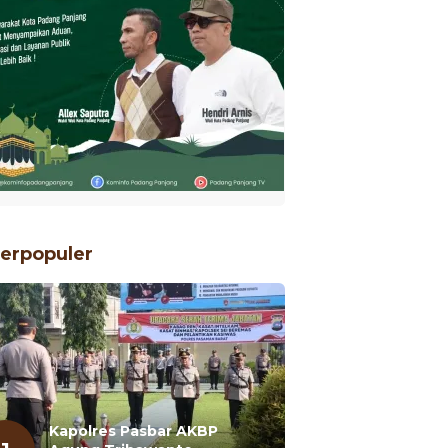
erpopuler
Kapolres Pasbar AKBP