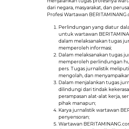
menjalankan tugas profesinya wa
dari negara, masyarakat, dan perus
Profesi Wartawan BERITAMINANG.co
Perlindungan yang diatur dal
untuk wartawan BERITAMINANG
dalam melaksanakan tugas ju
memperoleh informasi;
Dalam melaksanakan tugas ju
memperoleh perlindungan huk
pers. Tugas jurnalistik melip
mengolah, dan menyampaikan i
Dalam menjalankan tugas jur
dilindungi dari tindak kekera
perampasan alat-alat kerja, ser
pihak manapun;
Karya jurnalistik wartawan B
penyensoran;
Wartawan BERITAMINANG.com 