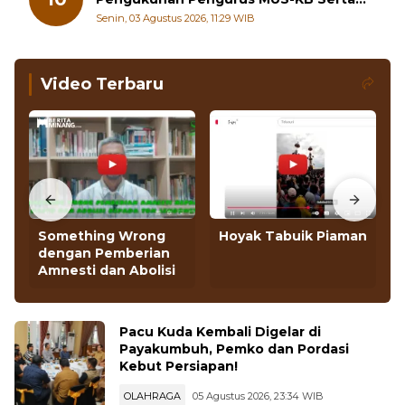
Wako Ramlan Nurmatias Hadiri
10
Pengukuhan Pengurus MUS-KB Serta
LMKB Periode 2026-2031,
Senin, 03 Agustus 2026, 11:29 WIB
Video Terbaru
Something Wrong
Hoyak Tabuik Piaman
dengan Pemberian
Amnesti dan Abolisi
Pacu Kuda Kembali Digelar di
Payakumbuh, Pemko dan Pordasi
Kebut Persiapan!