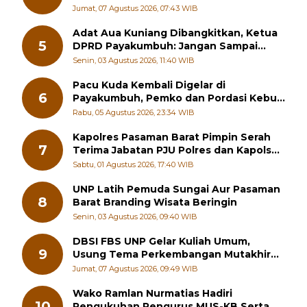
4
Mahkota dalam Diri Manusia
Jumat, 07 Agustus 2026, 07:43 WIB
Adat Aua Kuniang Dibangkitkan, Ketua
5
DPRD Payakumbuh: Jangan Sampai
Generasi Muda Hilang Jati Diri
Senin, 03 Agustus 2026, 11:40 WIB
Pacu Kuda Kembali Digelar di
6
Payakumbuh, Pemko dan Pordasi Kebut
Persiapan!
Rabu, 05 Agustus 2026, 23:34 WIB
Kapolres Pasaman Barat Pimpin Serah
7
Terima Jabatan PJU Polres dan Kapolsek
Sungai Beremas
Sabtu, 01 Agustus 2026, 17:40 WIB
UNP Latih Pemuda Sungai Aur Pasaman
8
Barat Branding Wisata Beringin
Senin, 03 Agustus 2026, 09:40 WIB
DBSI FBS UNP Gelar Kuliah Umum,
9
Usung Tema Perkembangan Mutakhir
Sastra Dunia
Jumat, 07 Agustus 2026, 09:49 WIB