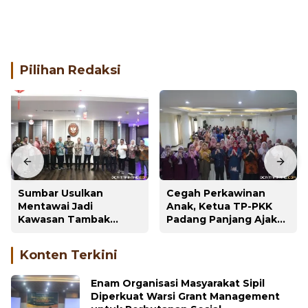
Pilihan Redaksi
Sumbar Usulkan
Cegah Perkawinan
Mentawai Jadi
Anak, Ketua TP-PKK
Kawasan Tambak
Padang Panjang Ajak
Udang Terintegrasi,
Keluarga dan Tokoh
Menteri KKP Respons
Adat jadi Perlindungan
Positif
Konten Terkini
Enam Organisasi Masyarakat Sipil