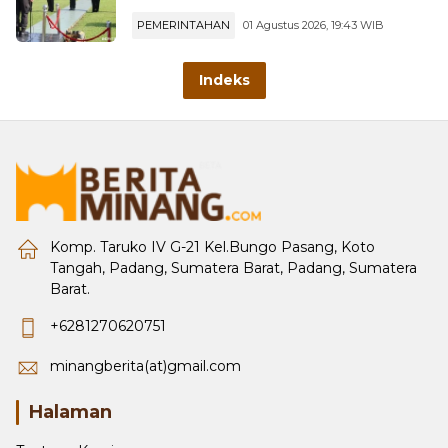
Pelayanan dan Sinergi dengan
Masyarakat
PEMERINTAHAN
01 Agustus 2026, 19:43 WIB
Indeks
Komp. Taruko IV G-21 Kel.Bungo Pasang, Koto
Tangah, Padang, Sumatera Barat, Padang, Sumatera
Barat.
+6281270620751
minangberita(at)gmail.com
Halaman