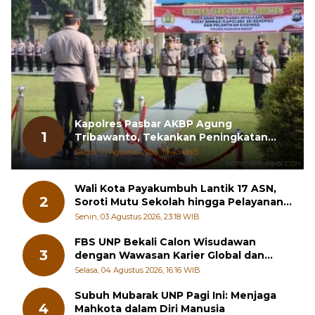
Kapolres Pasbar AKBP Agung
1
Tribawanto, Tekankan Peningkatan
Pelayanan dan Sinergi dengan
Sabtu, 01 Agustus 2026, 19:43 WIB
Masyarakat
Wali Kota Payakumbuh Lantik 17 ASN,
2
Soroti Mutu Sekolah hingga Pelayanan
RSUD
Senin, 03 Agustus 2026, 23:18 WIB
FBS UNP Bekali Calon Wisudawan
3
dengan Wawasan Karier Global dan
Kewirausahaan Kreatif
Selasa, 04 Agustus 2026, 16:16 WIB
Subuh Mubarak UNP Pagi Ini: Menjaga