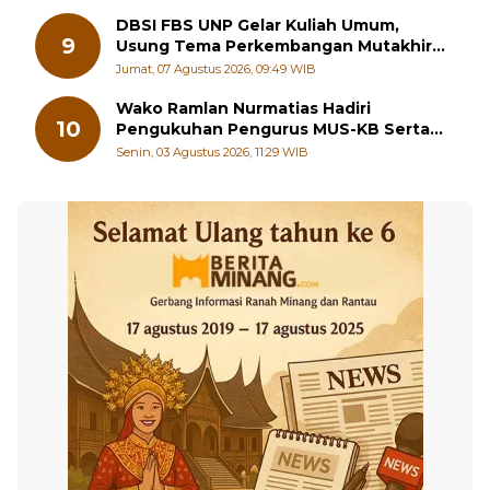
DBSI FBS UNP Gelar Kuliah Umum,
9
Usung Tema Perkembangan Mutakhir
Sastra Dunia
Jumat, 07 Agustus 2026, 09:49 WIB
Wako Ramlan Nurmatias Hadiri
10
Pengukuhan Pengurus MUS-KB Serta
LMKB Periode 2026-2031,
Senin, 03 Agustus 2026, 11:29 WIB