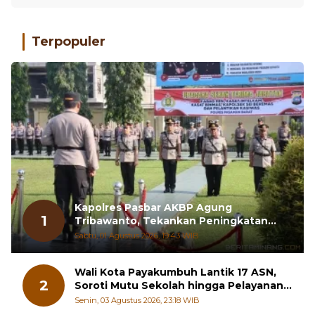
Terpopuler
Kapolres Pasbar AKBP Agung
1
Tribawanto, Tekankan Peningkatan
Pelayanan dan Sinergi dengan
Sabtu, 01 Agustus 2026, 19:43 WIB
Masyarakat
Wali Kota Payakumbuh Lantik 17 ASN,
2
Soroti Mutu Sekolah hingga Pelayanan
RSUD
Senin, 03 Agustus 2026, 23:18 WIB