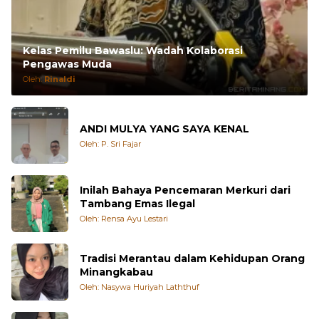
Kelas Pemilu Bawaslu: Wadah Kolaborasi
Pengawas Muda
Oleh:
Rinaldi
ANDI MULYA YANG SAYA KENAL
Oleh: P. Sri Fajar
Inilah Bahaya Pencemaran Merkuri dari
Tambang Emas Ilegal
Oleh: Rensa Ayu Lestari
Tradisi Merantau dalam Kehidupan Orang
Minangkabau
Oleh: Nasywa Huriyah Laththuf