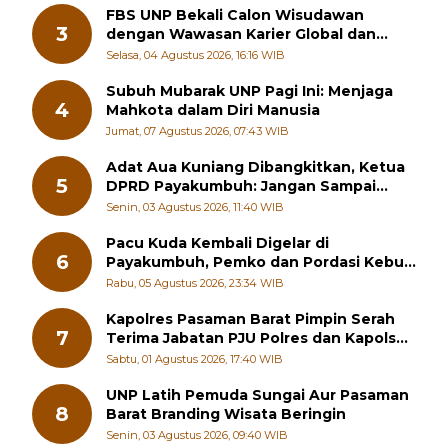
FBS UNP Bekali Calon Wisudawan
3
dengan Wawasan Karier Global dan
Kewirausahaan Kreatif
Selasa, 04 Agustus 2026, 16:16 WIB
Subuh Mubarak UNP Pagi Ini: Menjaga
4
Mahkota dalam Diri Manusia
Jumat, 07 Agustus 2026, 07:43 WIB
Adat Aua Kuniang Dibangkitkan, Ketua
5
DPRD Payakumbuh: Jangan Sampai
Generasi Muda Hilang Jati Diri
Senin, 03 Agustus 2026, 11:40 WIB
Pacu Kuda Kembali Digelar di
6
Payakumbuh, Pemko dan Pordasi Kebut
Persiapan!
Rabu, 05 Agustus 2026, 23:34 WIB
Kapolres Pasaman Barat Pimpin Serah
7
Terima Jabatan PJU Polres dan Kapolsek
Sungai Beremas
Sabtu, 01 Agustus 2026, 17:40 WIB
UNP Latih Pemuda Sungai Aur Pasaman
8
Barat Branding Wisata Beringin
Senin, 03 Agustus 2026, 09:40 WIB