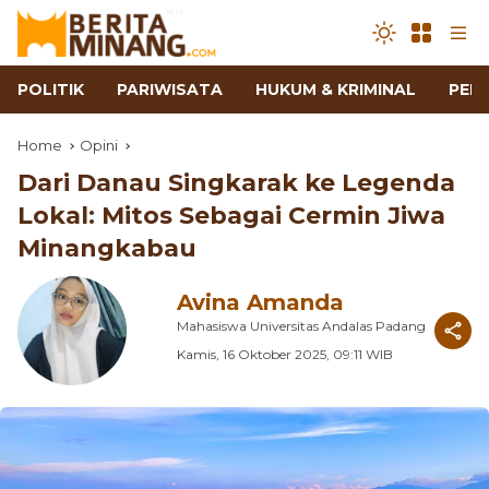
POLITIK
PARIWISATA
HUKUM & KRIMINAL
PEN
Home
Opini
Dari Danau Singkarak ke Legenda
Lokal: Mitos Sebagai Cermin Jiwa
Minangkabau
Avina Amanda
Mahasiswa Universitas Andalas Padang
Kamis, 16 Oktober 2025, 09:11 WIB