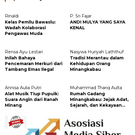
Rinaldi
P. Sri Fajar
Kelas Pemilu Bawaslu:
ANDI MULYA YANG SAYA
Wadah Kolaborasi
KENAL
Pengawas Muda
Rensa Ayu Lestari
Nasywa Huriyah Laththuf
Inilah Bahaya
Tradisi Merantau dalam
Pencemaran Merkuri dari
Kehidupan Orang
Tambang Emas Ilegal
Minangkabau
Annisa Aulia Putri
Muhammad Thariq Aulta
Alat Musik Tiup Pupuik:
Rumah Gadang
Suara Angin dari Ranah
Minangkabau: Jejak Adat,
Minang
Sejarah, dan Kekayaan
Arsitektur