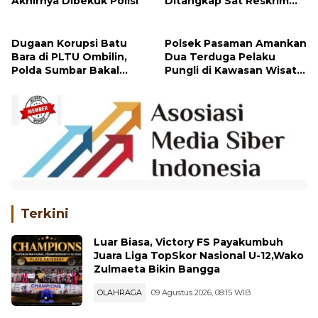
Buronan Kasus Pencurian
Pelaku Pembacokan Istri
Rumah Tinggal di Kinali,
di Jalan KKN Pasbar
Akhirnya Dibekuk Polisi
Ditangkap Sat Reskrim
Polres Pasbar di
Pematang Siantar
Dugaan Korupsi Batu
Polsek Pasaman Amankan
Bara di PLTU Ombilin,
Dua Terduga Pelaku
Polda Sumbar Bakal
Pungli di Kawasan Wisata
Periksa Tiga Perusahaan
Pohon Seribu Pantai
Pemasok
Sasak
Terkini
Luar Biasa, Victory FS Payakumbuh
Juara Liga TopSkor Nasional U-12,Wako
Zulmaeta Bikin Bangga