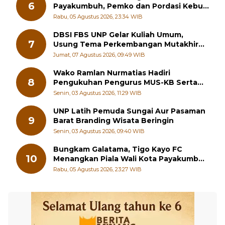
Jumat, 07 Agustus 2026, 07:43 WIB
Pacu Kuda Kembali Digelar di
6
Payakumbuh, Pemko dan Pordasi Kebut
Persiapan!
Rabu, 05 Agustus 2026, 23:34 WIB
DBSI FBS UNP Gelar Kuliah Umum,
7
Usung Tema Perkembangan Mutakhir
Sastra Dunia
Jumat, 07 Agustus 2026, 09:49 WIB
Wako Ramlan Nurmatias Hadiri
8
Pengukuhan Pengurus MUS-KB Serta
LMKB Periode 2026-2031,
Senin, 03 Agustus 2026, 11:29 WIB
UNP Latih Pemuda Sungai Aur Pasaman
9
Barat Branding Wisata Beringin
Senin, 03 Agustus 2026, 09:40 WIB
Bungkam Galatama, Tigo Kayo FC
10
Menangkan Piala Wali Kota Payakumbuh
Cup 2026
Rabu, 05 Agustus 2026, 23:27 WIB