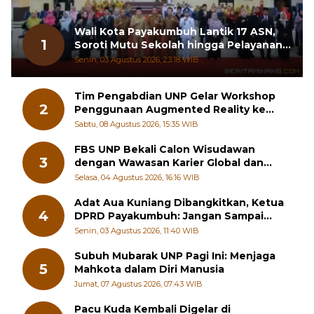
Wali Kota Payakumbuh Lantik 17 ASN,
1
Soroti Mutu Sekolah hingga Pelayanan
RSUD
Senin, 03 Agustus 2026, 23:18 WIB
Tim Pengabdian UNP Gelar Workshop
2
Penggunaan Augmented Reality ke
Guru Kimia SMA di Padang Pariaman
Sabtu, 08 Agustus 2026, 15:35 WIB
FBS UNP Bekali Calon Wisudawan
3
dengan Wawasan Karier Global dan
Kewirausahaan Kreatif
Selasa, 04 Agustus 2026, 16:16 WIB
Adat Aua Kuniang Dibangkitkan, Ketua
4
DPRD Payakumbuh: Jangan Sampai
Generasi Muda Hilang Jati Diri
Senin, 03 Agustus 2026, 11:40 WIB
Subuh Mubarak UNP Pagi Ini: Menjaga
5
Mahkota dalam Diri Manusia