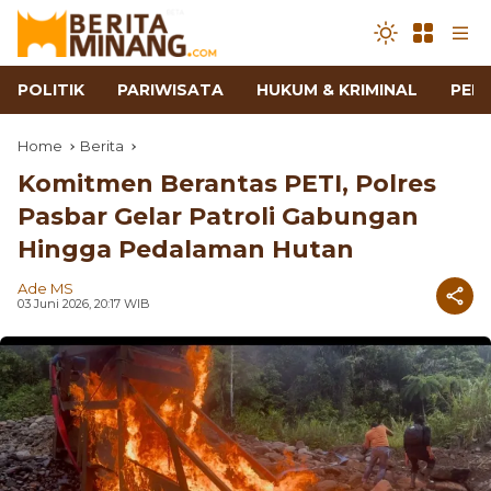
POLITIK
PARIWISATA
HUKUM & KRIMINAL
PEN
Home
Berita
Komitmen Berantas PETI, Polres
Pasbar Gelar Patroli Gabungan
Hingga Pedalaman Hutan
Ade MS
03 Juni 2026, 20:17 WIB