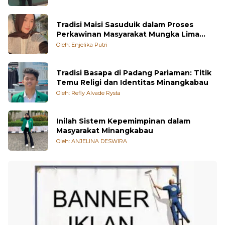
Orang Minangkabau
Oleh: Rezky Pratama
Tradisi Maisi Sasuduik dalam Proses
Perkawinan Masyarakat Mungka Lima
Puluh Kota
Oleh: Enjelika Putri
Tradisi Basapa di Padang Pariaman: Titik
Temu Religi dan Identitas Minangkabau
Oleh: Refly Alvade Rysta
Inilah Sistem Kepemimpinan dalam
Masyarakat Minangkabau
Oleh: ANJELINA DESWIRA