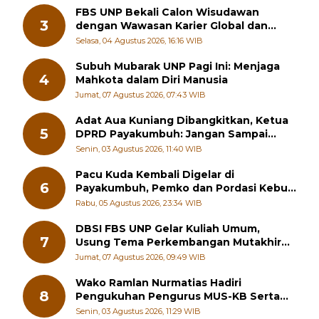
FBS UNP Bekali Calon Wisudawan
3
dengan Wawasan Karier Global dan
Kewirausahaan Kreatif
Selasa, 04 Agustus 2026, 16:16 WIB
Subuh Mubarak UNP Pagi Ini: Menjaga
4
Mahkota dalam Diri Manusia
Jumat, 07 Agustus 2026, 07:43 WIB
Adat Aua Kuniang Dibangkitkan, Ketua
5
DPRD Payakumbuh: Jangan Sampai
Generasi Muda Hilang Jati Diri
Senin, 03 Agustus 2026, 11:40 WIB
Pacu Kuda Kembali Digelar di
6
Payakumbuh, Pemko dan Pordasi Kebut
Persiapan!
Rabu, 05 Agustus 2026, 23:34 WIB
DBSI FBS UNP Gelar Kuliah Umum,
7
Usung Tema Perkembangan Mutakhir
Sastra Dunia
Jumat, 07 Agustus 2026, 09:49 WIB
Wako Ramlan Nurmatias Hadiri
8
Pengukuhan Pengurus MUS-KB Serta
LMKB Periode 2026-2031,
Senin, 03 Agustus 2026, 11:29 WIB