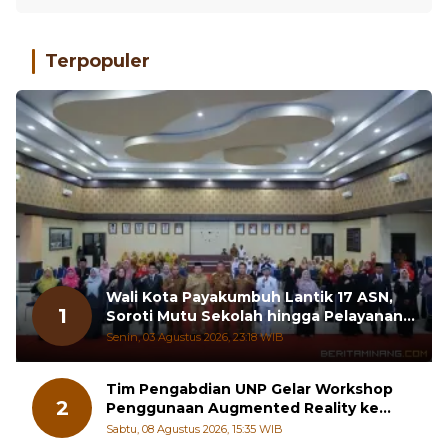
Terpopuler
Wali Kota Payakumbuh Lantik 17 ASN,
1
Soroti Mutu Sekolah hingga Pelayanan
RSUD
Senin, 03 Agustus 2026, 23:18 WIB
Tim Pengabdian UNP Gelar Workshop
2
Penggunaan Augmented Reality ke
Guru Kimia SMA di Padang Pariaman
Sabtu, 08 Agustus 2026, 15:35 WIB