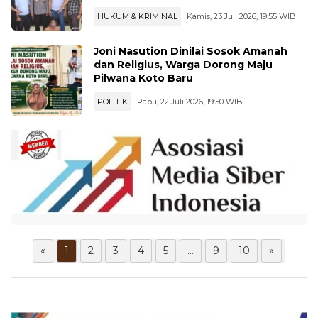
HUKUM & KRIMINAL
Kamis, 23 Juli 2026, 19:55 WIB
Joni Nasution Dinilai Sosok Amanah
dan Religius, Warga Dorong Maju
Pilwana Koto Baru
POLITIK
Rabu, 22 Juli 2026, 19:50 WIB
«
1
2
3
4
5
...
9
10
»