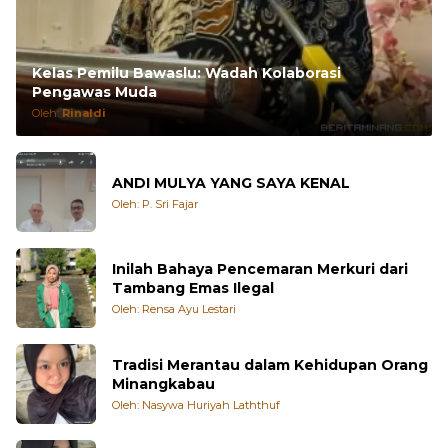
Kelas Pemilu Bawaslu: Wadah Kolaborasi
Pengawas Muda
Oleh:
Rinaldi
ANDI MULYA YANG SAYA KENAL
Oleh: P. Sri Fajar
Inilah Bahaya Pencemaran Merkuri dari
Tambang Emas Ilegal
Oleh: Rensa Ayu Lestari
Tradisi Merantau dalam Kehidupan Orang
Minangkabau
Oleh: Nasywa Huriyah Laththuf