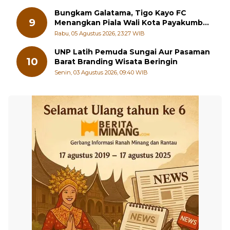
Bungkam Galatama, Tigo Kayo FC
9
Menangkan Piala Wali Kota Payakumbuh
Cup 2026
Rabu, 05 Agustus 2026, 23:27 WIB
UNP Latih Pemuda Sungai Aur Pasaman
10
Barat Branding Wisata Beringin
Senin, 03 Agustus 2026, 09:40 WIB