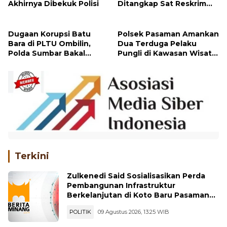
Akhirnya Dibekuk Polisi
Ditangkap Sat Reskrim
Polres Pasbar di
Pematang Siantar
Dugaan Korupsi Batu
Polsek Pasaman Amankan
Bara di PLTU Ombilin,
Dua Terduga Pelaku
Polda Sumbar Bakal
Pungli di Kawasan Wisata
Periksa Tiga Perusahaan
Pohon Seribu Pantai
Pemasok
Sasak
Terkini
Zulkenedi Said Sosialisasikan Perda
Pembangunan Infrastruktur
Berkelanjutan di Koto Baru Pasaman
Bar
POLITIK
09 Agustus 2026, 13:25 WIB