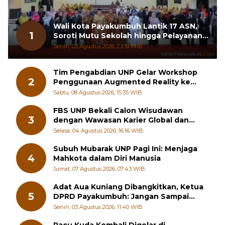
Wali Kota Payakumbuh Lantik 17 ASN,
1
Soroti Mutu Sekolah hingga Pelayanan
RSUD
Senin, 03 Agustus 2026, 23:18 WIB
Tim Pengabdian UNP Gelar Workshop
2
Penggunaan Augmented Reality ke
Guru Kimia SMA di Padang Pariaman
Sabtu, 08 Agustus 2026, 15:35 WIB
FBS UNP Bekali Calon Wisudawan
3
dengan Wawasan Karier Global dan
Kewirausahaan Kreatif
Selasa, 04 Agustus 2026, 16:16 WIB
Subuh Mubarak UNP Pagi Ini: Menjaga
4
Mahkota dalam Diri Manusia
Jumat, 07 Agustus 2026, 07:43 WIB
Adat Aua Kuniang Dibangkitkan, Ketua
5
DPRD Payakumbuh: Jangan Sampai
Generasi Muda Hilang Jati Diri
Senin, 03 Agustus 2026, 11:40 WIB
Pacu Kuda Kembali Digelar di