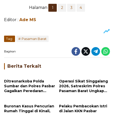
Halaman
1
2
3
4
Editor :
Ade MS
Tag:
Pasaman Barat
Bagikan
Berita Terkait
Ditresnarkoba Polda
Operasi Sikat Singgalang
Sumbar dan Polres Pasbar
2026, Satreskrim Polres
Gagalkan Peredaran
Pasaman Barat Ungkap
Ganja, 30 Paket Siap Edar
Tujuh Kasus Tindak
Disita
Pidana
Buronan Kasus Pencurian
Pelaku Pembacokan Istri
Rumah Tinggal di Kinali,
di Jalan KKN Pasbar