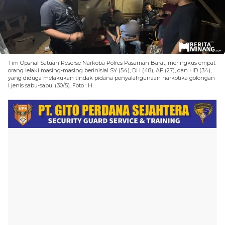
Tim Opsnal Satuan Reserse Narkoba Polres Pasaman Barat, meringkus empat
orang lelaki masing-masing berinisial SY (54), DH (48), AF (27), dan HD (34),
yang diduga melakukan tindak pidana penyalahgunaan narkotika golongan
I jenis sabu-sabu. (30/5). Foto : H