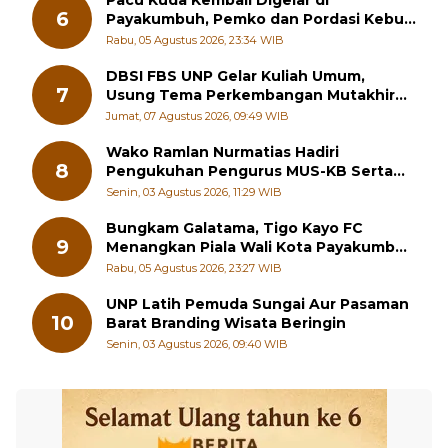
6
Payakumbuh, Pemko dan Pordasi Kebut
Persiapan!
Rabu, 05 Agustus 2026, 23:34 WIB
DBSI FBS UNP Gelar Kuliah Umum,
7
Usung Tema Perkembangan Mutakhir
Sastra Dunia
Jumat, 07 Agustus 2026, 09:49 WIB
Wako Ramlan Nurmatias Hadiri
8
Pengukuhan Pengurus MUS-KB Serta
LMKB Periode 2026-2031,
Senin, 03 Agustus 2026, 11:29 WIB
Bungkam Galatama, Tigo Kayo FC
9
Menangkan Piala Wali Kota Payakumbuh
Cup 2026
Rabu, 05 Agustus 2026, 23:27 WIB
UNP Latih Pemuda Sungai Aur Pasaman
10
Barat Branding Wisata Beringin
Senin, 03 Agustus 2026, 09:40 WIB