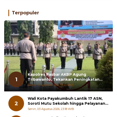
Terpopuler
Kapolres Pasbar AKBP Agung
1
Tribawanto, Tekankan Peningkatan
Pelayanan dan Sinergi dengan
Sabtu, 01 Agustus 2026, 19:43 WIB
Masyarakat
Wali Kota Payakumbuh Lantik 17 ASN,
2
Soroti Mutu Sekolah hingga Pelayanan
RSUD
Senin, 03 Agustus 2026, 23:18 WIB