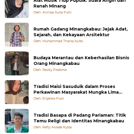
Alat Musik Tiup Pupuik: Suara Angin dari
Ranah Minang
Oleh: Annisa Aulia Putri
Rumah Gadang Minangkabau: Jejak Adat,
Sejarah, dan Kekayaan Arsitektur
Oleh: Muhammad Thariq Aulta
Budaya Merantau dan Keberhasilan Bisnis
Orang Minangkabau
Oleh: Rezky Pratama
Tradisi Maisi Sasuduik dalam Proses
Perkawinan Masyarakat Mungka Lima
Puluh Kota
Oleh: Enjelika Putri
Tradisi Basapa di Padang Pariaman: Titik
Temu Religi dan Identitas Minangkabau
Oleh: Refly Alvade Rysta