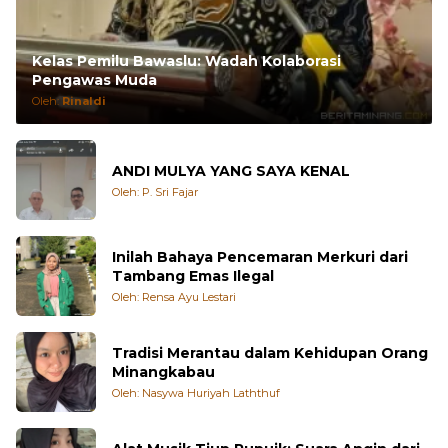
Kelas Pemilu Bawaslu: Wadah Kolaborasi
Pengawas Muda
Oleh:
Rinaldi
ANDI MULYA YANG SAYA KENAL
Oleh: P. Sri Fajar
Inilah Bahaya Pencemaran Merkuri dari
Tambang Emas Ilegal
Oleh: Rensa Ayu Lestari
Tradisi Merantau dalam Kehidupan Orang
Minangkabau
Oleh: Nasywa Huriyah Laththuf