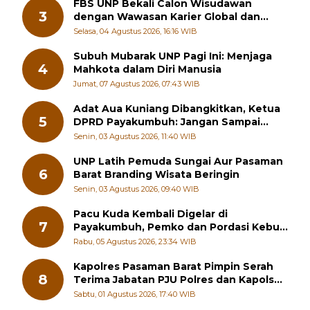
FBS UNP Bekali Calon Wisudawan
3
dengan Wawasan Karier Global dan
Kewirausahaan Kreatif
Selasa, 04 Agustus 2026, 16:16 WIB
Subuh Mubarak UNP Pagi Ini: Menjaga
4
Mahkota dalam Diri Manusia
Jumat, 07 Agustus 2026, 07:43 WIB
Adat Aua Kuniang Dibangkitkan, Ketua
5
DPRD Payakumbuh: Jangan Sampai
Generasi Muda Hilang Jati Diri
Senin, 03 Agustus 2026, 11:40 WIB
UNP Latih Pemuda Sungai Aur Pasaman
6
Barat Branding Wisata Beringin
Senin, 03 Agustus 2026, 09:40 WIB
Pacu Kuda Kembali Digelar di
7
Payakumbuh, Pemko dan Pordasi Kebut
Persiapan!
Rabu, 05 Agustus 2026, 23:34 WIB
Kapolres Pasaman Barat Pimpin Serah
8
Terima Jabatan PJU Polres dan Kapolsek
Sungai Beremas
Sabtu, 01 Agustus 2026, 17:40 WIB