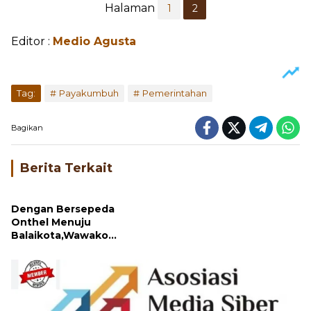
Halaman
1
2
Editor :
Medio Agusta
Tag:
Payakumbuh
Pemerintahan
Bagikan
Berita Terkait
Dengan Bersepeda
Onthel Menuju
Balaikota,Wawako
Elzadaswarman Pimpin
Apel Gabungan Perdana
ASN