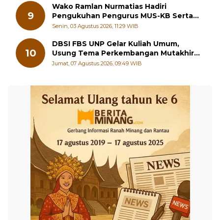
Wako Ramlan Nurmatias Hadiri
9
Pengukuhan Pengurus MUS-KB Serta
LMKB Periode 2026-2031,
Senin, 03 Agustus 2026, 11:29 WIB
DBSI FBS UNP Gelar Kuliah Umum,
10
Usung Tema Perkembangan Mutakhir
Sastra Dunia
Jumat, 07 Agustus 2026, 09:49 WIB