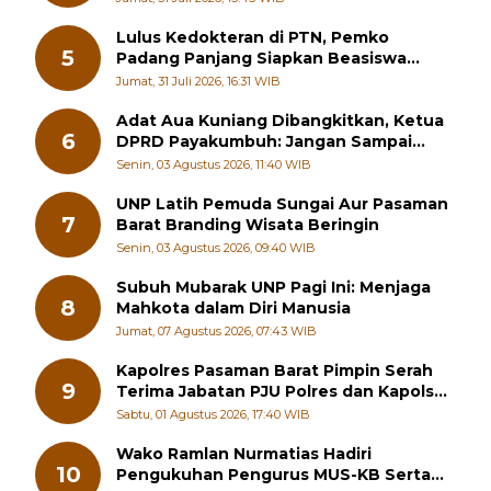
Lulus Kedokteran di PTN, Pemko
5
Padang Panjang Siapkan Beasiswa
Penuh
Jumat, 31 Juli 2026, 16:31 WIB
Adat Aua Kuniang Dibangkitkan, Ketua
6
DPRD Payakumbuh: Jangan Sampai
Generasi Muda Hilang Jati Diri
Senin, 03 Agustus 2026, 11:40 WIB
UNP Latih Pemuda Sungai Aur Pasaman
7
Barat Branding Wisata Beringin
Senin, 03 Agustus 2026, 09:40 WIB
Subuh Mubarak UNP Pagi Ini: Menjaga
8
Mahkota dalam Diri Manusia
Jumat, 07 Agustus 2026, 07:43 WIB
Kapolres Pasaman Barat Pimpin Serah
9
Terima Jabatan PJU Polres dan Kapolsek
Sungai Beremas
Sabtu, 01 Agustus 2026, 17:40 WIB
Wako Ramlan Nurmatias Hadiri
10
Pengukuhan Pengurus MUS-KB Serta