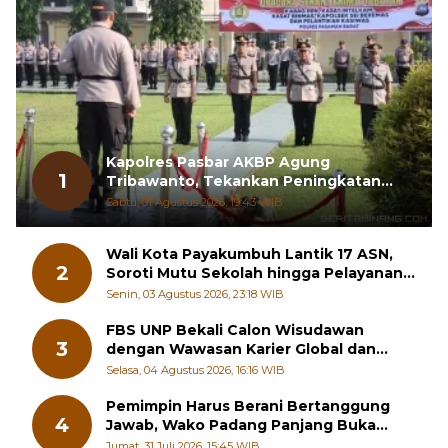
Kapolres Pasbar AKBP Agung
1
Tribawanto, Tekankan Peningkatan
Pelayanan dan Sinergi dengan
Sabtu, 01 Agustus 2026, 19:43 WIB
Masyarakat
Wali Kota Payakumbuh Lantik 17 ASN,
2
Soroti Mutu Sekolah hingga Pelayanan
RSUD
Senin, 03 Agustus 2026, 23:18 WIB
FBS UNP Bekali Calon Wisudawan
3
dengan Wawasan Karier Global dan
Kewirausahaan Kreatif
Selasa, 04 Agustus 2026, 16:16 WIB
Pemimpin Harus Berani Bertanggung
4
Jawab, Wako Padang Panjang Buka
Pelatihan Kepemimpinan Pelajar
Jumat, 31 Juli 2026, 15:45 WIB