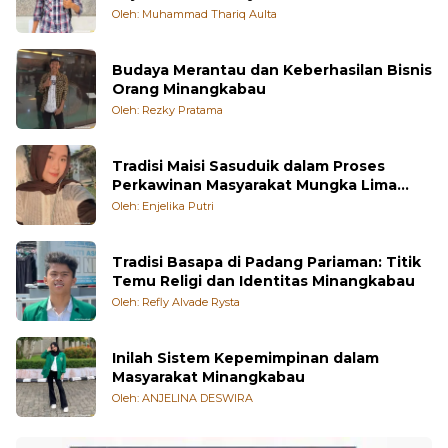
Oleh: Muhammad Thariq Aulta
Budaya Merantau dan Keberhasilan Bisnis
Orang Minangkabau
Oleh: Rezky Pratama
Tradisi Maisi Sasuduik dalam Proses
Perkawinan Masyarakat Mungka Lima
Puluh Kota
Oleh: Enjelika Putri
Tradisi Basapa di Padang Pariaman: Titik
Temu Religi dan Identitas Minangkabau
Oleh: Refly Alvade Rysta
Inilah Sistem Kepemimpinan dalam
Masyarakat Minangkabau
Oleh: ANJELINA DESWIRA