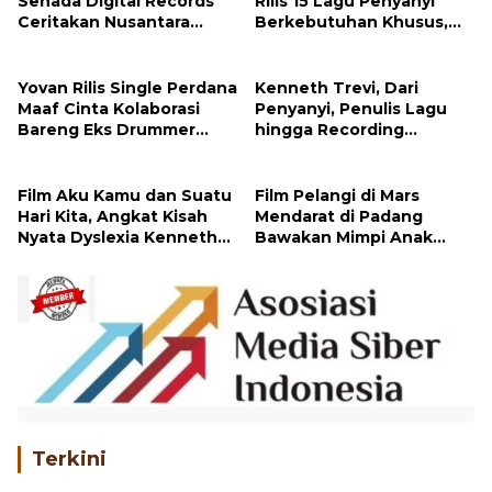
Senada Digital Records
Rilis 15 Lagu Penyanyi
Ceritakan Nusantara
Berkebutuhan Khusus,
Lewat Nada
Dunia Musik Ruang
Inklusif Berkarya
Yovan Rilis Single Perdana
Kenneth Trevi, Dari
Maaf Cinta Kolaborasi
Penyanyi, Penulis Lagu
Bareng Eks Drummer
hingga Recording
Jamrud Herman Husin
Engineer
Film Aku Kamu dan Suatu
Film Pelangi di Mars
Hari Kita, Angkat Kisah
Mendarat di Padang
Nyata Dyslexia Kenneth
Bawakan Mimpi Anak
Trevi
yang Tak Terbatas
Terkini