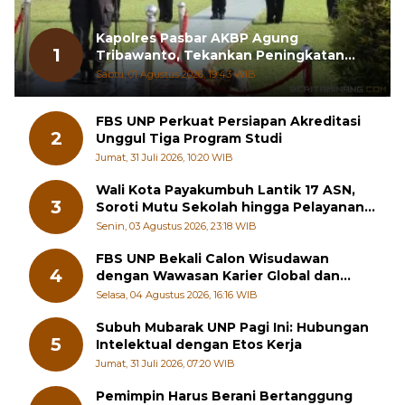
Kapolres Pasbar AKBP Agung
1
Tribawanto, Tekankan Peningkatan
Pelayanan dan Sinergi dengan
Sabtu, 01 Agustus 2026, 19:43 WIB
Masyarakat
FBS UNP Perkuat Persiapan Akreditasi
2
Unggul Tiga Program Studi
Jumat, 31 Juli 2026, 10:20 WIB
Wali Kota Payakumbuh Lantik 17 ASN,
3
Soroti Mutu Sekolah hingga Pelayanan
RSUD
Senin, 03 Agustus 2026, 23:18 WIB
FBS UNP Bekali Calon Wisudawan
4
dengan Wawasan Karier Global dan
Kewirausahaan Kreatif
Selasa, 04 Agustus 2026, 16:16 WIB
Subuh Mubarak UNP Pagi Ini: Hubungan
5
Intelektual dengan Etos Kerja
Jumat, 31 Juli 2026, 07:20 WIB