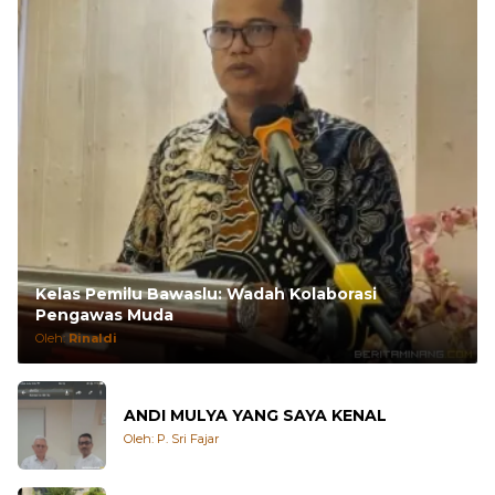
Kelas Pemilu Bawaslu: Wadah Kolaborasi
Pengawas Muda
Oleh:
Rinaldi
ANDI MULYA YANG SAYA KENAL
Oleh: P. Sri Fajar