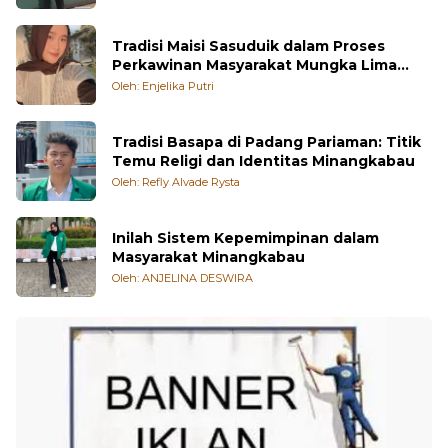
Orang Minangkabau
Oleh: Rezky Pratama
Tradisi Maisi Sasuduik dalam Proses
Perkawinan Masyarakat Mungka Lima
Puluh Kota
Oleh: Enjelika Putri
Tradisi Basapa di Padang Pariaman: Titik
Temu Religi dan Identitas Minangkabau
Oleh: Refly Alvade Rysta
Inilah Sistem Kepemimpinan dalam
Masyarakat Minangkabau
Oleh: ANJELINA DESWIRA