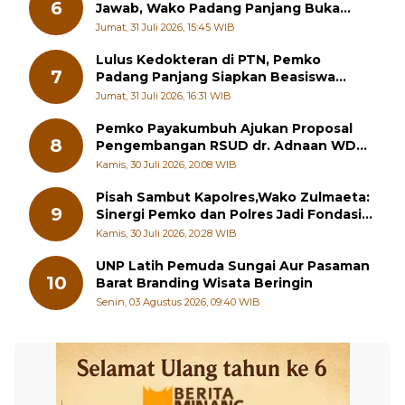
Pemimpin Harus Berani Bertanggung
6
Jawab, Wako Padang Panjang Buka
Pelatihan Kepemimpinan Pelajar
Jumat, 31 Juli 2026, 15:45 WIB
Lulus Kedokteran di PTN, Pemko
7
Padang Panjang Siapkan Beasiswa
Penuh
Jumat, 31 Juli 2026, 16:31 WIB
Pemko Payakumbuh Ajukan Proposal
8
Pengembangan RSUD dr. Adnaan WD
kepada Kementerian Kesehatan
Kamis, 30 Juli 2026, 20:08 WIB
Pisah Sambut Kapolres,Wako Zulmaeta:
9
Sinergi Pemko dan Polres Jadi Fondasi
Stabilitas Pembangunan
Kamis, 30 Juli 2026, 20:28 WIB
UNP Latih Pemuda Sungai Aur Pasaman
10
Barat Branding Wisata Beringin
Senin, 03 Agustus 2026, 09:40 WIB