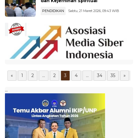
Rektor UNP Krismadinata: Kita
Membangun Kecerdasan Intelektual
dan Kejernihan Spiritual
PENDIDIKAN
Sabtu, 21 Maret 2026, 09:43 WIB
«
1
2
...
2
3
4
...
34
35
»
...