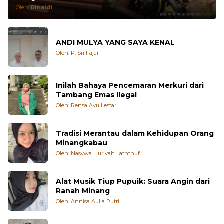
Kelas Pemilu Bawaslu: Wadah Kolaborasi
Pengawas Muda
Oleh:
Rinaldi
ANDI MULYA YANG SAYA KENAL
Oleh: P. Sri Fajar
Inilah Bahaya Pencemaran Merkuri dari
Tambang Emas Ilegal
Oleh: Rensa Ayu Lestari
Tradisi Merantau dalam Kehidupan Orang
Minangkabau
Oleh: Nasywa Huriyah Laththuf
Alat Musik Tiup Pupuik: Suara Angin dari
Ranah Minang
Oleh: Annisa Aulia Putri