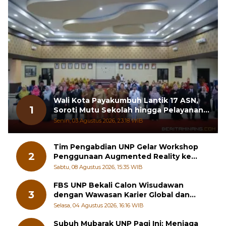
Terpopuler
Wali Kota Payakumbuh Lantik 17 ASN,
1
Soroti Mutu Sekolah hingga Pelayanan
RSUD
Senin, 03 Agustus 2026, 23:18 WIB
Tim Pengabdian UNP Gelar Workshop
2
Penggunaan Augmented Reality ke
Guru Kimia SMA di Padang Pariaman
Sabtu, 08 Agustus 2026, 15:35 WIB
FBS UNP Bekali Calon Wisudawan
3
dengan Wawasan Karier Global dan
Kewirausahaan Kreatif