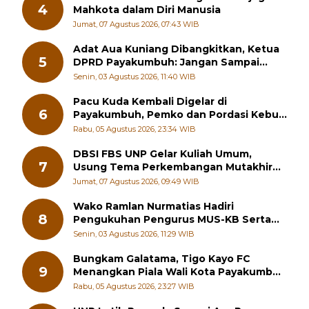
Selasa, 04 Agustus 2026, 16:16 WIB
Subuh Mubarak UNP Pagi Ini: Menjaga
4
Mahkota dalam Diri Manusia
Jumat, 07 Agustus 2026, 07:43 WIB
Adat Aua Kuniang Dibangkitkan, Ketua
5
DPRD Payakumbuh: Jangan Sampai
Generasi Muda Hilang Jati Diri
Senin, 03 Agustus 2026, 11:40 WIB
Pacu Kuda Kembali Digelar di
6
Payakumbuh, Pemko dan Pordasi Kebut
Persiapan!
Rabu, 05 Agustus 2026, 23:34 WIB
DBSI FBS UNP Gelar Kuliah Umum,
7
Usung Tema Perkembangan Mutakhir
Sastra Dunia
Jumat, 07 Agustus 2026, 09:49 WIB
Wako Ramlan Nurmatias Hadiri
8
Pengukuhan Pengurus MUS-KB Serta
LMKB Periode 2026-2031,
Senin, 03 Agustus 2026, 11:29 WIB
Bungkam Galatama, Tigo Kayo FC
9
Menangkan Piala Wali Kota Payakumbuh