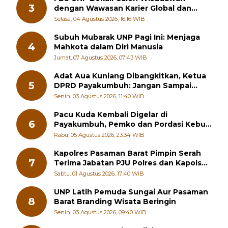
3
dengan Wawasan Karier Global dan
Kewirausahaan Kreatif
Selasa, 04 Agustus 2026, 16:16 WIB
Subuh Mubarak UNP Pagi Ini: Menjaga
4
Mahkota dalam Diri Manusia
Jumat, 07 Agustus 2026, 07:43 WIB
Adat Aua Kuniang Dibangkitkan, Ketua
5
DPRD Payakumbuh: Jangan Sampai
Generasi Muda Hilang Jati Diri
Senin, 03 Agustus 2026, 11:40 WIB
Pacu Kuda Kembali Digelar di
6
Payakumbuh, Pemko dan Pordasi Kebut
Persiapan!
Rabu, 05 Agustus 2026, 23:34 WIB
Kapolres Pasaman Barat Pimpin Serah
7
Terima Jabatan PJU Polres dan Kapolsek
Sungai Beremas
Sabtu, 01 Agustus 2026, 17:40 WIB
UNP Latih Pemuda Sungai Aur Pasaman
8
Barat Branding Wisata Beringin
Senin, 03 Agustus 2026, 09:40 WIB