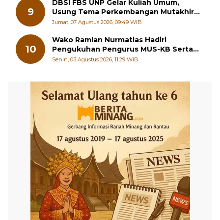
DBSI FBS UNP Gelar Kuliah Umum,
9
Usung Tema Perkembangan Mutakhir
Sastra Dunia
Jumat, 07 Agustus 2026, 09:49 WIB
Wako Ramlan Nurmatias Hadiri
10
Pengukuhan Pengurus MUS-KB Serta
LMKB Periode 2026-2031,
Senin, 03 Agustus 2026, 11:29 WIB