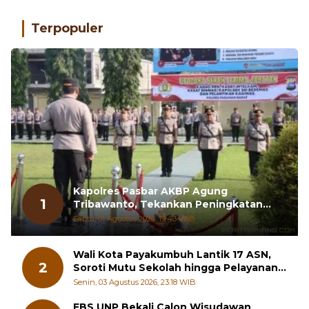
Terpopuler
Kapolres Pasbar AKBP Agung
1
Tribawanto, Tekankan Peningkatan
Pelayanan dan Sinergi dengan
Sabtu, 01 Agustus 2026, 19:43 WIB
Masyarakat
Wali Kota Payakumbuh Lantik 17 ASN,
2
Soroti Mutu Sekolah hingga Pelayanan
RSUD
Senin, 03 Agustus 2026, 23:18 WIB
FBS UNP Bekali Calon Wisudawan