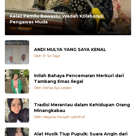
Kelas Pemilu Bawaslu: Wadah Kolaborasi
Pengawas Muda
Oleh:
Rinaldi
ANDI MULYA YANG SAYA KENAL
Oleh: P. Sri Fajar
Inilah Bahaya Pencemaran Merkuri dari
Tambang Emas Ilegal
Oleh: Rensa Ayu Lestari
Tradisi Merantau dalam Kehidupan Orang
Minangkabau
Oleh: Nasywa Huriyah Laththuf
Alat Musik Tiup Pupuik: Suara Angin dari