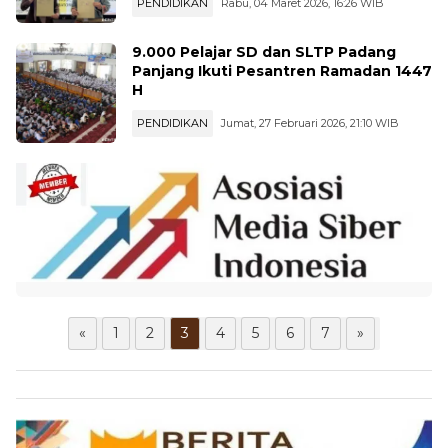
PENDIDIKAN
Rabu, 04 Maret 2026, 16:26 WIB
9.000 Pelajar SD dan SLTP Padang
Panjang Ikuti Pesantren Ramadan 1447
H
PENDIDIKAN
Jumat, 27 Februari 2026, 21:10 WIB
«
1
2
3
4
5
6
7
»