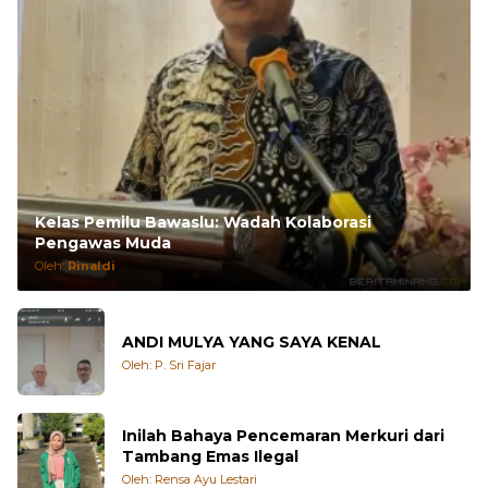
Kelas Pemilu Bawaslu: Wadah Kolaborasi
Pengawas Muda
Oleh:
Rinaldi
ANDI MULYA YANG SAYA KENAL
Oleh: P. Sri Fajar
Inilah Bahaya Pencemaran Merkuri dari
Tambang Emas Ilegal
Oleh: Rensa Ayu Lestari