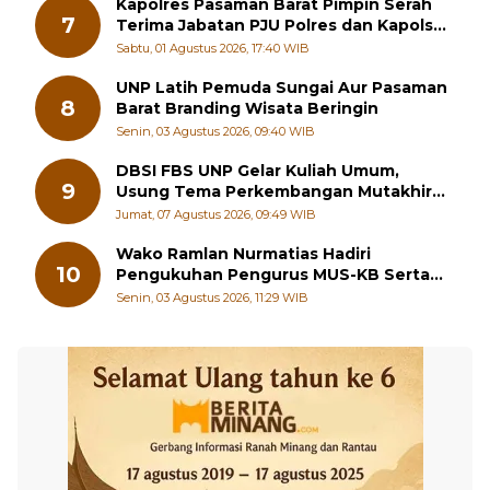
Kapolres Pasaman Barat Pimpin Serah
7
Terima Jabatan PJU Polres dan Kapolsek
Sungai Beremas
Sabtu, 01 Agustus 2026, 17:40 WIB
UNP Latih Pemuda Sungai Aur Pasaman
8
Barat Branding Wisata Beringin
Senin, 03 Agustus 2026, 09:40 WIB
DBSI FBS UNP Gelar Kuliah Umum,
9
Usung Tema Perkembangan Mutakhir
Sastra Dunia
Jumat, 07 Agustus 2026, 09:49 WIB
Wako Ramlan Nurmatias Hadiri
10
Pengukuhan Pengurus MUS-KB Serta
LMKB Periode 2026-2031,
Senin, 03 Agustus 2026, 11:29 WIB