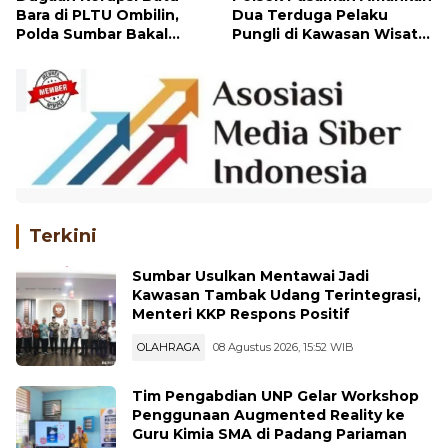
Bara di PLTU Ombilin,
Dua Terduga Pelaku
Polda Sumbar Bakal
Pungli di Kawasan Wisata
Periksa Tiga Perusahaan
Pohon Seribu Pantai
Pemasok
Sasak
Terkini
Sumbar Usulkan Mentawai Jadi
Kawasan Tambak Udang Terintegrasi,
Menteri KKP Respons Positif
OLAHRAGA
08 Agustus 2026, 15:52 WIB
Tim Pengabdian UNP Gelar Workshop
Penggunaan Augmented Reality ke
Guru Kimia SMA di Padang Pariaman