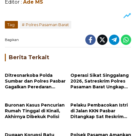
Editor :
Ade MS
Tag:
Polres Pasaman Barat
Bagikan
Berita Terkait
Ditresnarkoba Polda
Operasi Sikat Singgalang
Sumbar dan Polres Pasbar
2026, Satreskrim Polres
Gagalkan Peredaran
Pasaman Barat Ungkap
Ganja, 30 Paket Siap Edar
Tujuh Kasus Tindak
Disita
Pidana
Buronan Kasus Pencurian
Pelaku Pembacokan Istri
Rumah Tinggal di Kinali,
di Jalan KKN Pasbar
Akhirnya Dibekuk Polisi
Ditangkap Sat Reskrim
Polres Pasbar di
Pematang Siantar
Dugaan Korupsi Batu
Polsek Pasaman Amankan