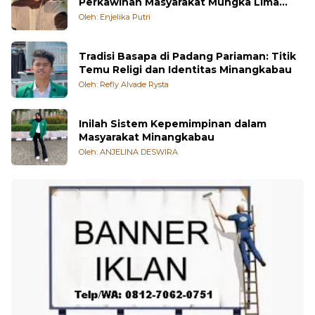
Perkawinan Masyarakat Mungka Lima
Puluh Kota
Oleh: Enjelika Putri
Tradisi Basapa di Padang Pariaman: Titik
Temu Religi dan Identitas Minangkabau
Oleh: Refly Alvade Rysta
Inilah Sistem Kepemimpinan dalam
Masyarakat Minangkabau
Oleh: ANJELINA DESWIRA