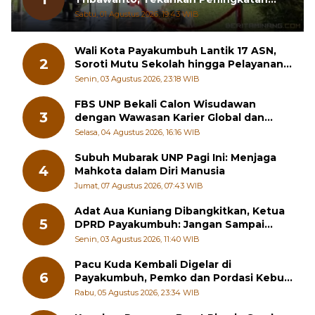
Pelayanan dan Sinergi dengan
Sabtu, 01 Agustus 2026, 19:43 WIB
Masyarakat
Wali Kota Payakumbuh Lantik 17 ASN,
2
Soroti Mutu Sekolah hingga Pelayanan
RSUD
Senin, 03 Agustus 2026, 23:18 WIB
FBS UNP Bekali Calon Wisudawan
3
dengan Wawasan Karier Global dan
Kewirausahaan Kreatif
Selasa, 04 Agustus 2026, 16:16 WIB
Subuh Mubarak UNP Pagi Ini: Menjaga
4
Mahkota dalam Diri Manusia
Jumat, 07 Agustus 2026, 07:43 WIB
Adat Aua Kuniang Dibangkitkan, Ketua
5
DPRD Payakumbuh: Jangan Sampai
Generasi Muda Hilang Jati Diri
Senin, 03 Agustus 2026, 11:40 WIB
Pacu Kuda Kembali Digelar di
6
Payakumbuh, Pemko dan Pordasi Kebut
Persiapan!
Rabu, 05 Agustus 2026, 23:34 WIB