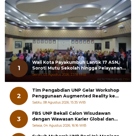
Wali Kota Payakumbuh Lantik 17 ASN,
1
Soroti Mutu Sekolah hingga Pelayanan
RSUD
Senin, 03 Agustus 2026, 23:18 WIB
Tim Pengabdian UNP Gelar Workshop
2
Penggunaan Augmented Reality ke
Guru Kimia SMA di Padang Pariaman
Sabtu, 08 Agustus 2026, 15:35 WIB
FBS UNP Bekali Calon Wisudawan
3
dengan Wawasan Karier Global dan
Kewirausahaan Kreatif
Selasa, 04 Agustus 2026, 16:16 WIB