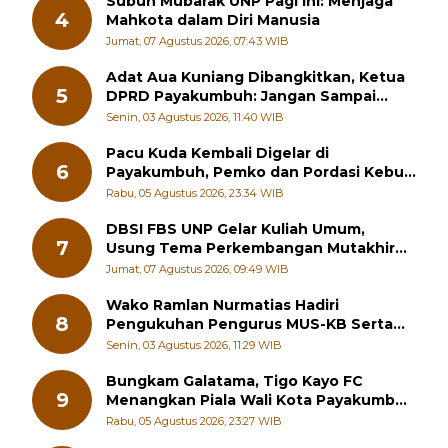
Subuh Mubarak UNP Pagi Ini: Menjaga
4
Mahkota dalam Diri Manusia
Jumat, 07 Agustus 2026, 07:43 WIB
Adat Aua Kuniang Dibangkitkan, Ketua
5
DPRD Payakumbuh: Jangan Sampai
Generasi Muda Hilang Jati Diri
Senin, 03 Agustus 2026, 11:40 WIB
Pacu Kuda Kembali Digelar di
6
Payakumbuh, Pemko dan Pordasi Kebut
Persiapan!
Rabu, 05 Agustus 2026, 23:34 WIB
DBSI FBS UNP Gelar Kuliah Umum,
7
Usung Tema Perkembangan Mutakhir
Sastra Dunia
Jumat, 07 Agustus 2026, 09:49 WIB
Wako Ramlan Nurmatias Hadiri
8
Pengukuhan Pengurus MUS-KB Serta
LMKB Periode 2026-2031,
Senin, 03 Agustus 2026, 11:29 WIB
Bungkam Galatama, Tigo Kayo FC
9
Menangkan Piala Wali Kota Payakumbuh
Cup 2026
Rabu, 05 Agustus 2026, 23:27 WIB