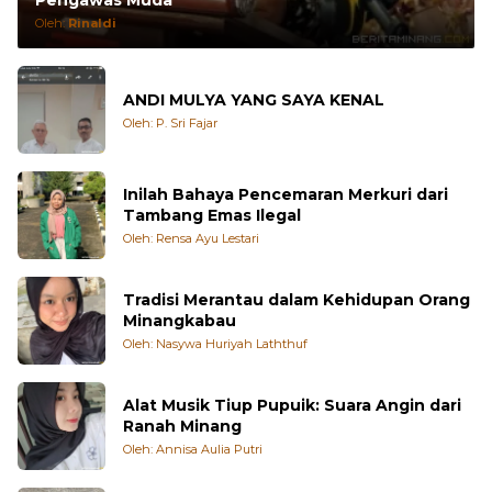
Kelas Pemilu Bawaslu: Wadah Kolaborasi
Pengawas Muda
Oleh:
Rinaldi
ANDI MULYA YANG SAYA KENAL
Oleh: P. Sri Fajar
Inilah Bahaya Pencemaran Merkuri dari
Tambang Emas Ilegal
Oleh: Rensa Ayu Lestari
Tradisi Merantau dalam Kehidupan Orang
Minangkabau
Oleh: Nasywa Huriyah Laththuf
Alat Musik Tiup Pupuik: Suara Angin dari
Ranah Minang
Oleh: Annisa Aulia Putri