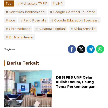
Tag:
Mahasiswa TP FIP
UNP
Sertifikasi Internasional
Google Certified Educator
gce
Renti Rosmalis
Google Education Specialist
Chromebook
Susanda Febriani
Siska Armeilia
Dr. Nofri Hendri
Bagikan
Berita Terkait
DBSI FBS UNP Gelar
Kuliah Umum, Usung
Tema Perkembangan
Mutakhir Sastra Dunia