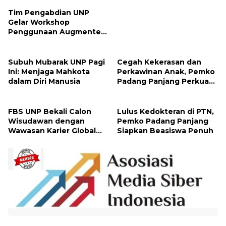
Tim Pengabdian UNP
Gelar Workshop
Penggunaan Augmented
Reality ke Guru Kimia SMA
di Padang Pariaman
Subuh Mubarak UNP Pagi
Cegah Kekerasan dan
Ini: Menjaga Mahkota
Perkawinan Anak, Pemko
dalam Diri Manusia
Padang Panjang Perkuat
Peran Keluarga
FBS UNP Bekali Calon
Lulus Kedokteran di PTN,
Wisudawan dengan
Pemko Padang Panjang
Wawasan Karier Global
Siapkan Beasiswa Penuh
dan Kewirausahaan
Kreatif