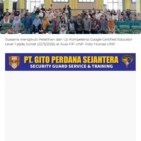
Suasana mengikuti Pelatihan dan Uji Kompetensi Google Certified Educator
Level 1 pada Jumat (22/5/2026) di Aula FIP UNP. Foto: Humas UNP