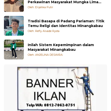
Tradisi Maisi Sasuduik dalam Proses
Perkawinan Masyarakat Mungka Lima
Puluh Kota
Oleh: Enjelika Putri
Tradisi Basapa di Padang Pariaman: Titik
Temu Religi dan Identitas Minangkabau
Oleh: Refly Alvade Rysta
Inilah Sistem Kepemimpinan dalam
Masyarakat Minangkabau
Oleh: ANJELINA DESWIRA