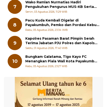
Senin, 03 Agustus 2026, 09:40 WIB
Wako Ramlan Nurmatias Hadiri
7
Pengukuhan Pengurus MUS-KB Serta
LMKB Periode 2026-2031,
Senin, 03 Agustus 2026, 11:29 WIB
Pacu Kuda Kembali Digelar di
8
Payakumbuh, Pemko dan Pordasi Kebut
Persiapan!
Rabu, 05 Agustus 2026, 23:34 WIB
Kapolres Pasaman Barat Pimpin Serah
9
Terima Jabatan PJU Polres dan Kapolsek
Sungai Beremas
Sabtu, 01 Agustus 2026, 17:40 WIB
Bungkam Galatama, Tigo Kayo FC
10
Menangkan Piala Wali Kota Payakumbuh
Cup 2026
Rabu, 05 Agustus 2026, 23:27 WIB