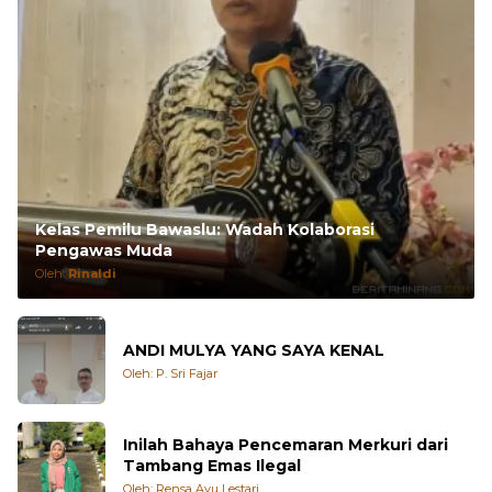
Kelas Pemilu Bawaslu: Wadah Kolaborasi
Pengawas Muda
Oleh:
Rinaldi
ANDI MULYA YANG SAYA KENAL
Oleh: P. Sri Fajar