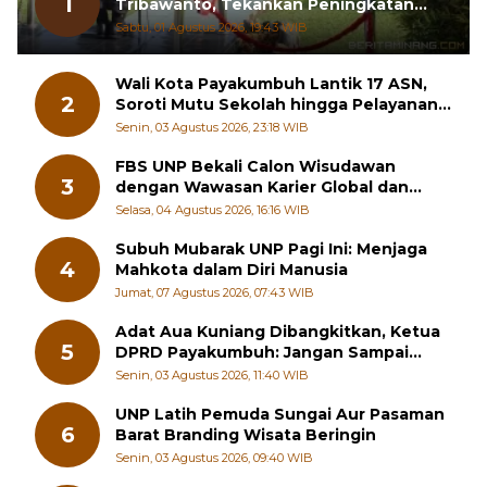
Kapolres Pasbar AKBP Agung
1
Tribawanto, Tekankan Peningkatan
Pelayanan dan Sinergi dengan
Sabtu, 01 Agustus 2026, 19:43 WIB
Masyarakat
Wali Kota Payakumbuh Lantik 17 ASN,
2
Soroti Mutu Sekolah hingga Pelayanan
RSUD
Senin, 03 Agustus 2026, 23:18 WIB
FBS UNP Bekali Calon Wisudawan
3
dengan Wawasan Karier Global dan
Kewirausahaan Kreatif
Selasa, 04 Agustus 2026, 16:16 WIB
Subuh Mubarak UNP Pagi Ini: Menjaga
4
Mahkota dalam Diri Manusia
Jumat, 07 Agustus 2026, 07:43 WIB
Adat Aua Kuniang Dibangkitkan, Ketua
5
DPRD Payakumbuh: Jangan Sampai
Generasi Muda Hilang Jati Diri
Senin, 03 Agustus 2026, 11:40 WIB
UNP Latih Pemuda Sungai Aur Pasaman
6
Barat Branding Wisata Beringin