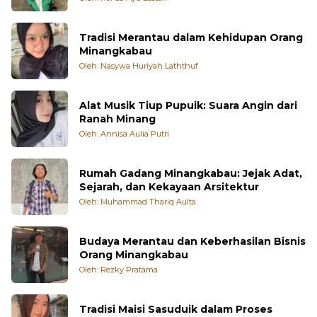
Inilah Bahaya Pencemaran Merkuri dari
Tambang Emas Ilegal
Oleh: Rensa Ayu Lestari
Tradisi Merantau dalam Kehidupan Orang
Minangkabau
Oleh: Nasywa Huriyah Laththuf
Alat Musik Tiup Pupuik: Suara Angin dari
Ranah Minang
Oleh: Annisa Aulia Putri
Rumah Gadang Minangkabau: Jejak Adat,
Sejarah, dan Kekayaan Arsitektur
Oleh: Muhammad Thariq Aulta
Budaya Merantau dan Keberhasilan Bisnis
Orang Minangkabau
Oleh: Rezky Pratama