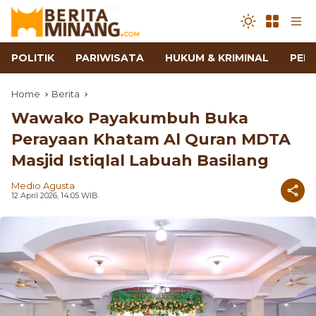
POLITIK
PARIWISATA
HUKUM & KRIMINAL
PEN
Home
Berita
Wawako Payakumbuh Buka
Perayaan Khatam Al Quran MDTA
Masjid Istiqlal Labuah Basilang
Medio Agusta
12 April 2026, 14:05 WIB