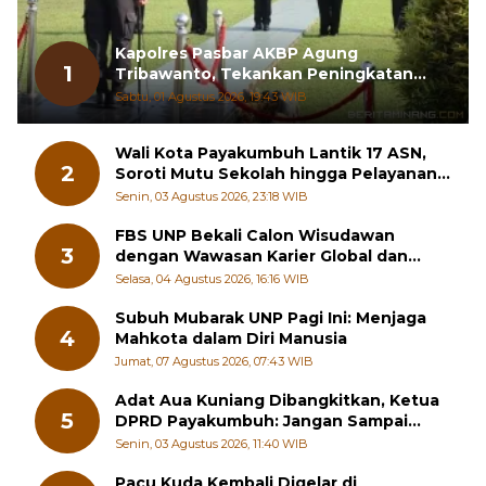
Kapolres Pasbar AKBP Agung
1
Tribawanto, Tekankan Peningkatan
Pelayanan dan Sinergi dengan
Sabtu, 01 Agustus 2026, 19:43 WIB
Masyarakat
Wali Kota Payakumbuh Lantik 17 ASN,
2
Soroti Mutu Sekolah hingga Pelayanan
RSUD
Senin, 03 Agustus 2026, 23:18 WIB
FBS UNP Bekali Calon Wisudawan
3
dengan Wawasan Karier Global dan
Kewirausahaan Kreatif
Selasa, 04 Agustus 2026, 16:16 WIB
Subuh Mubarak UNP Pagi Ini: Menjaga
4
Mahkota dalam Diri Manusia
Jumat, 07 Agustus 2026, 07:43 WIB
Adat Aua Kuniang Dibangkitkan, Ketua
5
DPRD Payakumbuh: Jangan Sampai
Generasi Muda Hilang Jati Diri
Senin, 03 Agustus 2026, 11:40 WIB
Pacu Kuda Kembali Digelar di