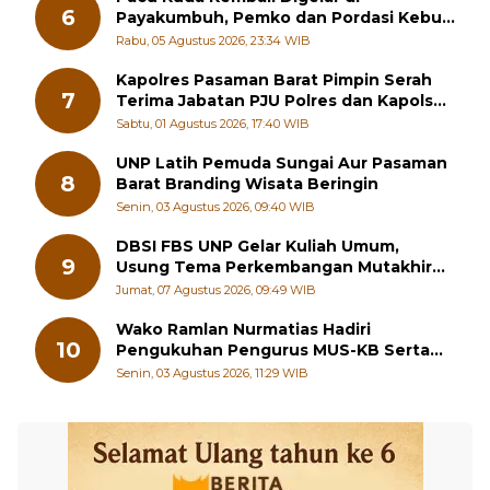
6
Payakumbuh, Pemko dan Pordasi Kebut
Persiapan!
Rabu, 05 Agustus 2026, 23:34 WIB
Kapolres Pasaman Barat Pimpin Serah
7
Terima Jabatan PJU Polres dan Kapolsek
Sungai Beremas
Sabtu, 01 Agustus 2026, 17:40 WIB
UNP Latih Pemuda Sungai Aur Pasaman
8
Barat Branding Wisata Beringin
Senin, 03 Agustus 2026, 09:40 WIB
DBSI FBS UNP Gelar Kuliah Umum,
9
Usung Tema Perkembangan Mutakhir
Sastra Dunia
Jumat, 07 Agustus 2026, 09:49 WIB
Wako Ramlan Nurmatias Hadiri
10
Pengukuhan Pengurus MUS-KB Serta
LMKB Periode 2026-2031,
Senin, 03 Agustus 2026, 11:29 WIB