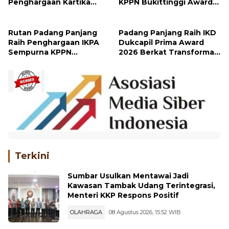
Penghargaan Kartika
KPPN Bukittinggi Awards
Pamong Praja Madya dari
2026
IPDN
Rutan Padang Panjang
Padang Panjang Raih IKD
Raih Penghargaan IKPA
Dukcapil Prima Award
Sempurna KPPN
2026 Berkat Transformasi
Bukittinggi
Layanan Digital
Terkini
Sumbar Usulkan Mentawai Jadi
Kawasan Tambak Udang Terintegrasi,
Menteri KKP Respons Positif
OLAHRAGA
08 Agustus 2026, 15:52 WIB