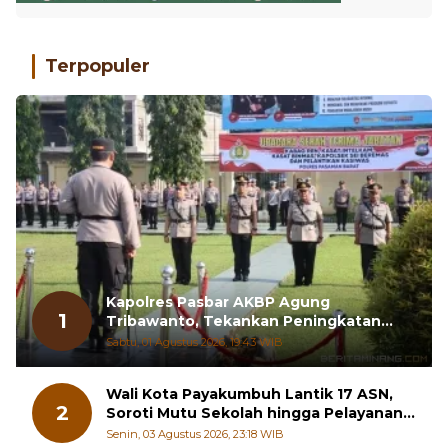
Terpopuler
Kapolres Pasbar AKBP Agung
1
Tribawanto, Tekankan Peningkatan
Pelayanan dan Sinergi dengan
Sabtu, 01 Agustus 2026, 19:43 WIB
Masyarakat
Wali Kota Payakumbuh Lantik 17 ASN,
2
Soroti Mutu Sekolah hingga Pelayanan
RSUD
Senin, 03 Agustus 2026, 23:18 WIB