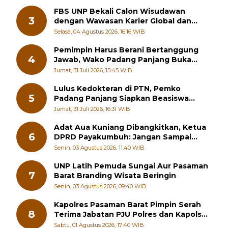
FBS UNP Bekali Calon Wisudawan
3
dengan Wawasan Karier Global dan
Kewirausahaan Kreatif
Selasa, 04 Agustus 2026, 16:16 WIB
Pemimpin Harus Berani Bertanggung
4
Jawab, Wako Padang Panjang Buka
Pelatihan Kepemimpinan Pelajar
Jumat, 31 Juli 2026, 15:45 WIB
Lulus Kedokteran di PTN, Pemko
5
Padang Panjang Siapkan Beasiswa
Penuh
Jumat, 31 Juli 2026, 16:31 WIB
Adat Aua Kuniang Dibangkitkan, Ketua
6
DPRD Payakumbuh: Jangan Sampai
Generasi Muda Hilang Jati Diri
Senin, 03 Agustus 2026, 11:40 WIB
UNP Latih Pemuda Sungai Aur Pasaman
7
Barat Branding Wisata Beringin
Senin, 03 Agustus 2026, 09:40 WIB
Kapolres Pasaman Barat Pimpin Serah
8
Terima Jabatan PJU Polres dan Kapolsek
Sungai Beremas
Sabtu, 01 Agustus 2026, 17:40 WIB