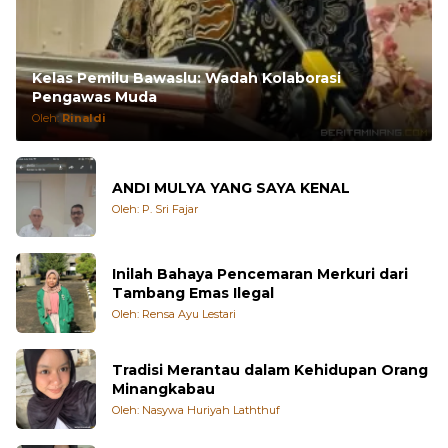
Kelas Pemilu Bawaslu: Wadah Kolaborasi
Pengawas Muda
Oleh:
Rinaldi
ANDI MULYA YANG SAYA KENAL
Oleh: P. Sri Fajar
Inilah Bahaya Pencemaran Merkuri dari
Tambang Emas Ilegal
Oleh: Rensa Ayu Lestari
Tradisi Merantau dalam Kehidupan Orang
Minangkabau
Oleh: Nasywa Huriyah Laththuf