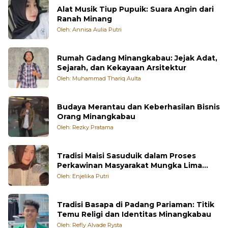
Alat Musik Tiup Pupuik: Suara Angin dari
Ranah Minang
Oleh: Annisa Aulia Putri
Rumah Gadang Minangkabau: Jejak Adat,
Sejarah, dan Kekayaan Arsitektur
Oleh: Muhammad Thariq Aulta
Budaya Merantau dan Keberhasilan Bisnis
Orang Minangkabau
Oleh: Rezky Pratama
Tradisi Maisi Sasuduik dalam Proses
Perkawinan Masyarakat Mungka Lima
Puluh Kota
Oleh: Enjelika Putri
Tradisi Basapa di Padang Pariaman: Titik
Temu Religi dan Identitas Minangkabau
Oleh: Refly Alvade Rysta