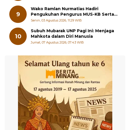
Wako Ramlan Nurmatias Hadiri
9
Pengukuhan Pengurus MUS-KB Serta
LMKB Periode 2026-2031,
Senin, 03 Agustus 2026, 11:29 WIB
Subuh Mubarak UNP Pagi Ini: Menjaga
10
Mahkota dalam Diri Manusia
Jumat, 07 Agustus 2026, 07:43 WIB