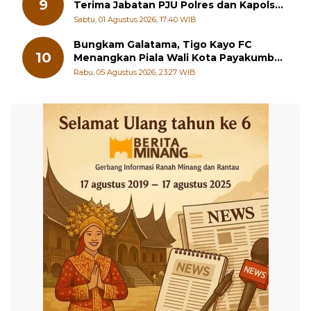
9
Terima Jabatan PJU Polres dan Kapolsek
Sungai Beremas
Sabtu, 01 Agustus 2026, 17:40 WIB
Bungkam Galatama, Tigo Kayo FC
10
Menangkan Piala Wali Kota Payakumbuh
Cup 2026
Rabu, 05 Agustus 2026, 23:27 WIB