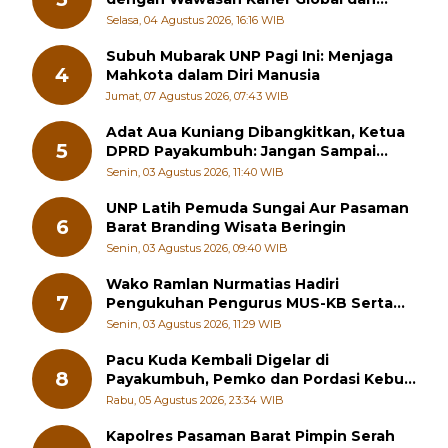
Kewirausahaan Kreatif
Selasa, 04 Agustus 2026, 16:16 WIB
Subuh Mubarak UNP Pagi Ini: Menjaga
4
Mahkota dalam Diri Manusia
Jumat, 07 Agustus 2026, 07:43 WIB
Adat Aua Kuniang Dibangkitkan, Ketua
5
DPRD Payakumbuh: Jangan Sampai
Generasi Muda Hilang Jati Diri
Senin, 03 Agustus 2026, 11:40 WIB
UNP Latih Pemuda Sungai Aur Pasaman
6
Barat Branding Wisata Beringin
Senin, 03 Agustus 2026, 09:40 WIB
Wako Ramlan Nurmatias Hadiri
7
Pengukuhan Pengurus MUS-KB Serta
LMKB Periode 2026-2031,
Senin, 03 Agustus 2026, 11:29 WIB
Pacu Kuda Kembali Digelar di
8
Payakumbuh, Pemko dan Pordasi Kebut
Persiapan!
Rabu, 05 Agustus 2026, 23:34 WIB
Kapolres Pasaman Barat Pimpin Serah