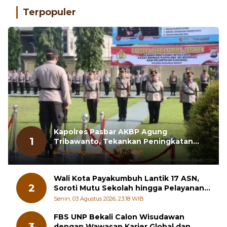
Terpopuler
Kapolres Pasbar AKBP Agung
1
Tribawanto, Tekankan Peningkatan
Pelayanan dan Sinergi dengan
Sabtu, 01 Agustus 2026, 19:43 WIB
Masyarakat
Wali Kota Payakumbuh Lantik 17 ASN,
2
Soroti Mutu Sekolah hingga Pelayanan
RSUD
Senin, 03 Agustus 2026, 23:18 WIB
FBS UNP Bekali Calon Wisudawan
3
dengan Wawasan Karier Global dan