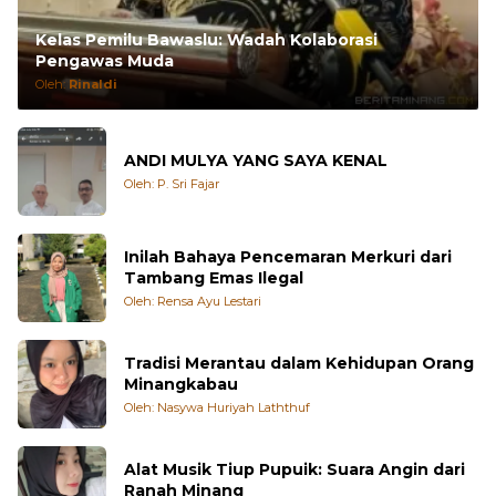
Kelas Pemilu Bawaslu: Wadah Kolaborasi
Pengawas Muda
Oleh:
Rinaldi
ANDI MULYA YANG SAYA KENAL
Oleh: P. Sri Fajar
Inilah Bahaya Pencemaran Merkuri dari
Tambang Emas Ilegal
Oleh: Rensa Ayu Lestari
Tradisi Merantau dalam Kehidupan Orang
Minangkabau
Oleh: Nasywa Huriyah Laththuf
Alat Musik Tiup Pupuik: Suara Angin dari
Ranah Minang