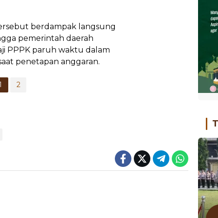
tersebut berdampak langsung
ngga pemerintah daerah
i PPPK paruh waktu dalam
aat penetapan anggaran.
1
2
T