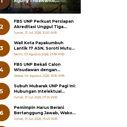
1
Agung Tribawanto,
Tekankan Peningkatan
Sabtu, 01 Agustus 2026, 19:43 WIB
Pelayanan dan Sinergi
dengan Masyarakat
FBS UNP Perkuat Persiapan
2
Akreditasi Unggul Tiga
Program Studi
Jumat, 31 Juli 2026, 10:20 WIB
Wali Kota Payakumbuh
3
Lantik 17 ASN, Soroti Mutu
Sekolah hingga Pelayanan
Senin, 03 Agustus 2026, 23:18 WIB
RSUD
FBS UNP Bekali Calon
4
Wisudawan dengan
Wawasan Karier Global dan
Selasa, 04 Agustus 2026, 16:16 WIB
Kewirausahaan Kreatif
Subuh Mubarak UNP Pagi Ini:
5
Hubungan Intelektual
dengan Etos Kerja
Jumat, 31 Juli 2026, 07:20 WIB
Pemimpin Harus Berani
6
Bertanggung Jawab, Wako
Padang Panjang Buka
Jumat, 31 Juli 2026, 15:45 WIB
Pelatihan Kepemimpinan