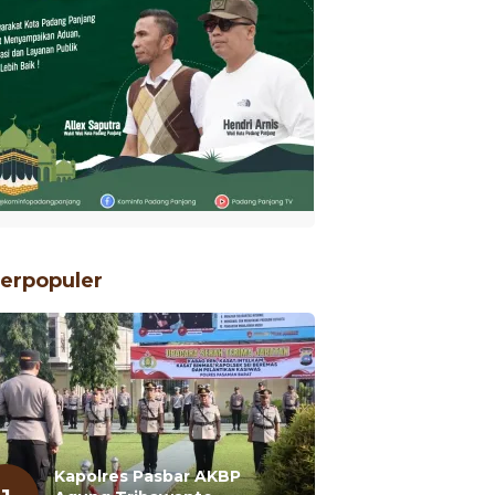
erpopuler
Kapolres Pasbar AKBP