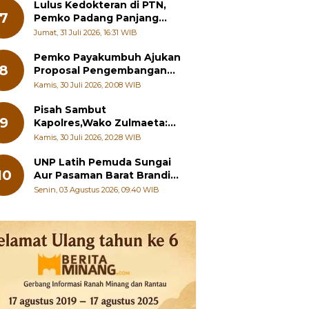
Pelajar
Lulus Kedokteran di PTN,
7
Pemko Padang Panjang
Siapkan Beasiswa Penuh
Jumat, 31 Juli 2026, 16:31 WIB
Pemko Payakumbuh Ajukan
8
Proposal Pengembangan
RSUD dr. Adnaan WD
Kamis, 30 Juli 2026, 20:08 WIB
kepada Kementerian
Kesehatan
Pisah Sambut
9
Kapolres,Wako Zulmaeta:
Sinergi Pemko dan Polres
Kamis, 30 Juli 2026, 20:28 WIB
Jadi Fondasi Stabilitas
Pembangunan
UNP Latih Pemuda Sungai
10
Aur Pasaman Barat Branding
Wisata Beringin
Senin, 03 Agustus 2026, 09:40 WIB