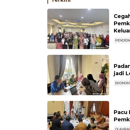
Terkini
Cegah
Pemko
Kelua
PENDIDI
Padan
jadi 
EKONOM
Pacu 