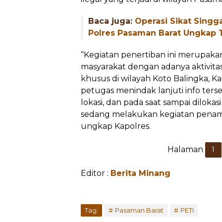
Baca juga:
Operasi Sikat Singg
Polres Pasaman Barat Ungkap 
“Kegiatan penertiban ini merupakan
masyarakat dengan adanya aktivit
khusus di wilayah Koto Balingka, 
petugas menindak lanjuti info te
lokasi, dan pada saat sampai dilok
sedang melakukan kegiatan penamb
ungkap Kapolres.
Halaman
1
Editor :
Berita Minang
Tag:
Pasaman Barat
PETI