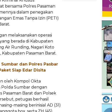
e Kriminal Khusus
rat bersama Polres Pasaman
tmennya dalam penegakan
ngan Emas Tanpa Izin (PETI)
arat.
ngan melaksanakan operasi
I yang berada di Kabupaten
g Air Runding, Nagari Koto
, Kabupaten Pasaman Barat.
a Sumbar dan Polres Pasbar
aket Siap Edar Disita
in oleh Kompol Okta
us Polda Sumbar dengan
es Pasaman Barat dan Polsek
rsebut, petugas berhasil
ing-masing berinisial AD (31)
anggota box, serta ZH (45)