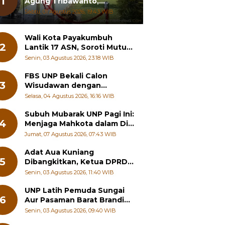
1
Agung Tribawanto,
Tekankan Peningkatan
Sabtu, 01 Agustus 2026, 19:43 WIB
Pelayanan dan Sinergi
dengan Masyarakat
Wali Kota Payakumbuh
2
Lantik 17 ASN, Soroti Mutu
Sekolah hingga Pelayanan
Senin, 03 Agustus 2026, 23:18 WIB
RSUD
FBS UNP Bekali Calon
3
Wisudawan dengan
Wawasan Karier Global dan
Selasa, 04 Agustus 2026, 16:16 WIB
Kewirausahaan Kreatif
Subuh Mubarak UNP Pagi Ini:
4
Menjaga Mahkota dalam Diri
Manusia
Jumat, 07 Agustus 2026, 07:43 WIB
Adat Aua Kuniang
5
Dibangkitkan, Ketua DPRD
Payakumbuh: Jangan
Senin, 03 Agustus 2026, 11:40 WIB
Sampai Generasi Muda
Hilang Jati Diri
UNP Latih Pemuda Sungai
6
Aur Pasaman Barat Branding
Wisata Beringin
Senin, 03 Agustus 2026, 09:40 WIB