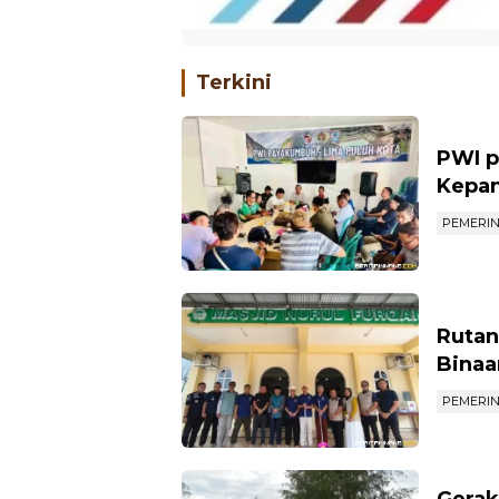
Terkini
PWI p
Kepan
PEMERI
Rutan
Binaa
PEMERI