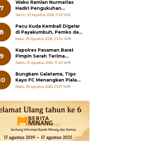
Wako Ramlan Nurmatias
7
Hadiri Pengukuhan
Pengurus MUS-KB Serta
Senin, 03 Agustus 2026, 11:29 WIB
LMKB Periode 2026-2031,
Pacu Kuda Kembali Digelar
8
di Payakumbuh, Pemko dan
Pordasi Kebut Persiapan!
Rabu, 05 Agustus 2026, 23:34 WIB
Kapolres Pasaman Barat
9
Pimpin Serah Terima
Jabatan PJU Polres dan
Sabtu, 01 Agustus 2026, 17:40 WIB
Kapolsek Sungai Beremas
Bungkam Galatama, Tigo
10
Kayo FC Menangkan Piala
Wali Kota Payakumbuh Cup
Rabu, 05 Agustus 2026, 23:27 WIB
2026