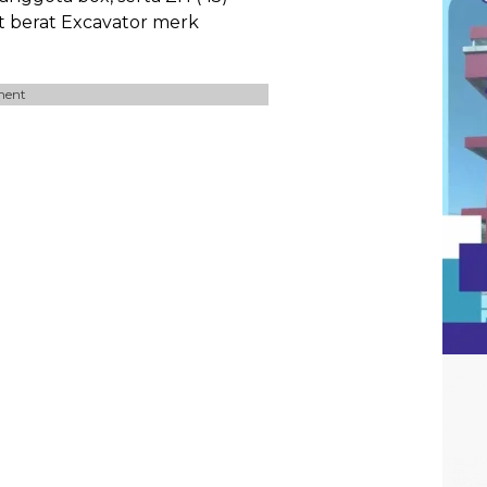
t berat Excavator merk
ment