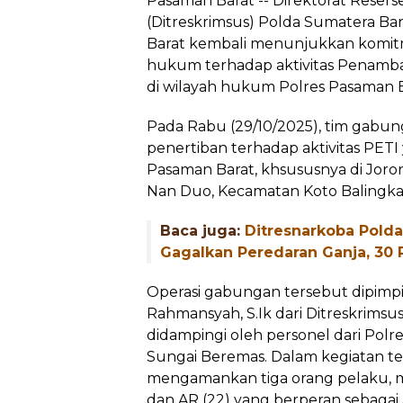
Pasaman Barat -- Direktorat Resers
(Ditreskrimsus) Polda Sumatera Ba
Barat kembali menunjukkan komi
hukum terhadap aktivitas Penamba
di wilayah hukum Polres Pasaman B
Pada Rabu (29/10/2025), tim gabu
penertiban terhadap aktivitas PET
Pasaman Barat, khsususnya di Joron
Nan Duo, Kecamatan Koto Balingka
Baca juga:
Ditresnarkoba Pold
Gagalkan Peredaran Ganja, 30 P
Operasi gabungan tersebut dipimp
Rahmansyah, S.Ik dari Ditreskrims
didampingi oleh personel dari Polr
Sungai Beremas. Dalam kegiatan te
mengamankan tiga orang pelaku, mas
dan AR (22) yang berperan sebagai 