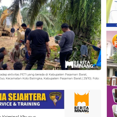
adap aktivitas PETI yang berada di Kabupaten Pasaman Barat,
uo, Kecamatan Koto Balingka, Kabupaten Pasaman Barat.( 29/10). Foto :