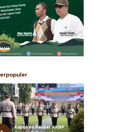
erpopuler
Kapolres Pasbar AKBP