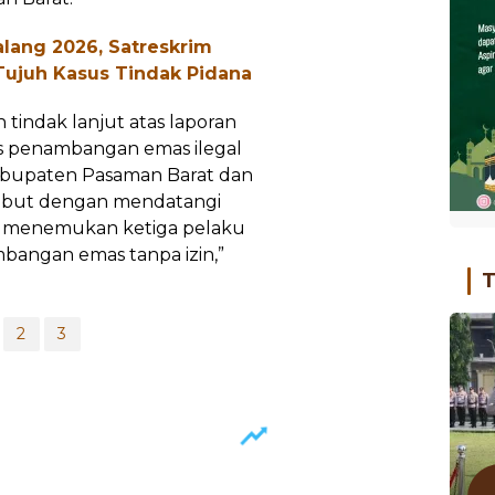
alang 2026, Satreskrim
Tujuh Kasus Tindak Pidana
 tindak lanjut atas laporan
as penambangan emas ilegal
Kabupaten Pasaman Barat dan
rsebut dengan mendatangi
asi menemukan ketiga pelaku
angan emas tanpa izin,”
T
2
3