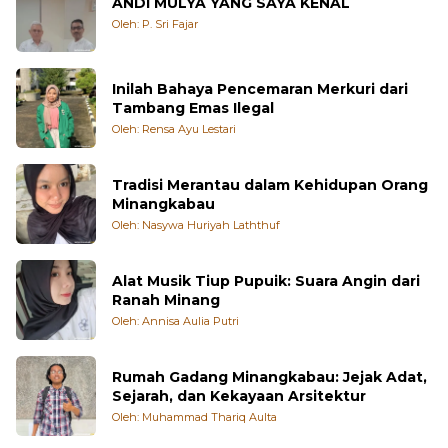
ANDI MULYA YANG SAYA KENAL
Oleh: P. Sri Fajar
Inilah Bahaya Pencemaran Merkuri dari
Tambang Emas Ilegal
Oleh: Rensa Ayu Lestari
Tradisi Merantau dalam Kehidupan Orang
Minangkabau
Oleh: Nasywa Huriyah Laththuf
Alat Musik Tiup Pupuik: Suara Angin dari
Ranah Minang
Oleh: Annisa Aulia Putri
Rumah Gadang Minangkabau: Jejak Adat,
Sejarah, dan Kekayaan Arsitektur
Oleh: Muhammad Thariq Aulta