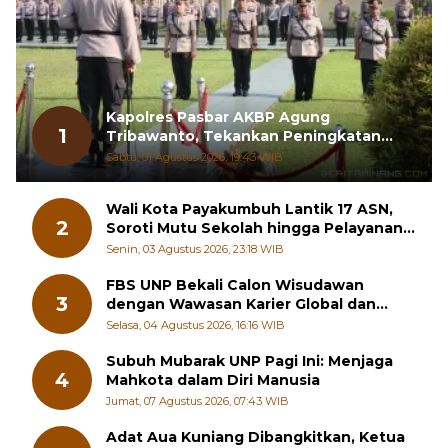
Kapolres Pasbar AKBP Agung
1
Tribawanto, Tekankan Peningkatan
Pelayanan dan Sinergi dengan
Sabtu, 01 Agustus 2026, 19:43 WIB
Masyarakat
Wali Kota Payakumbuh Lantik 17 ASN,
2
Soroti Mutu Sekolah hingga Pelayanan
RSUD
Senin, 03 Agustus 2026, 23:18 WIB
FBS UNP Bekali Calon Wisudawan
3
dengan Wawasan Karier Global dan
Kewirausahaan Kreatif
Selasa, 04 Agustus 2026, 16:16 WIB
Subuh Mubarak UNP Pagi Ini: Menjaga
4
Mahkota dalam Diri Manusia
Jumat, 07 Agustus 2026, 07:43 WIB