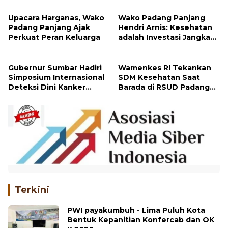
Kesehatan Sumbar
dalam Percepatan
Penurunan Stunting
Upacara Harganas, Wako
Wako Padang Panjang
Padang Panjang Ajak
Hendri Arnis: Kesehatan
Perkuat Peran Keluarga
adalah Investasi Jangka
Panjang
Gubernur Sumbar Hadiri
Wamenkes RI Tekankan
Simposium Internasional
SDM Kesehatan Saat
Deteksi Dini Kanker
Barada di RSUD Padang
Kolorektal di RSUP M.
Panjang
Djamil
Terkini
PWI payakumbuh - Lima Puluh Kota