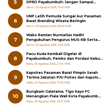
Adat Aua Kuniang Dibangkitkan, Ketua
5
DPRD Payakumbuh: Jangan Sampai
Generasi Muda Hilang Jati Diri
Senin, 03 Agustus 2026, 11:40 WIB
UNP Latih Pemuda Sungai Aur Pasaman
6
Barat Branding Wisata Beringin
Senin, 03 Agustus 2026, 09:40 WIB
Wako Ramlan Nurmatias Hadiri
7
Pengukuhan Pengurus MUS-KB Serta
LMKB Periode 2026-2031,
Senin, 03 Agustus 2026, 11:29 WIB
Pacu Kuda Kembali Digelar di
8
Payakumbuh, Pemko dan Pordasi Kebut
Persiapan!
Rabu, 05 Agustus 2026, 23:34 WIB
Kapolres Pasaman Barat Pimpin Serah
9
Terima Jabatan PJU Polres dan Kapolsek
Sungai Beremas
Sabtu, 01 Agustus 2026, 17:40 WIB
Bungkam Galatama, Tigo Kayo FC
10
Menangkan Piala Wali Kota Payakumbuh
Cup 2026
Rabu, 05 Agustus 2026, 23:27 WIB