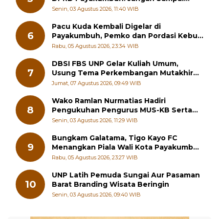
Generasi Muda Hilang Jati Diri
Senin, 03 Agustus 2026, 11:40 WIB
Pacu Kuda Kembali Digelar di
6
Payakumbuh, Pemko dan Pordasi Kebut
Persiapan!
Rabu, 05 Agustus 2026, 23:34 WIB
DBSI FBS UNP Gelar Kuliah Umum,
7
Usung Tema Perkembangan Mutakhir
Sastra Dunia
Jumat, 07 Agustus 2026, 09:49 WIB
Wako Ramlan Nurmatias Hadiri
8
Pengukuhan Pengurus MUS-KB Serta
LMKB Periode 2026-2031,
Senin, 03 Agustus 2026, 11:29 WIB
Bungkam Galatama, Tigo Kayo FC
9
Menangkan Piala Wali Kota Payakumbuh
Cup 2026
Rabu, 05 Agustus 2026, 23:27 WIB
UNP Latih Pemuda Sungai Aur Pasaman
10
Barat Branding Wisata Beringin
Senin, 03 Agustus 2026, 09:40 WIB