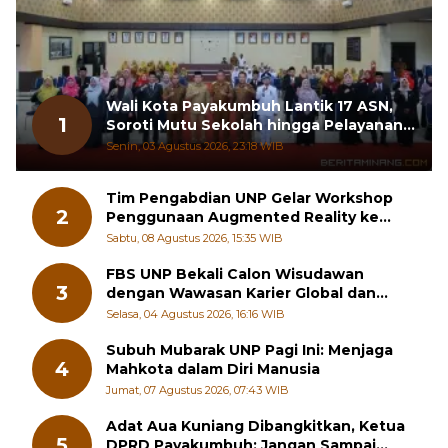
Wali Kota Payakumbuh Lantik 17 ASN,
1
Soroti Mutu Sekolah hingga Pelayanan
RSUD
Senin, 03 Agustus 2026, 23:18 WIB
Tim Pengabdian UNP Gelar Workshop
2
Penggunaan Augmented Reality ke
Guru Kimia SMA di Padang Pariaman
Sabtu, 08 Agustus 2026, 15:35 WIB
FBS UNP Bekali Calon Wisudawan
3
dengan Wawasan Karier Global dan
Kewirausahaan Kreatif
Selasa, 04 Agustus 2026, 16:16 WIB
Subuh Mubarak UNP Pagi Ini: Menjaga
4
Mahkota dalam Diri Manusia
Jumat, 07 Agustus 2026, 07:43 WIB
Adat Aua Kuniang Dibangkitkan, Ketua
5
DPRD Payakumbuh: Jangan Sampai