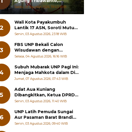
1
Agung Tribawanto,
Tekankan Peningkatan
Sabtu, 01 Agustus 2026, 19:43 WIB
Pelayanan dan Sinergi
dengan Masyarakat
Wali Kota Payakumbuh
2
Lantik 17 ASN, Soroti Mutu
Sekolah hingga Pelayanan
Senin, 03 Agustus 2026, 23:18 WIB
RSUD
FBS UNP Bekali Calon
3
Wisudawan dengan
Wawasan Karier Global dan
Selasa, 04 Agustus 2026, 16:16 WIB
Kewirausahaan Kreatif
Subuh Mubarak UNP Pagi Ini:
4
Menjaga Mahkota dalam Diri
Manusia
Jumat, 07 Agustus 2026, 07:43 WIB
Adat Aua Kuniang
5
Dibangkitkan, Ketua DPRD
Payakumbuh: Jangan
Senin, 03 Agustus 2026, 11:40 WIB
Sampai Generasi Muda
Hilang Jati Diri
UNP Latih Pemuda Sungai
6
Aur Pasaman Barat Branding
Wisata Beringin
Senin, 03 Agustus 2026, 09:40 WIB