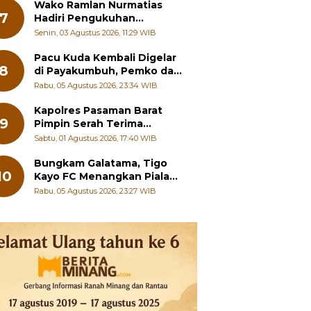
Wako Ramlan Nurmatias
7
Hadiri Pengukuhan
Pengurus MUS-KB Serta
Senin, 03 Agustus 2026, 11:29 WIB
LMKB Periode 2026-2031,
Pacu Kuda Kembali Digelar
8
di Payakumbuh, Pemko dan
Pordasi Kebut Persiapan!
Rabu, 05 Agustus 2026, 23:34 WIB
Kapolres Pasaman Barat
9
Pimpin Serah Terima
Jabatan PJU Polres dan
Sabtu, 01 Agustus 2026, 17:40 WIB
Kapolsek Sungai Beremas
Bungkam Galatama, Tigo
10
Kayo FC Menangkan Piala
Wali Kota Payakumbuh Cup
Rabu, 05 Agustus 2026, 23:27 WIB
2026