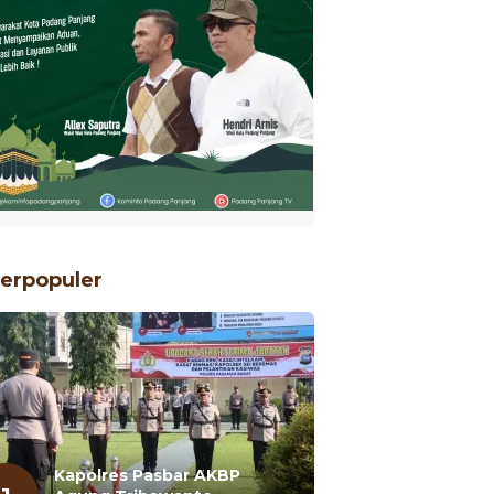
erpopuler
Kapolres Pasbar AKBP