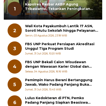
Kapolres Pasbar AKBP Agung
1
Tribawanto, Tekankan Peningkatan
Pelayanan dan Sinergi dengan
Sabtu, 01 Agustus 2026, 19:43 WIB
Masyarakat
Wali Kota Payakumbuh Lantik 17 ASN,
2
Soroti Mutu Sekolah hingga Pelayanan
RSUD
Senin, 03 Agustus 2026, 23:18 WIB
FBS UNP Perkuat Persiapan Akreditasi
3
Unggul Tiga Program Studi
Jumat, 31 Juli 2026, 10:20 WIB
FBS UNP Bekali Calon Wisudawan
4
dengan Wawasan Karier Global dan
Kewirausahaan Kreatif
Selasa, 04 Agustus 2026, 16:16 WIB
Pemimpin Harus Berani Bertanggung
5
Jawab, Wako Padang Panjang Buka
Pelatihan Kepemimpinan Pelajar
Jumat, 31 Juli 2026, 15:45 WIB
Lulus Kedokteran di PTN, Pemko