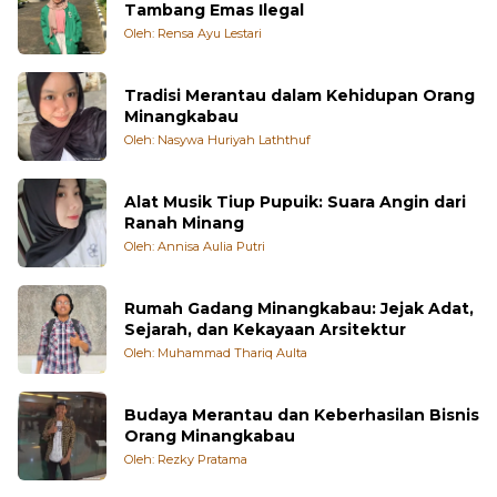
Inilah Bahaya Pencemaran Merkuri dari
Tambang Emas Ilegal
Oleh: Rensa Ayu Lestari
Tradisi Merantau dalam Kehidupan Orang
Minangkabau
Oleh: Nasywa Huriyah Laththuf
Alat Musik Tiup Pupuik: Suara Angin dari
Ranah Minang
Oleh: Annisa Aulia Putri
Rumah Gadang Minangkabau: Jejak Adat,
Sejarah, dan Kekayaan Arsitektur
Oleh: Muhammad Thariq Aulta
Budaya Merantau dan Keberhasilan Bisnis
Orang Minangkabau
Oleh: Rezky Pratama