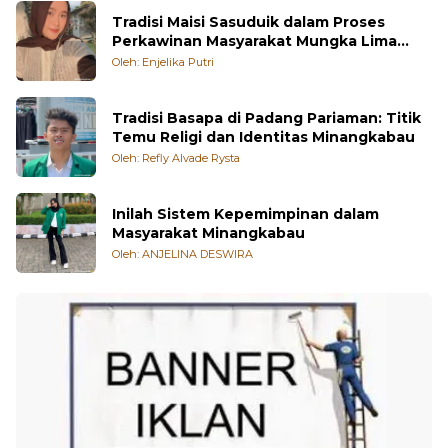
Tradisi Maisi Sasuduik dalam Proses
Perkawinan Masyarakat Mungka Lima
Puluh Kota
Oleh: Enjelika Putri
Tradisi Basapa di Padang Pariaman: Titik
Temu Religi dan Identitas Minangkabau
Oleh: Refly Alvade Rysta
Inilah Sistem Kepemimpinan dalam
Masyarakat Minangkabau
Oleh: ANJELINA DESWIRA