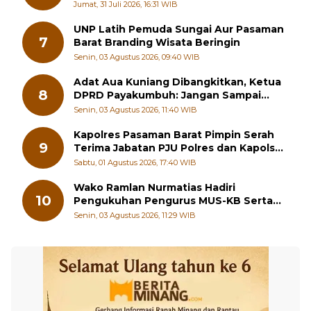
6
Padang Panjang Siapkan Beasiswa
Penuh
Jumat, 31 Juli 2026, 16:31 WIB
UNP Latih Pemuda Sungai Aur Pasaman
7
Barat Branding Wisata Beringin
Senin, 03 Agustus 2026, 09:40 WIB
Adat Aua Kuniang Dibangkitkan, Ketua
8
DPRD Payakumbuh: Jangan Sampai
Generasi Muda Hilang Jati Diri
Senin, 03 Agustus 2026, 11:40 WIB
Kapolres Pasaman Barat Pimpin Serah
9
Terima Jabatan PJU Polres dan Kapolsek
Sungai Beremas
Sabtu, 01 Agustus 2026, 17:40 WIB
Wako Ramlan Nurmatias Hadiri
10
Pengukuhan Pengurus MUS-KB Serta
LMKB Periode 2026-2031,
Senin, 03 Agustus 2026, 11:29 WIB