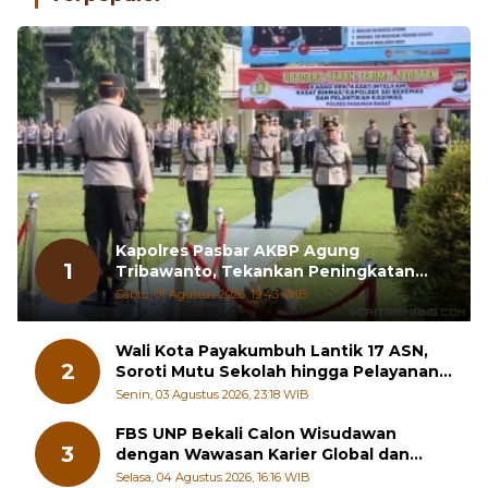
Kapolres Pasbar AKBP Agung
1
Tribawanto, Tekankan Peningkatan
Pelayanan dan Sinergi dengan
Sabtu, 01 Agustus 2026, 19:43 WIB
Masyarakat
Wali Kota Payakumbuh Lantik 17 ASN,
2
Soroti Mutu Sekolah hingga Pelayanan
RSUD
Senin, 03 Agustus 2026, 23:18 WIB
FBS UNP Bekali Calon Wisudawan
3
dengan Wawasan Karier Global dan
Kewirausahaan Kreatif
Selasa, 04 Agustus 2026, 16:16 WIB