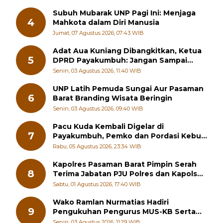
Subuh Mubarak UNP Pagi Ini: Menjaga
4
Mahkota dalam Diri Manusia
Jumat, 07 Agustus 2026, 07:43 WIB
Adat Aua Kuniang Dibangkitkan, Ketua
5
DPRD Payakumbuh: Jangan Sampai
Generasi Muda Hilang Jati Diri
Senin, 03 Agustus 2026, 11:40 WIB
UNP Latih Pemuda Sungai Aur Pasaman
6
Barat Branding Wisata Beringin
Senin, 03 Agustus 2026, 09:40 WIB
Pacu Kuda Kembali Digelar di
7
Payakumbuh, Pemko dan Pordasi Kebut
Persiapan!
Rabu, 05 Agustus 2026, 23:34 WIB
Kapolres Pasaman Barat Pimpin Serah
8
Terima Jabatan PJU Polres dan Kapolsek
Sungai Beremas
Sabtu, 01 Agustus 2026, 17:40 WIB
Wako Ramlan Nurmatias Hadiri
9
Pengukuhan Pengurus MUS-KB Serta
LMKB Periode 2026-2031,
Senin, 03 Agustus 2026, 11:29 WIB