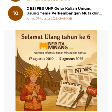
DBSI FBS UNP Gelar Kuliah Umum,
10
Usung Tema Perkembangan Mutakhir
Sastra Dunia
Jumat, 07 Agustus 2026, 09:49 WIB