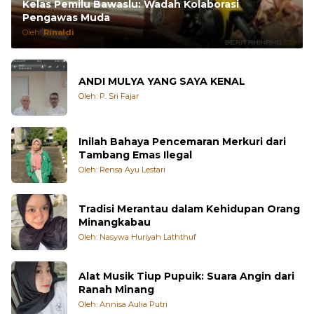
Kelas Pemilu Bawaslu: Wadah Kolaborasi
Pengawas Muda
Oleh:
Rinaldi
ANDI MULYA YANG SAYA KENAL
Oleh: P. Sri Fajar
Inilah Bahaya Pencemaran Merkuri dari
Tambang Emas Ilegal
Oleh: Rensa Ayu Lestari
Tradisi Merantau dalam Kehidupan Orang
Minangkabau
Oleh: Nasywa Huriyah Laththuf
Alat Musik Tiup Pupuik: Suara Angin dari
Ranah Minang
Oleh: Annisa Aulia Putri