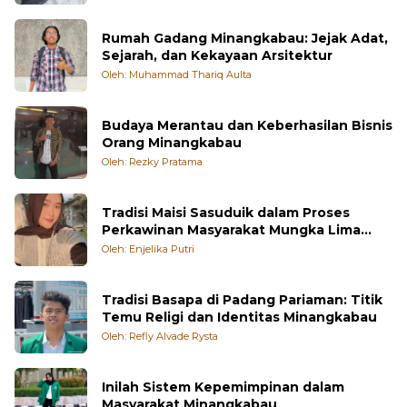
Rumah Gadang Minangkabau: Jejak Adat,
Sejarah, dan Kekayaan Arsitektur
Oleh: Muhammad Thariq Aulta
Budaya Merantau dan Keberhasilan Bisnis
Orang Minangkabau
Oleh: Rezky Pratama
Tradisi Maisi Sasuduik dalam Proses
Perkawinan Masyarakat Mungka Lima
Puluh Kota
Oleh: Enjelika Putri
Tradisi Basapa di Padang Pariaman: Titik
Temu Religi dan Identitas Minangkabau
Oleh: Refly Alvade Rysta
Inilah Sistem Kepemimpinan dalam
Masyarakat Minangkabau