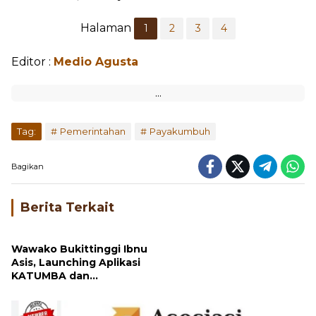
Halaman
1
2
3
4
Editor :
Medio Agusta
Tag:
Pemerintahan
Payakumbuh
Bagikan
Berita Terkait
Wawako Bukittinggi Ibnu
Asis, Launching Aplikasi
KATUMBA dan
Perpustakaan Digital 7
KATH