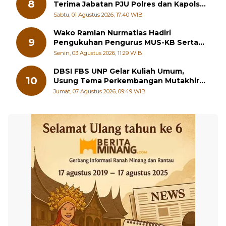
Sungai Beremas
Sabtu, 01 Agustus 2026, 17:40 WIB
Wako Ramlan Nurmatias Hadiri
9
Pengukuhan Pengurus MUS-KB Serta
LMKB Periode 2026-2031,
Senin, 03 Agustus 2026, 11:29 WIB
DBSI FBS UNP Gelar Kuliah Umum,
10
Usung Tema Perkembangan Mutakhir
Sastra Dunia
Jumat, 07 Agustus 2026, 09:49 WIB