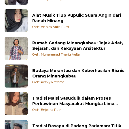
Alat Musik Tiup Pupuik: Suara Angin dari
Ranah Minang
Oleh: Annisa Aulia Putri
Rumah Gadang Minangkabau: Jejak Adat,
Sejarah, dan Kekayaan Arsitektur
Oleh: Muhammad Thariq Aulta
Budaya Merantau dan Keberhasilan Bisnis
Orang Minangkabau
Oleh: Rezky Pratama
Tradisi Maisi Sasuduik dalam Proses
Perkawinan Masyarakat Mungka Lima
Puluh Kota
Oleh: Enjelika Putri
Tradisi Basapa di Padang Pariaman: Titik
Temu Religi dan Identitas Minangkabau