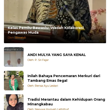
Kelas Pemilu Bawaslu: Wadah Kolaborasi
Pengawas Muda
Oleh:
Rinaldi
ANDI MULYA YANG SAYA KENAL
Oleh: P. Sri Fajar
Inilah Bahaya Pencemaran Merkuri dari
Tambang Emas Ilegal
Oleh: Rensa Ayu Lestari
Tradisi Merantau dalam Kehidupan Orang
Minangkabau
Oleh: Nasywa Huriyah Laththuf