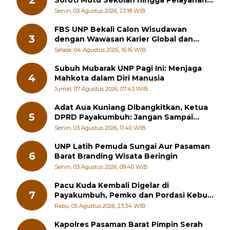
FBS UNP Bekali Calon Wisudawan
3
dengan Wawasan Karier Global dan
Kewirausahaan Kreatif
Selasa, 04 Agustus 2026, 16:16 WIB
Subuh Mubarak UNP Pagi Ini: Menjaga
4
Mahkota dalam Diri Manusia
Jumat, 07 Agustus 2026, 07:43 WIB
Adat Aua Kuniang Dibangkitkan, Ketua
5
DPRD Payakumbuh: Jangan Sampai
Generasi Muda Hilang Jati Diri
Senin, 03 Agustus 2026, 11:40 WIB
UNP Latih Pemuda Sungai Aur Pasaman
6
Barat Branding Wisata Beringin
Senin, 03 Agustus 2026, 09:40 WIB
Pacu Kuda Kembali Digelar di
7
Payakumbuh, Pemko dan Pordasi Kebut
Persiapan!
Rabu, 05 Agustus 2026, 23:34 WIB
Kapolres Pasaman Barat Pimpin Serah
8
Terima Jabatan PJU Polres dan Kapolsek