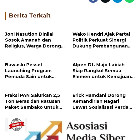
Berita Terkait
Joni Nasution Dinilai
Wako Hendri Ajak Partai
Sosok Amanah dan
Politik Perkuat Sinergi
Religius, Warga Dorong
Dukung Pembangunan
Maju Pilwana Koto Baru
Padang Panjang
Bawaslu Pessel
Alpen Dt. Majo Labiah
Launching Program
Siap Rangkul Semua
Pemuda Sain untuk
Elemen untuk Kemajuan
Permudah Akses
Nagari Pinaga Aua
Informasi Kepemiluan
Kuniang
Fraksi PAN Salurkan 2,5
Erick Hamdani Dorong
Ton Beras dan Ratusan
Kemandirian Nagari
Paket Sembako untuk
Lewat Sosialisasi Perda
Korban Banjir & Longsor
No. 8 Tahun 2021
di Pasbar