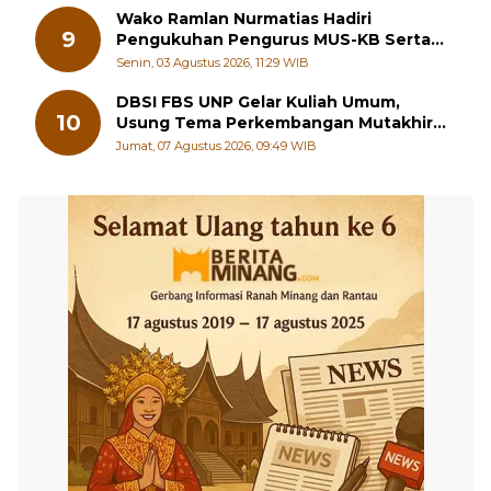
Wako Ramlan Nurmatias Hadiri
9
Pengukuhan Pengurus MUS-KB Serta
LMKB Periode 2026-2031,
Senin, 03 Agustus 2026, 11:29 WIB
DBSI FBS UNP Gelar Kuliah Umum,
10
Usung Tema Perkembangan Mutakhir
Sastra Dunia
Jumat, 07 Agustus 2026, 09:49 WIB