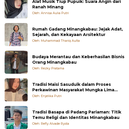
Alat Musik Tiup Pupuik: Suara Angin dari
Ranah Minang
Oleh: Annisa Aulia Putri
Rumah Gadang Minangkabau: Jejak Adat,
Sejarah, dan Kekayaan Arsitektur
Oleh: Muhammad Thariq Aulta
Budaya Merantau dan Keberhasilan Bisnis
Orang Minangkabau
Oleh: Rezky Pratama
Tradisi Maisi Sasuduik dalam Proses
Perkawinan Masyarakat Mungka Lima
Puluh Kota
Oleh: Enjelika Putri
Tradisi Basapa di Padang Pariaman: Titik
Temu Religi dan Identitas Minangkabau
Oleh: Refly Alvade Rysta