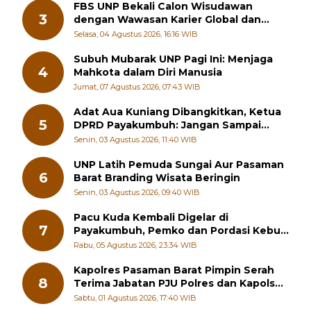
FBS UNP Bekali Calon Wisudawan
3
dengan Wawasan Karier Global dan
Kewirausahaan Kreatif
Selasa, 04 Agustus 2026, 16:16 WIB
Subuh Mubarak UNP Pagi Ini: Menjaga
4
Mahkota dalam Diri Manusia
Jumat, 07 Agustus 2026, 07:43 WIB
Adat Aua Kuniang Dibangkitkan, Ketua
5
DPRD Payakumbuh: Jangan Sampai
Generasi Muda Hilang Jati Diri
Senin, 03 Agustus 2026, 11:40 WIB
UNP Latih Pemuda Sungai Aur Pasaman
6
Barat Branding Wisata Beringin
Senin, 03 Agustus 2026, 09:40 WIB
Pacu Kuda Kembali Digelar di
7
Payakumbuh, Pemko dan Pordasi Kebut
Persiapan!
Rabu, 05 Agustus 2026, 23:34 WIB
Kapolres Pasaman Barat Pimpin Serah
8
Terima Jabatan PJU Polres dan Kapolsek
Sungai Beremas
Sabtu, 01 Agustus 2026, 17:40 WIB