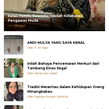
Kelas Pemilu Bawaslu: Wadah Kolaborasi
Pengawas Muda
Oleh:
Rinaldi
ANDI MULYA YANG SAYA KENAL
Oleh: P. Sri Fajar
Inilah Bahaya Pencemaran Merkuri dari
Tambang Emas Ilegal
Oleh: Rensa Ayu Lestari
Tradisi Merantau dalam Kehidupan Orang
Minangkabau
Oleh: Nasywa Huriyah Laththuf