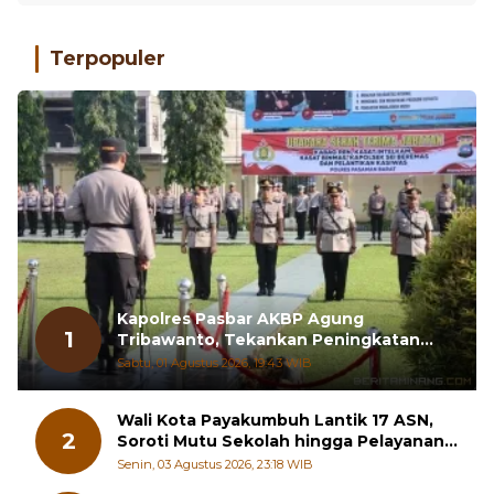
Terpopuler
Kapolres Pasbar AKBP Agung
1
Tribawanto, Tekankan Peningkatan
Pelayanan dan Sinergi dengan
Sabtu, 01 Agustus 2026, 19:43 WIB
Masyarakat
Wali Kota Payakumbuh Lantik 17 ASN,
2
Soroti Mutu Sekolah hingga Pelayanan
RSUD
Senin, 03 Agustus 2026, 23:18 WIB