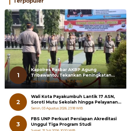
Terpopuler
Kapolres Pasbar AKBP Agung
1
Tribawanto, Tekankan Peningkatan
Pelayanan dan Sinergi dengan
Sabtu, 01 Agustus 2026, 19:43 WIB
Masyarakat
Wali Kota Payakumbuh Lantik 17 ASN,
2
Soroti Mutu Sekolah hingga Pelayanan
RSUD
Senin, 03 Agustus 2026, 23:18 WIB
FBS UNP Perkuat Persiapan Akreditasi
3
Unggul Tiga Program Studi
Jumat, 31 Juli 2026, 10:20 WIB