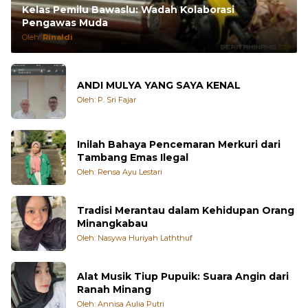
Kelas Pemilu Bawaslu: Wadah Kolaborasi
Pengawas Muda
Oleh:
Rinaldi
ANDI MULYA YANG SAYA KENAL
Oleh: P. Sri Fajar
Inilah Bahaya Pencemaran Merkuri dari
Tambang Emas Ilegal
Oleh: Rensa Ayu Lestari
Tradisi Merantau dalam Kehidupan Orang
Minangkabau
Oleh: Nasywa Huriyah Laththuf
Alat Musik Tiup Pupuik: Suara Angin dari
Ranah Minang
Oleh: Annisa Aulia Putri