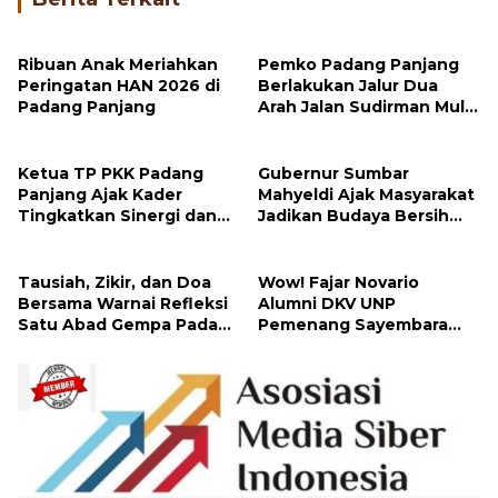
Ribuan Anak Meriahkan
Pemko Padang Panjang
Peringatan HAN 2026 di
Berlakukan Jalur Dua
Padang Panjang
Arah Jalan Sudirman Mulai
Hari Ini
Ketua TP PKK Padang
Gubernur Sumbar
Panjang Ajak Kader
Mahyeldi Ajak Masyarakat
Tingkatkan Sinergi dan
Jadikan Budaya Bersih
Jalankan 10 Program
sebagai Gaya Hidup
Pokok PKK
Tausiah, Zikir, dan Doa
Wow! Fajar Novario
Bersama Warnai Refleksi
Alumni DKV UNP
Satu Abad Gempa Padang
Pemenang Sayembara
Panjang
Logo HUT Ke-81 Republik
Indonesia