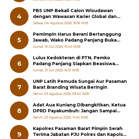
FBS UNP Bekali Calon Wisudawan
4
dengan Wawasan Karier Global dan
Kewirausahaan Kreatif
Selasa, 04 Agustus 2026, 16:16 WIB
Pemimpin Harus Berani Bertanggung
5
Jawab, Wako Padang Panjang Buka
Pelatihan Kepemimpinan Pelajar
Jumat, 31 Juli 2026, 15:45 WIB
Lulus Kedokteran di PTN, Pemko
6
Padang Panjang Siapkan Beasiswa
Penuh
Jumat, 31 Juli 2026, 16:31 WIB
UNP Latih Pemuda Sungai Aur Pasaman
7
Barat Branding Wisata Beringin
Senin, 03 Agustus 2026, 09:40 WIB
Adat Aua Kuniang Dibangkitkan, Ketua
8
DPRD Payakumbuh: Jangan Sampai
Generasi Muda Hilang Jati Diri
Senin, 03 Agustus 2026, 11:40 WIB
Kapolres Pasaman Barat Pimpin Serah
9
Terima Jabatan PJU Polres dan Kapolsek