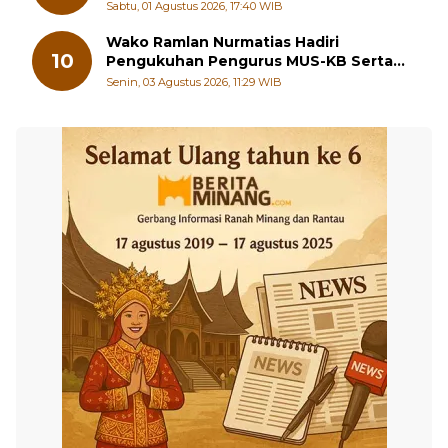
Sungai Beremas
Sabtu, 01 Agustus 2026, 17:40 WIB
Wako Ramlan Nurmatias Hadiri
10
Pengukuhan Pengurus MUS-KB Serta
LMKB Periode 2026-2031,
Senin, 03 Agustus 2026, 11:29 WIB