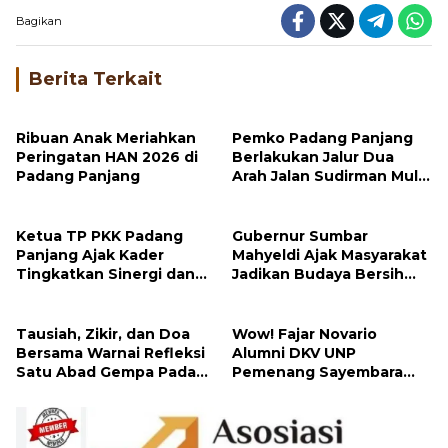
Bagikan
Berita Terkait
Ribuan Anak Meriahkan
Pemko Padang Panjang
Peringatan HAN 2026 di
Berlakukan Jalur Dua
Padang Panjang
Arah Jalan Sudirman Mulai
Hari Ini
Ketua TP PKK Padang
Gubernur Sumbar
Panjang Ajak Kader
Mahyeldi Ajak Masyarakat
Tingkatkan Sinergi dan
Jadikan Budaya Bersih
Jalankan 10 Program
sebagai Gaya Hidup
Pokok PKK
Tausiah, Zikir, dan Doa
Wow! Fajar Novario
Bersama Warnai Refleksi
Alumni DKV UNP
Satu Abad Gempa Padang
Pemenang Sayembara
Panjang
Logo HUT Ke-81 Republik
Indonesia