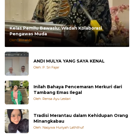
Kelas Pemilu Bawaslu: Wadah Kolaborasi
Pengawas Muda
Oleh:
Rinaldi
ANDI MULYA YANG SAYA KENAL
Oleh: P. Sri Fajar
Inilah Bahaya Pencemaran Merkuri dari
Tambang Emas Ilegal
Oleh: Rensa Ayu Lestari
Tradisi Merantau dalam Kehidupan Orang
Minangkabau
Oleh: Nasywa Huriyah Laththuf