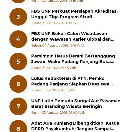
RSUD
Senin, 03 Agustus 2026, 23:18 WIB
FBS UNP Perkuat Persiapan Akreditasi
3
Unggul Tiga Program Studi
Jumat, 31 Juli 2026, 10:20 WIB
FBS UNP Bekali Calon Wisudawan
4
dengan Wawasan Karier Global dan
Kewirausahaan Kreatif
Selasa, 04 Agustus 2026, 16:16 WIB
Pemimpin Harus Berani Bertanggung
5
Jawab, Wako Padang Panjang Buka
Pelatihan Kepemimpinan Pelajar
Jumat, 31 Juli 2026, 15:45 WIB
Lulus Kedokteran di PTN, Pemko
6
Padang Panjang Siapkan Beasiswa
Penuh
Jumat, 31 Juli 2026, 16:31 WIB
UNP Latih Pemuda Sungai Aur Pasaman
7
Barat Branding Wisata Beringin
Senin, 03 Agustus 2026, 09:40 WIB
Adat Aua Kuniang Dibangkitkan, Ketua
8
DPRD Payakumbuh: Jangan Sampai