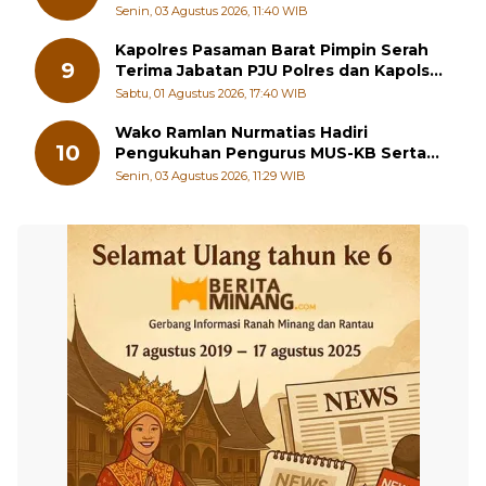
Generasi Muda Hilang Jati Diri
Senin, 03 Agustus 2026, 11:40 WIB
Kapolres Pasaman Barat Pimpin Serah
9
Terima Jabatan PJU Polres dan Kapolsek
Sungai Beremas
Sabtu, 01 Agustus 2026, 17:40 WIB
Wako Ramlan Nurmatias Hadiri
10
Pengukuhan Pengurus MUS-KB Serta
LMKB Periode 2026-2031,
Senin, 03 Agustus 2026, 11:29 WIB