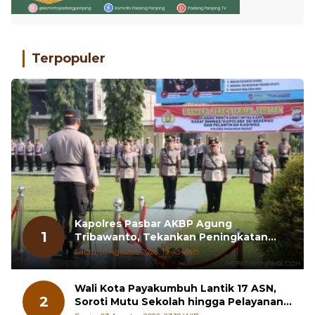
Terpopuler
Kapolres Pasbar AKBP Agung
1
Tribawanto, Tekankan Peningkatan
Pelayanan dan Sinergi dengan
Sabtu, 01 Agustus 2026, 19:43 WIB
Masyarakat
Wali Kota Payakumbuh Lantik 17 ASN,
2
Soroti Mutu Sekolah hingga Pelayanan