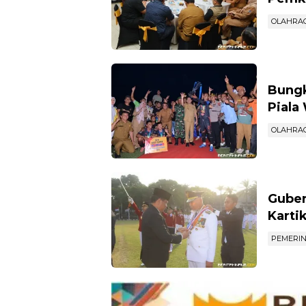
OLAHRA
Bungk
Piala
OLAHRA
Guber
Karti
PEMERI