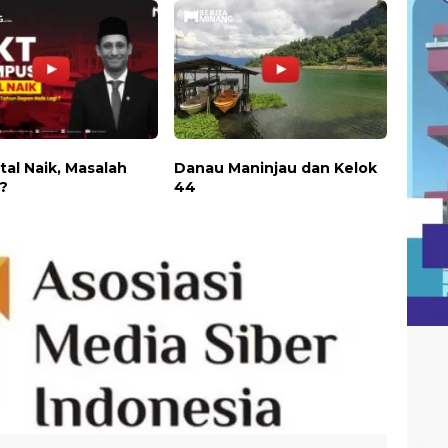
tal Naik, Masalah
Danau Maninjau dan Kelok
i?
44