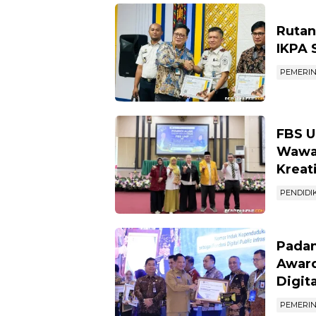
Rutan
IKPA 
PEMERI
FBS U
Wawas
Kreat
PENDIDI
Padan
Award
Digita
PEMERI