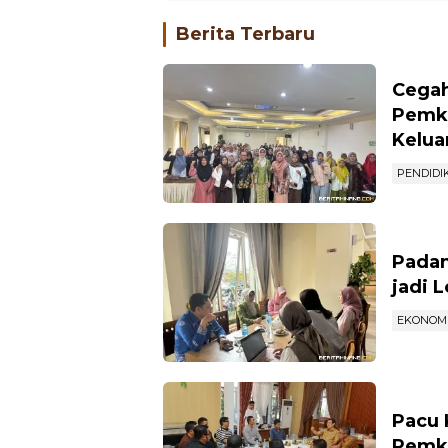
Berita Terbaru
Cegah
Pemko
Kelua
PENDIDI
Padan
jadi 
EKONOM
Pacu 
Pemko