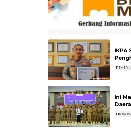
IKPA 
Pengh
PEMERI
Ini M
Daera
EKONOM