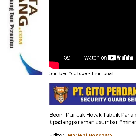
Sumber:
YouTube
-
Thumbnail
Begini Puncak Hoyak Tabuik Paria
#padangpariaman #sumbar #minan
Editor :
Marjeni Rokcalva