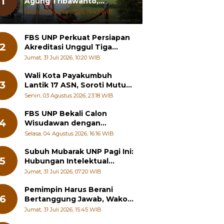
1
Agung Tribawanto,
Tekankan Peningkatan
Sabtu, 01 Agustus 2026, 19:43 WIB
Pelayanan dan Sinergi
dengan Masyarakat
FBS UNP Perkuat Persiapan
2
Akreditasi Unggul Tiga
Program Studi
Jumat, 31 Juli 2026, 10:20 WIB
Wali Kota Payakumbuh
3
Lantik 17 ASN, Soroti Mutu
Sekolah hingga Pelayanan
Senin, 03 Agustus 2026, 23:18 WIB
RSUD
FBS UNP Bekali Calon
4
Wisudawan dengan
Wawasan Karier Global dan
Selasa, 04 Agustus 2026, 16:16 WIB
Kewirausahaan Kreatif
Subuh Mubarak UNP Pagi Ini:
5
Hubungan Intelektual
dengan Etos Kerja
Jumat, 31 Juli 2026, 07:20 WIB
Pemimpin Harus Berani
6
Bertanggung Jawab, Wako
Padang Panjang Buka
Jumat, 31 Juli 2026, 15:45 WIB
Pelatihan Kepemimpinan