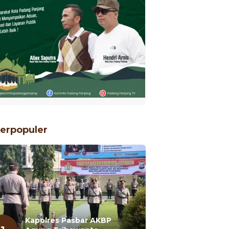
erpopuler
Kapolres Pasbar AKBP