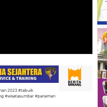
man 2023 #tabuik
g #wisatasumbar #pariaman