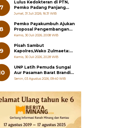
Pelajar
Lulus Kedokteran di PTN,
7
Pemko Padang Panjang
Siapkan Beasiswa Penuh
Jumat, 31 Juli 2026, 16:31 WIB
Pemko Payakumbuh Ajukan
8
Proposal Pengembangan
RSUD dr. Adnaan WD
Kamis, 30 Juli 2026, 20:08 WIB
kepada Kementerian
Kesehatan
Pisah Sambut
9
Kapolres,Wako Zulmaeta:
Sinergi Pemko dan Polres
Kamis, 30 Juli 2026, 20:28 WIB
Jadi Fondasi Stabilitas
Pembangunan
UNP Latih Pemuda Sungai
10
Aur Pasaman Barat Branding
Wisata Beringin
Senin, 03 Agustus 2026, 09:40 WIB