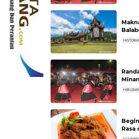
Makn
Balab
HISTORI
Randa
Mina
HIBURA
Begin
Rasa 