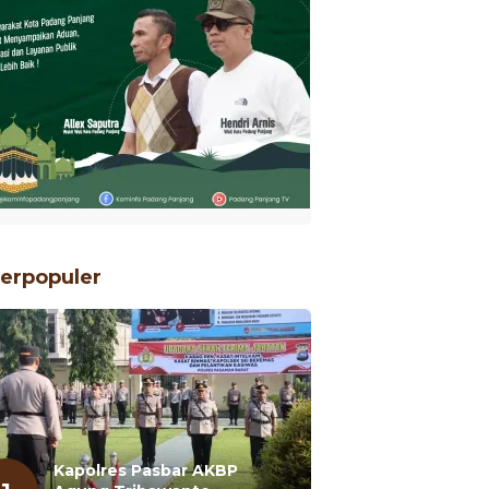
erpopuler
Kapolres Pasbar AKBP