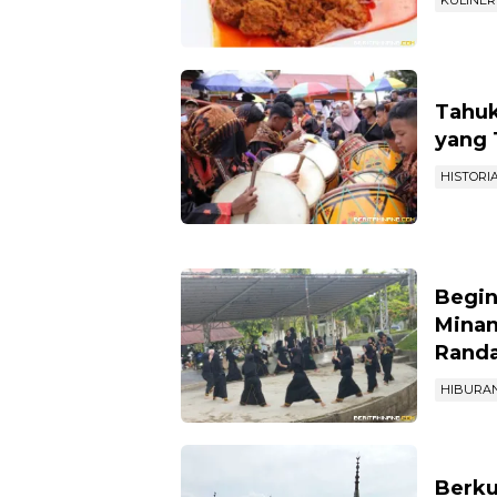
KULINER
Tahuk
yang 
HISTORI
Begin
Minan
Randa
HIBURA
Berku