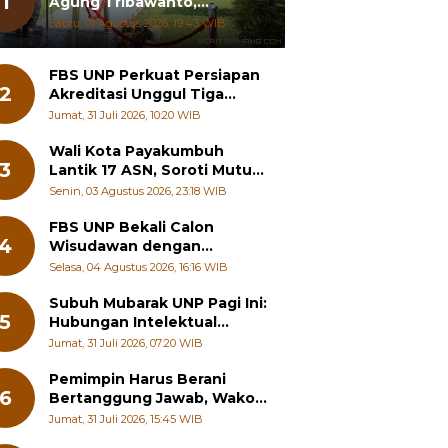
1
Agung Tribawanto,
Tekankan Peningkatan
Sabtu, 01 Agustus 2026, 19:43 WIB
Pelayanan dan Sinergi
dengan Masyarakat
FBS UNP Perkuat Persiapan
2
Akreditasi Unggul Tiga
Program Studi
Jumat, 31 Juli 2026, 10:20 WIB
Wali Kota Payakumbuh
3
Lantik 17 ASN, Soroti Mutu
Sekolah hingga Pelayanan
Senin, 03 Agustus 2026, 23:18 WIB
RSUD
FBS UNP Bekali Calon
4
Wisudawan dengan
Wawasan Karier Global dan
Selasa, 04 Agustus 2026, 16:16 WIB
Kewirausahaan Kreatif
Subuh Mubarak UNP Pagi Ini:
5
Hubungan Intelektual
dengan Etos Kerja
Jumat, 31 Juli 2026, 07:20 WIB
Pemimpin Harus Berani
6
Bertanggung Jawab, Wako
Padang Panjang Buka
Jumat, 31 Juli 2026, 15:45 WIB
Pelatihan Kepemimpinan