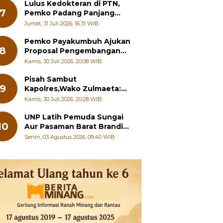
Pelajar
Lulus Kedokteran di PTN,
7
Pemko Padang Panjang
Siapkan Beasiswa Penuh
Jumat, 31 Juli 2026, 16:31 WIB
Pemko Payakumbuh Ajukan
8
Proposal Pengembangan
RSUD dr. Adnaan WD
Kamis, 30 Juli 2026, 20:08 WIB
kepada Kementerian
Kesehatan
Pisah Sambut
9
Kapolres,Wako Zulmaeta:
Sinergi Pemko dan Polres
Kamis, 30 Juli 2026, 20:28 WIB
Jadi Fondasi Stabilitas
Pembangunan
UNP Latih Pemuda Sungai
10
Aur Pasaman Barat Branding
Wisata Beringin
Senin, 03 Agustus 2026, 09:40 WIB