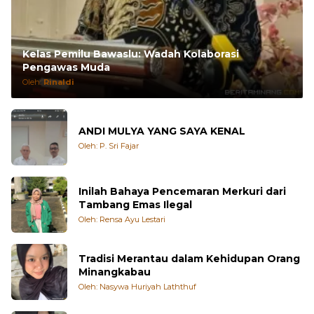
Kelas Pemilu Bawaslu: Wadah Kolaborasi
Pengawas Muda
Oleh:
Rinaldi
ANDI MULYA YANG SAYA KENAL
Oleh: P. Sri Fajar
Inilah Bahaya Pencemaran Merkuri dari
Tambang Emas Ilegal
Oleh: Rensa Ayu Lestari
Tradisi Merantau dalam Kehidupan Orang
Minangkabau
Oleh: Nasywa Huriyah Laththuf