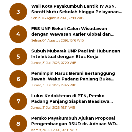
Wali Kota Payakumbuh Lantik 17 ASN,
3
Soroti Mutu Sekolah hingga Pelayanan
RSUD
Senin, 03 Agustus 2026, 23:18 WIB
FBS UNP Bekali Calon Wisudawan
4
dengan Wawasan Karier Global dan
Kewirausahaan Kreatif
Selasa, 04 Agustus 2026, 16:16 WIB
Subuh Mubarak UNP Pagi Ini: Hubungan
5
Intelektual dengan Etos Kerja
Jumat, 31 Juli 2026, 07:20 WIB
Pemimpin Harus Berani Bertanggung
6
Jawab, Wako Padang Panjang Buka
Pelatihan Kepemimpinan Pelajar
Jumat, 31 Juli 2026, 15:45 WIB
Lulus Kedokteran di PTN, Pemko
7
Padang Panjang Siapkan Beasiswa
Penuh
Jumat, 31 Juli 2026, 16:31 WIB
Pemko Payakumbuh Ajukan Proposal
8
Pengembangan RSUD dr. Adnaan WD
kepada Kementerian Kesehatan
Kamis, 30 Juli 2026, 20:08 WIB