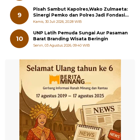
Pisah Sambut Kapolres,Wako Zulmaeta:
9
Sinergi Pemko dan Polres Jadi Fondasi
Stabilitas Pembangunan
Kamis, 30 Juli 2026, 20:28 WIB
UNP Latih Pemuda Sungai Aur Pasaman
10
Barat Branding Wisata Beringin
Senin, 03 Agustus 2026, 09:40 WIB