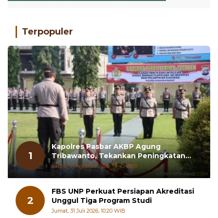
Terpopuler
Kapolres Pasbar AKBP Agung
1
Tribawanto, Tekankan Peningkatan
Pelayanan dan Sinergi dengan
Sabtu, 01 Agustus 2026, 19:43 WIB
Masyarakat
FBS UNP Perkuat Persiapan Akreditasi
2
Unggul Tiga Program Studi
Jumat, 31 Juli 2026, 10:20 WIB