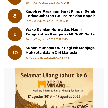
Senin, 03 Agustus 2026, 09:40 WIB
Kapolres Pasaman Barat Pimpin Serah
8
Terima Jabatan PJU Polres dan Kapolsek
Sungai Beremas
Sabtu, 01 Agustus 2026, 17:40 WIB
Wako Ramlan Nurmatias Hadiri
9
Pengukuhan Pengurus MUS-KB Serta
LMKB Periode 2026-2031,
Senin, 03 Agustus 2026, 11:29 WIB
Subuh Mubarak UNP Pagi Ini: Menjaga
10
Mahkota dalam Diri Manusia
Jumat, 07 Agustus 2026, 07:43 WIB