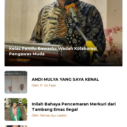
Kelas Pemilu Bawaslu: Wadah Kolaborasi
Pengawas Muda
Oleh:
Rinaldi
ANDI MULYA YANG SAYA KENAL
Oleh: P. Sri Fajar
Inilah Bahaya Pencemaran Merkuri dari
Tambang Emas Ilegal
Oleh: Rensa Ayu Lestari