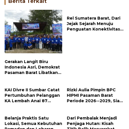
Berita Terkait
Rel Sumatera Barat, Dari
Jejak Sejarah Menuju
Penguatan Konektivitas
Pulau Sumatra
Gerakan Langit Biru
Indonesia Asri, Demokrat
Pasaman Barat Libatkan
Ratusan Peserta
Bersihkan Pantai
KAI Divre II Sumbar Catat
Rizki Aulia Pimpin BPC
Pertumbuhan Pelanggan
HIPMI Pasaman Barat
KA Lembah Anai 87
Periode 2026--2029, Siap
Persen
Dorong Kemajuan
Wirausaha Muda
Belanja Praktis Satu
Dari Pembalak Menjadi
Lokasi, Semua Kebutuhan
Penjaga Hutan: Kisah