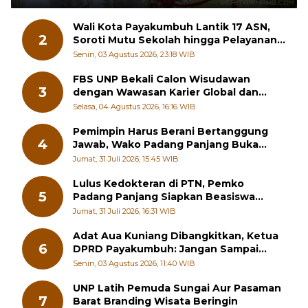
Masyarakat
Wali Kota Payakumbuh Lantik 17 ASN,
2
Soroti Mutu Sekolah hingga Pelayanan
RSUD
Senin, 03 Agustus 2026, 23:18 WIB
FBS UNP Bekali Calon Wisudawan
3
dengan Wawasan Karier Global dan
Kewirausahaan Kreatif
Selasa, 04 Agustus 2026, 16:16 WIB
Pemimpin Harus Berani Bertanggung
4
Jawab, Wako Padang Panjang Buka
Pelatihan Kepemimpinan Pelajar
Jumat, 31 Juli 2026, 15:45 WIB
Lulus Kedokteran di PTN, Pemko
5
Padang Panjang Siapkan Beasiswa
Penuh
Jumat, 31 Juli 2026, 16:31 WIB
Adat Aua Kuniang Dibangkitkan, Ketua
6
DPRD Payakumbuh: Jangan Sampai
Generasi Muda Hilang Jati Diri
Senin, 03 Agustus 2026, 11:40 WIB
UNP Latih Pemuda Sungai Aur Pasaman
7
Barat Branding Wisata Beringin