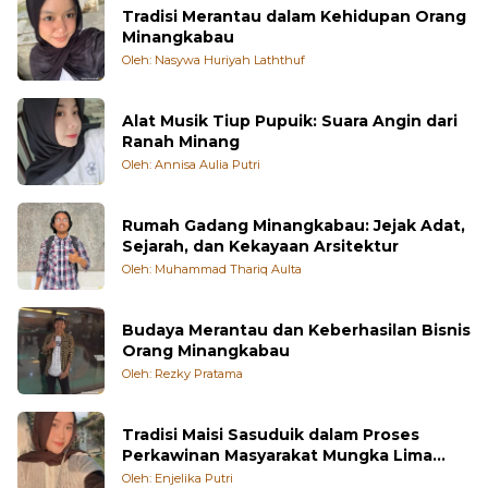
Tradisi Merantau dalam Kehidupan Orang
Minangkabau
Oleh: Nasywa Huriyah Laththuf
Alat Musik Tiup Pupuik: Suara Angin dari
Ranah Minang
Oleh: Annisa Aulia Putri
Rumah Gadang Minangkabau: Jejak Adat,
Sejarah, dan Kekayaan Arsitektur
Oleh: Muhammad Thariq Aulta
Budaya Merantau dan Keberhasilan Bisnis
Orang Minangkabau
Oleh: Rezky Pratama
Tradisi Maisi Sasuduik dalam Proses
Perkawinan Masyarakat Mungka Lima
Puluh Kota
Oleh: Enjelika Putri