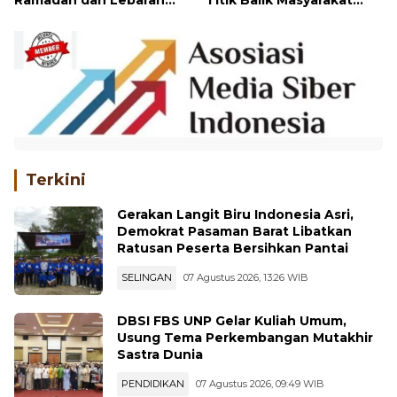
Ramadan dan Lebaran
Titik Balik Masyarakat
Ada di Pasar Pusat
Hulu Aia dalam
Padang Panjang
Perhutanan Sosial
Terkini
Gerakan Langit Biru Indonesia Asri,
Demokrat Pasaman Barat Libatkan
Ratusan Peserta Bersihkan Pantai
SELINGAN
07 Agustus 2026, 13:26 WIB
DBSI FBS UNP Gelar Kuliah Umum,
Usung Tema Perkembangan Mutakhir
Sastra Dunia
PENDIDIKAN
07 Agustus 2026, 09:49 WIB