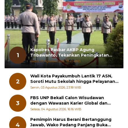
Kapolres Pasbar AKBP Agung
1
Tribawanto, Tekankan Peningkatan
Pelayanan dan Sinergi dengan
Sabtu, 01 Agustus 2026, 19:43 WIB
Masyarakat
Wali Kota Payakumbuh Lantik 17 ASN,
2
Soroti Mutu Sekolah hingga Pelayanan
RSUD
Senin, 03 Agustus 2026, 23:18 WIB
FBS UNP Bekali Calon Wisudawan
3
dengan Wawasan Karier Global dan
Kewirausahaan Kreatif
Selasa, 04 Agustus 2026, 16:16 WIB
Pemimpin Harus Berani Bertanggung
4
Jawab, Wako Padang Panjang Buka