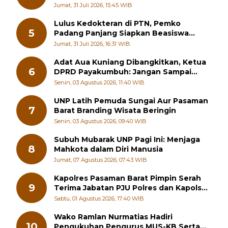
Pelatihan Kepemimpinan Pelajar
Jumat, 31 Juli 2026, 15:45 WIB
Lulus Kedokteran di PTN, Pemko
5
Padang Panjang Siapkan Beasiswa
Penuh
Jumat, 31 Juli 2026, 16:31 WIB
Adat Aua Kuniang Dibangkitkan, Ketua
6
DPRD Payakumbuh: Jangan Sampai
Generasi Muda Hilang Jati Diri
Senin, 03 Agustus 2026, 11:40 WIB
UNP Latih Pemuda Sungai Aur Pasaman
7
Barat Branding Wisata Beringin
Senin, 03 Agustus 2026, 09:40 WIB
Subuh Mubarak UNP Pagi Ini: Menjaga
8
Mahkota dalam Diri Manusia
Jumat, 07 Agustus 2026, 07:43 WIB
Kapolres Pasaman Barat Pimpin Serah
9
Terima Jabatan PJU Polres dan Kapolsek
Sungai Beremas
Sabtu, 01 Agustus 2026, 17:40 WIB
Wako Ramlan Nurmatias Hadiri
10
Pengukuhan Pengurus MUS-KB Serta