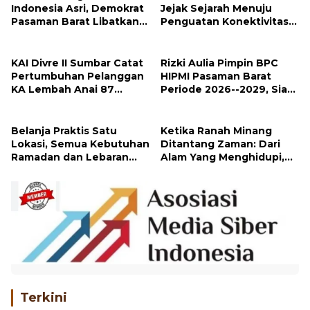
Indonesia Asri, Demokrat
Jejak Sejarah Menuju
Pasaman Barat Libatkan
Penguatan Konektivitas
Ratusan Peserta
Pulau Sumatra
Bersihkan Pantai
KAI Divre II Sumbar Catat
Rizki Aulia Pimpin BPC
Pertumbuhan Pelanggan
HIPMI Pasaman Barat
KA Lembah Anai 87
Periode 2026--2029, Siap
Persen
Dorong Kemajuan
Wirausaha Muda
Belanja Praktis Satu
Ketika Ranah Minang
Lokasi, Semua Kebutuhan
Ditantang Zaman: Dari
Ramadan dan Lebaran
Alam Yang Menghidupi,
Ada di Pasar Pusat
Minta Dipulihkan
Padang Panjang
Terkini