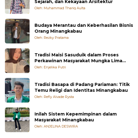
Sejarah, dan Kekayaan Arsitektur
Oleh: Muhammad Thariq Aulta
Budaya Merantau dan Keberhasilan Bisnis
Orang Minangkabau
Oleh: Rezky Pratama
Tradisi Maisi Sasuduik dalam Proses
Perkawinan Masyarakat Mungka Lima
Puluh Kota
Oleh: Enjelika Putri
Tradisi Basapa di Padang Pariaman: Titik
Temu Religi dan Identitas Minangkabau
Oleh: Refly Alvade Rysta
Inilah Sistem Kepemimpinan dalam
Masyarakat Minangkabau
Oleh: ANJELINA DESWIRA