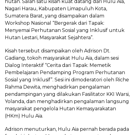
hutan. Salah satu kisah kuat datang dari Hulu Aia,
Nagari Harau, Kabupaten Limapuluh Kota,
Sumatera Barat, yang disampaikan dalam
Workshop Nasional “Bergerak dari Tapak:
Menyemai Perhutanan Sosial yang Inklusif untuk
Hutan Lestari, Masyarakat Sejahtera”.
Kisah tersebut disampaikan oleh Adrison Dt.
Gadiang, tokoh masyarakat Hulu Aia, dalam sesi
Dialog Interaktif “Cerita dari Tapak: Memetik
Pembelajaran Pendamping Program Perhutanan
Sosial yang Inklusif”.
Sesi ini dimoderatori oleh Riche
Rahma Dewita, menghadirkan pengalaman
pendampingan yang dilakukan Fasilitator KKI Warsi
,
Yolanda, dan menghadirkan pengalaman langsung
masyarakat pengelola Hutan Kemasyarakatan
(HKm)
Hu
lu Ai
a
.
Adrison menuturkan, Hulu Aia pernah berada pada