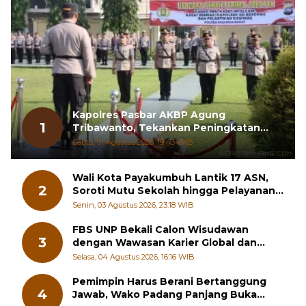
Kapolres Pasbar AKBP Agung
1
Tribawanto, Tekankan Peningkatan
Pelayanan dan Sinergi dengan
Sabtu, 01 Agustus 2026, 19:43 WIB
Masyarakat
Wali Kota Payakumbuh Lantik 17 ASN,
2
Soroti Mutu Sekolah hingga Pelayanan
RSUD
Senin, 03 Agustus 2026, 23:18 WIB
FBS UNP Bekali Calon Wisudawan
3
dengan Wawasan Karier Global dan
Kewirausahaan Kreatif
Selasa, 04 Agustus 2026, 16:16 WIB
Pemimpin Harus Berani Bertanggung
4
Jawab, Wako Padang Panjang Buka
Pelatihan Kepemimpinan Pelajar
Jumat, 31 Juli 2026, 15:45 WIB