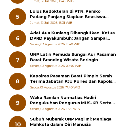
Lulus Kedokteran di PTN, Pemko
5
Padang Panjang Siapkan Beasiswa
Penuh
Jumat, 31 Juli 2026, 16:31 WIB
Adat Aua Kuniang Dibangkitkan, Ketua
6
DPRD Payakumbuh: Jangan Sampai
Generasi Muda Hilang Jati Diri
Senin, 03 Agustus 2026, 11:40 WIB
UNP Latih Pemuda Sungai Aur Pasaman
7
Barat Branding Wisata Beringin
Senin, 03 Agustus 2026, 09:40 WIB
Kapolres Pasaman Barat Pimpin Serah
8
Terima Jabatan PJU Polres dan Kapolsek
Sungai Beremas
Sabtu, 01 Agustus 2026, 17:40 WIB
Wako Ramlan Nurmatias Hadiri
9
Pengukuhan Pengurus MUS-KB Serta
LMKB Periode 2026-2031,
Senin, 03 Agustus 2026, 11:29 WIB
Subuh Mubarak UNP Pagi Ini: Menjaga
10
Mahkota dalam Diri Manusia
Jumat, 07 Agustus 2026, 07:43 WIB