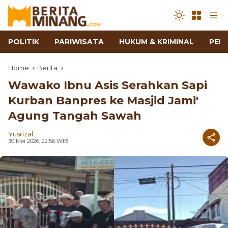
POLITIK
PARIWISATA
HUKUM & KRIMINAL
PEN
Home
Berita
Wawako Ibnu Asis Serahkan Sapi
Kurban Banpres ke Masjid Jami'
Agung Tangah Sawah
Yusrizal
30 Mei 2026, 22:56 WIB