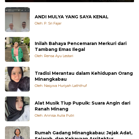
ANDI MULYA YANG SAYA KENAL
Oleh: P. Sri Fajar
Inilah Bahaya Pencemaran Merkuri dari
Tambang Emas Ilegal
Oleh: Rensa Ayu Lestari
Tradisi Merantau dalam Kehidupan Orang
Minangkabau
Oleh: Nasywa Huriyah Laththuf
Alat Musik Tiup Pupuik: Suara Angin dari
Ranah Minang
Oleh: Annisa Aulia Putri
Rumah Gadang Minangkabau: Jejak Adat,
Sejarah, dan Kekayaan Arsitektur
Oleh: Muhammad Thariq Aulta