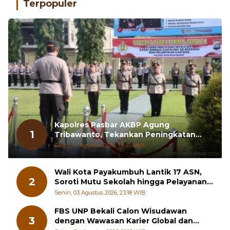
Terpopuler
Kapolres Pasbar AKBP Agung
1
Tribawanto, Tekankan Peningkatan
Pelayanan dan Sinergi dengan
Sabtu, 01 Agustus 2026, 19:43 WIB
Masyarakat
Wali Kota Payakumbuh Lantik 17 ASN,
2
Soroti Mutu Sekolah hingga Pelayanan
RSUD
Senin, 03 Agustus 2026, 23:18 WIB
FBS UNP Bekali Calon Wisudawan
3
dengan Wawasan Karier Global dan