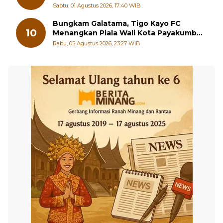
Sungai Beremas
Sabtu, 01 Agustus 2026, 17:40 WIB
Bungkam Galatama, Tigo Kayo FC
10
Menangkan Piala Wali Kota Payakumbuh
Cup 2026
Rabu, 05 Agustus 2026, 23:27 WIB