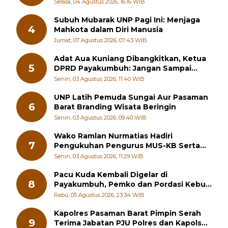
Kewirausahaan Kreatif
Selasa, 04 Agustus 2026, 16:16 WIB
Subuh Mubarak UNP Pagi Ini: Menjaga
4
Mahkota dalam Diri Manusia
Jumat, 07 Agustus 2026, 07:43 WIB
Adat Aua Kuniang Dibangkitkan, Ketua
5
DPRD Payakumbuh: Jangan Sampai
Generasi Muda Hilang Jati Diri
Senin, 03 Agustus 2026, 11:40 WIB
UNP Latih Pemuda Sungai Aur Pasaman
6
Barat Branding Wisata Beringin
Senin, 03 Agustus 2026, 09:40 WIB
Wako Ramlan Nurmatias Hadiri
7
Pengukuhan Pengurus MUS-KB Serta
LMKB Periode 2026-2031,
Senin, 03 Agustus 2026, 11:29 WIB
Pacu Kuda Kembali Digelar di
8
Payakumbuh, Pemko dan Pordasi Kebut
Persiapan!
Rabu, 05 Agustus 2026, 23:34 WIB
Kapolres Pasaman Barat Pimpin Serah
9
Terima Jabatan PJU Polres dan Kapolsek