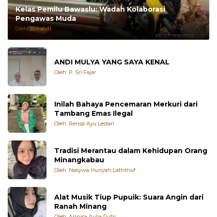
Kelas Pemilu Bawaslu: Wadah Kolaborasi
Pengawas Muda
Oleh:
Rinaldi
ANDI MULYA YANG SAYA KENAL
Oleh: P. Sri Fajar
Inilah Bahaya Pencemaran Merkuri dari
Tambang Emas Ilegal
Oleh: Rensa Ayu Lestari
Tradisi Merantau dalam Kehidupan Orang
Minangkabau
Oleh: Nasywa Huriyah Laththuf
Alat Musik Tiup Pupuik: Suara Angin dari
Ranah Minang
Oleh: Annisa Aulia Putri