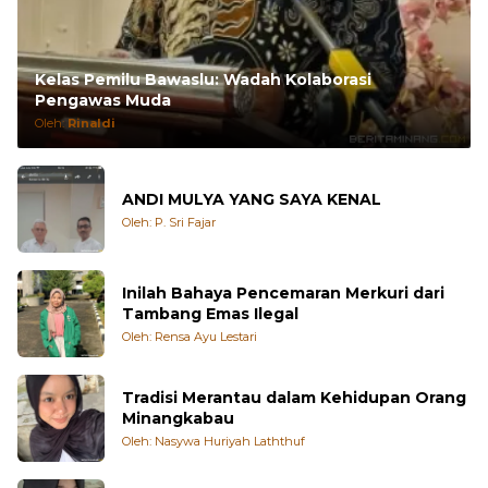
Kelas Pemilu Bawaslu: Wadah Kolaborasi
Pengawas Muda
Oleh:
Rinaldi
ANDI MULYA YANG SAYA KENAL
Oleh: P. Sri Fajar
Inilah Bahaya Pencemaran Merkuri dari
Tambang Emas Ilegal
Oleh: Rensa Ayu Lestari
Tradisi Merantau dalam Kehidupan Orang
Minangkabau
Oleh: Nasywa Huriyah Laththuf