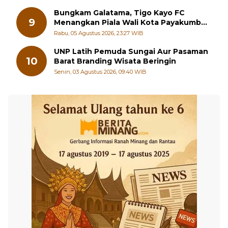
Bungkam Galatama, Tigo Kayo FC
9
Menangkan Piala Wali Kota Payakumbuh
Cup 2026
Rabu, 05 Agustus 2026, 23:27 WIB
UNP Latih Pemuda Sungai Aur Pasaman
10
Barat Branding Wisata Beringin
Senin, 03 Agustus 2026, 09:40 WIB