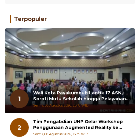
Terpopuler
Wali Kota Payakumbuh Lantik 17 ASN,
1
Soroti Mutu Sekolah hingga Pelayanan
RSUD
Senin, 03 Agustus 2026, 23:18 WIB
Tim Pengabdian UNP Gelar Workshop
2
Penggunaan Augmented Reality ke
Guru Kimia SMA di Padang Pariaman
Sabtu, 08 Agustus 2026, 15:35 WIB