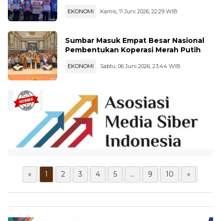
EKONOMI
Kamis, 11 Juni 2026, 22:29 WIB
Sumbar Masuk Empat Besar Nasional
Pembentukan Koperasi Merah Putih
EKONOMI
Sabtu, 06 Juni 2026, 23:44 WIB
«
1
2
3
4
5
...
9
10
»