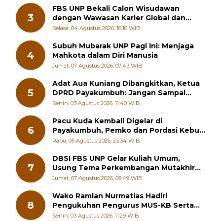
FBS UNP Bekali Calon Wisudawan
3
dengan Wawasan Karier Global dan
Kewirausahaan Kreatif
Selasa, 04 Agustus 2026, 16:16 WIB
Subuh Mubarak UNP Pagi Ini: Menjaga
4
Mahkota dalam Diri Manusia
Jumat, 07 Agustus 2026, 07:43 WIB
Adat Aua Kuniang Dibangkitkan, Ketua
5
DPRD Payakumbuh: Jangan Sampai
Generasi Muda Hilang Jati Diri
Senin, 03 Agustus 2026, 11:40 WIB
Pacu Kuda Kembali Digelar di
6
Payakumbuh, Pemko dan Pordasi Kebut
Persiapan!
Rabu, 05 Agustus 2026, 23:34 WIB
DBSI FBS UNP Gelar Kuliah Umum,
7
Usung Tema Perkembangan Mutakhir
Sastra Dunia
Jumat, 07 Agustus 2026, 09:49 WIB
Wako Ramlan Nurmatias Hadiri
8
Pengukuhan Pengurus MUS-KB Serta
LMKB Periode 2026-2031,
Senin, 03 Agustus 2026, 11:29 WIB