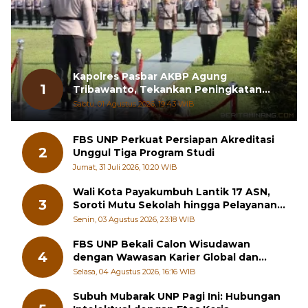
Kapolres Pasbar AKBP Agung
1
Tribawanto, Tekankan Peningkatan
Pelayanan dan Sinergi dengan
Sabtu, 01 Agustus 2026, 19:43 WIB
Masyarakat
FBS UNP Perkuat Persiapan Akreditasi
2
Unggul Tiga Program Studi
Jumat, 31 Juli 2026, 10:20 WIB
Wali Kota Payakumbuh Lantik 17 ASN,
3
Soroti Mutu Sekolah hingga Pelayanan
RSUD
Senin, 03 Agustus 2026, 23:18 WIB
FBS UNP Bekali Calon Wisudawan
4
dengan Wawasan Karier Global dan
Kewirausahaan Kreatif
Selasa, 04 Agustus 2026, 16:16 WIB