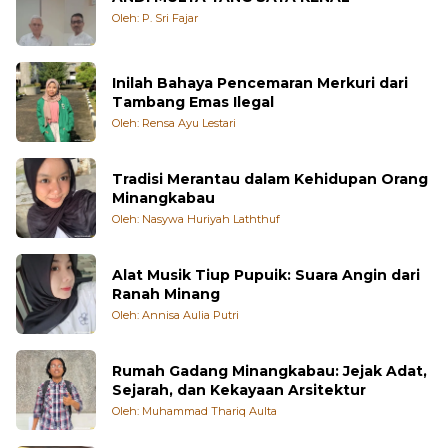
ANDI MULYA YANG SAYA KENAL
Oleh: P. Sri Fajar
Inilah Bahaya Pencemaran Merkuri dari
Tambang Emas Ilegal
Oleh: Rensa Ayu Lestari
Tradisi Merantau dalam Kehidupan Orang
Minangkabau
Oleh: Nasywa Huriyah Laththuf
Alat Musik Tiup Pupuik: Suara Angin dari
Ranah Minang
Oleh: Annisa Aulia Putri
Rumah Gadang Minangkabau: Jejak Adat,
Sejarah, dan Kekayaan Arsitektur
Oleh: Muhammad Thariq Aulta