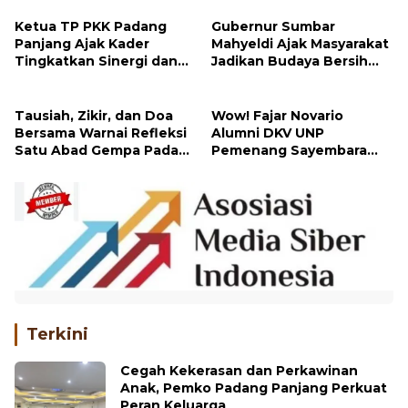
Hari Ini
Ketua TP PKK Padang
Gubernur Sumbar
Panjang Ajak Kader
Mahyeldi Ajak Masyarakat
Tingkatkan Sinergi dan
Jadikan Budaya Bersih
Jalankan 10 Program
sebagai Gaya Hidup
Pokok PKK
Tausiah, Zikir, dan Doa
Wow! Fajar Novario
Bersama Warnai Refleksi
Alumni DKV UNP
Satu Abad Gempa Padang
Pemenang Sayembara
Panjang
Logo HUT Ke-81 Republik
Indonesia
Terkini
Cegah Kekerasan dan Perkawinan
Anak, Pemko Padang Panjang Perkuat