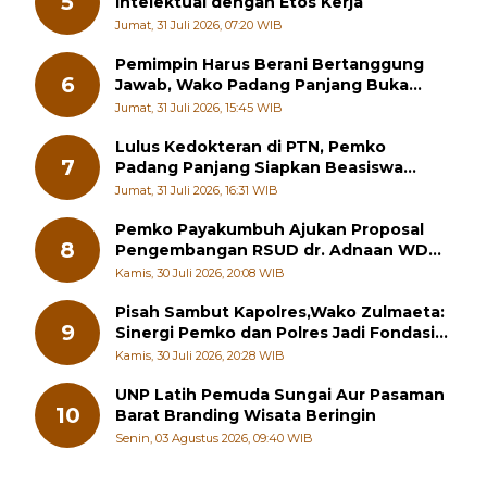
Subuh Mubarak UNP Pagi Ini: Hubungan
5
Intelektual dengan Etos Kerja
Jumat, 31 Juli 2026, 07:20 WIB
Pemimpin Harus Berani Bertanggung
6
Jawab, Wako Padang Panjang Buka
Pelatihan Kepemimpinan Pelajar
Jumat, 31 Juli 2026, 15:45 WIB
Lulus Kedokteran di PTN, Pemko
7
Padang Panjang Siapkan Beasiswa
Penuh
Jumat, 31 Juli 2026, 16:31 WIB
Pemko Payakumbuh Ajukan Proposal
8
Pengembangan RSUD dr. Adnaan WD
kepada Kementerian Kesehatan
Kamis, 30 Juli 2026, 20:08 WIB
Pisah Sambut Kapolres,Wako Zulmaeta:
9
Sinergi Pemko dan Polres Jadi Fondasi
Stabilitas Pembangunan
Kamis, 30 Juli 2026, 20:28 WIB
UNP Latih Pemuda Sungai Aur Pasaman
10
Barat Branding Wisata Beringin
Senin, 03 Agustus 2026, 09:40 WIB