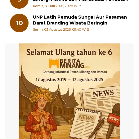
Stabilitas Pembangunan
Kamis, 30 Juli 2026, 20:28 WIB
UNP Latih Pemuda Sungai Aur Pasaman
10
Barat Branding Wisata Beringin
Senin, 03 Agustus 2026, 09:40 WIB