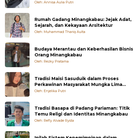
Oleh: Annisa Aulia Putri
Rumah Gadang Minangkabau: Jejak Adat,
Sejarah, dan Kekayaan Arsitektur
Oleh: Muhammad Thariq Aulta
Budaya Merantau dan Keberhasilan Bisnis
Orang Minangkabau
Oleh: Rezky Pratama
Tradisi Maisi Sasuduik dalam Proses
Perkawinan Masyarakat Mungka Lima
Puluh Kota
Oleh: Enjelika Putri
Tradisi Basapa di Padang Pariaman: Titik
Temu Religi dan Identitas Minangkabau
Oleh: Refly Alvade Rysta
Inilah Sistem Kepemimpinan dalam