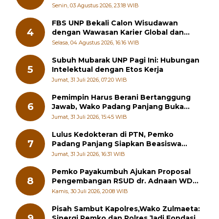
RSUD
Senin, 03 Agustus 2026, 23:18 WIB
FBS UNP Bekali Calon Wisudawan
4
dengan Wawasan Karier Global dan
Kewirausahaan Kreatif
Selasa, 04 Agustus 2026, 16:16 WIB
Subuh Mubarak UNP Pagi Ini: Hubungan
5
Intelektual dengan Etos Kerja
Jumat, 31 Juli 2026, 07:20 WIB
Pemimpin Harus Berani Bertanggung
6
Jawab, Wako Padang Panjang Buka
Pelatihan Kepemimpinan Pelajar
Jumat, 31 Juli 2026, 15:45 WIB
Lulus Kedokteran di PTN, Pemko
7
Padang Panjang Siapkan Beasiswa
Penuh
Jumat, 31 Juli 2026, 16:31 WIB
Pemko Payakumbuh Ajukan Proposal
8
Pengembangan RSUD dr. Adnaan WD
kepada Kementerian Kesehatan
Kamis, 30 Juli 2026, 20:08 WIB
Pisah Sambut Kapolres,Wako Zulmaeta:
9
Sinergi Pemko dan Polres Jadi Fondasi