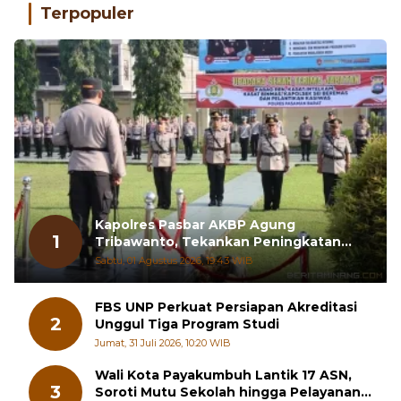
Terpopuler
Kapolres Pasbar AKBP Agung
1
Tribawanto, Tekankan Peningkatan
Pelayanan dan Sinergi dengan
Sabtu, 01 Agustus 2026, 19:43 WIB
Masyarakat
FBS UNP Perkuat Persiapan Akreditasi
2
Unggul Tiga Program Studi
Jumat, 31 Juli 2026, 10:20 WIB
Wali Kota Payakumbuh Lantik 17 ASN,
3
Soroti Mutu Sekolah hingga Pelayanan