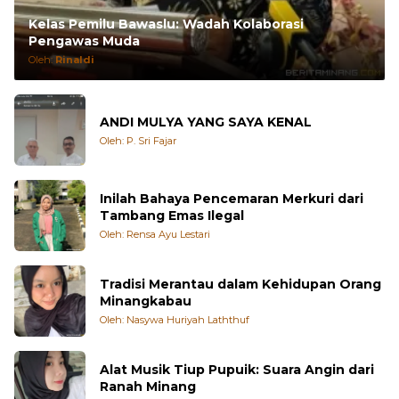
Kelas Pemilu Bawaslu: Wadah Kolaborasi
Pengawas Muda
Oleh:
Rinaldi
ANDI MULYA YANG SAYA KENAL
Oleh: P. Sri Fajar
Inilah Bahaya Pencemaran Merkuri dari
Tambang Emas Ilegal
Oleh: Rensa Ayu Lestari
Tradisi Merantau dalam Kehidupan Orang
Minangkabau
Oleh: Nasywa Huriyah Laththuf
Alat Musik Tiup Pupuik: Suara Angin dari
Ranah Minang