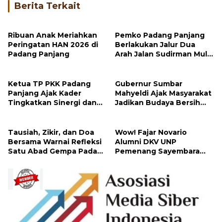
Berita Terkait
Ribuan Anak Meriahkan
Pemko Padang Panjang
Peringatan HAN 2026 di
Berlakukan Jalur Dua
Padang Panjang
Arah Jalan Sudirman Mulai
Hari Ini
Ketua TP PKK Padang
Gubernur Sumbar
Panjang Ajak Kader
Mahyeldi Ajak Masyarakat
Tingkatkan Sinergi dan
Jadikan Budaya Bersih
Jalankan 10 Program
sebagai Gaya Hidup
Pokok PKK
Tausiah, Zikir, dan Doa
Wow! Fajar Novario
Bersama Warnai Refleksi
Alumni DKV UNP
Satu Abad Gempa Padang
Pemenang Sayembara
Panjang
Logo HUT Ke-81 Republik
Indonesia