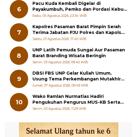
Pacu Kuda Kembali Digelar di
6
Payakumbuh, Pemko dan Pordasi Kebut
Persiapan!
Rabu, 05 Agustus 2026, 23:34 WIB
Kapolres Pasaman Barat Pimpin Serah
7
Terima Jabatan PJU Polres dan Kapolsek
Sungai Beremas
Sabtu, 01 Agustus 2026, 17:40 WIB
UNP Latih Pemuda Sungai Aur Pasaman
8
Barat Branding Wisata Beringin
Senin, 03 Agustus 2026, 09:40 WIB
DBSI FBS UNP Gelar Kuliah Umum,
9
Usung Tema Perkembangan Mutakhir
Sastra Dunia
Jumat, 07 Agustus 2026, 09:49 WIB
Wako Ramlan Nurmatias Hadiri
10
Pengukuhan Pengurus MUS-KB Serta
LMKB Periode 2026-2031,
Senin, 03 Agustus 2026, 11:29 WIB