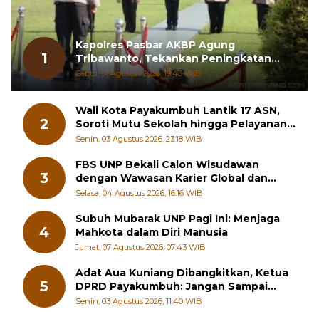
Kapolres Pasbar AKBP Agung
1
Tribawanto, Tekankan Peningkatan
Pelayanan dan Sinergi dengan
Sabtu, 01 Agustus 2026, 19:43 WIB
Masyarakat
Wali Kota Payakumbuh Lantik 17 ASN,
2
Soroti Mutu Sekolah hingga Pelayanan
RSUD
Senin, 03 Agustus 2026, 23:18 WIB
FBS UNP Bekali Calon Wisudawan
3
dengan Wawasan Karier Global dan
Kewirausahaan Kreatif
Selasa, 04 Agustus 2026, 16:16 WIB
Subuh Mubarak UNP Pagi Ini: Menjaga
4
Mahkota dalam Diri Manusia
Jumat, 07 Agustus 2026, 07:43 WIB
Adat Aua Kuniang Dibangkitkan, Ketua
5
DPRD Payakumbuh: Jangan Sampai
Generasi Muda Hilang Jati Diri
Senin, 03 Agustus 2026, 11:40 WIB