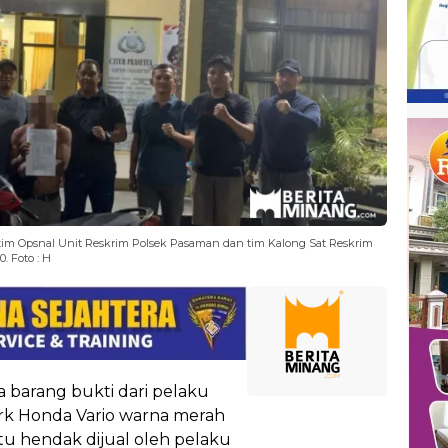
us tim Opsnal Unit Reskrim Polsek Pasaman dan tim Kalong Sat Reskrim
. Foto : H
a barang bukti dari pelaku
rk Honda Vario warna merah
itu hendak dijual oleh pelaku