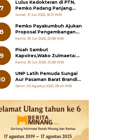
Pelajar
Lulus Kedokteran di PTN,
7
Pemko Padang Panjang
Siapkan Beasiswa Penuh
Jumat, 31 Juli 2026, 16:31 WIB
Pemko Payakumbuh Ajukan
8
Proposal Pengembangan
RSUD dr. Adnaan WD
Kamis, 30 Juli 2026, 20:08 WIB
kepada Kementerian
Kesehatan
Pisah Sambut
9
Kapolres,Wako Zulmaeta:
Sinergi Pemko dan Polres
Kamis, 30 Juli 2026, 20:28 WIB
Jadi Fondasi Stabilitas
Pembangunan
UNP Latih Pemuda Sungai
10
Aur Pasaman Barat Branding
Wisata Beringin
Senin, 03 Agustus 2026, 09:40 WIB