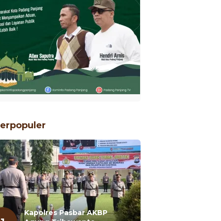
erpopuler
Kapolres Pasbar AKBP