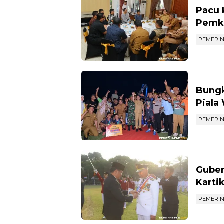
Pacu 
Pemko
PEMERI
Bungk
Piala
PEMERI
Guber
Karti
PEMERI