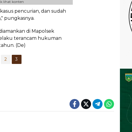
k lihat konten
 kasus pencurian, dan sudah
," pungkasnya.
 diamankan di Mapolsek
pelaku terancam hukuman
tahun. (De)
2
3