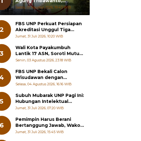
1
Agung Tribawanto,
Tekankan Peningkatan
Sabtu, 01 Agustus 2026, 19:43 WIB
Pelayanan dan Sinergi
dengan Masyarakat
FBS UNP Perkuat Persiapan
2
Akreditasi Unggul Tiga
Program Studi
Jumat, 31 Juli 2026, 10:20 WIB
Wali Kota Payakumbuh
3
Lantik 17 ASN, Soroti Mutu
Sekolah hingga Pelayanan
Senin, 03 Agustus 2026, 23:18 WIB
RSUD
FBS UNP Bekali Calon
4
Wisudawan dengan
Wawasan Karier Global dan
Selasa, 04 Agustus 2026, 16:16 WIB
Kewirausahaan Kreatif
Subuh Mubarak UNP Pagi Ini:
5
Hubungan Intelektual
dengan Etos Kerja
Jumat, 31 Juli 2026, 07:20 WIB
Pemimpin Harus Berani
6
Bertanggung Jawab, Wako
Padang Panjang Buka
Jumat, 31 Juli 2026, 15:45 WIB
Pelatihan Kepemimpinan