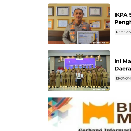
IKPA 
Pengh
PEMERI
Ini M
Daera
EKONOM