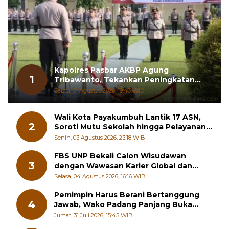
Kapolres Pasbar AKBP Agung
1
Tribawanto, Tekankan Peningkatan
Pelayanan dan Sinergi dengan
Sabtu, 01 Agustus 2026, 19:43 WIB
Masyarakat
Wali Kota Payakumbuh Lantik 17 ASN,
2
Soroti Mutu Sekolah hingga Pelayanan
RSUD
Senin, 03 Agustus 2026, 23:18 WIB
FBS UNP Bekali Calon Wisudawan
3
dengan Wawasan Karier Global dan
Kewirausahaan Kreatif
Selasa, 04 Agustus 2026, 16:16 WIB
Pemimpin Harus Berani Bertanggung
4
Jawab, Wako Padang Panjang Buka
Pelatihan Kepemimpinan Pelajar
Jumat, 31 Juli 2026, 15:45 WIB