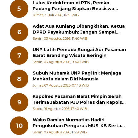
Lulus Kedokteran di PTN, Pemko
5
Padang Panjang Siapkan Beasiswa
Penuh
Jumat, 31 Juli 2026, 16:31 WIB
Adat Aua Kuniang Dibangkitkan, Ketua
6
DPRD Payakumbuh: Jangan Sampai
Generasi Muda Hilang Jati Diri
Senin, 03 Agustus 2026, 11:40 WIB
UNP Latih Pemuda Sungai Aur Pasaman
7
Barat Branding Wisata Beringin
Senin, 03 Agustus 2026, 09:40 WIB
Subuh Mubarak UNP Pagi Ini: Menjaga
8
Mahkota dalam Diri Manusia
Jumat, 07 Agustus 2026, 07:43 WIB
Kapolres Pasaman Barat Pimpin Serah
9
Terima Jabatan PJU Polres dan Kapolsek
Sungai Beremas
Sabtu, 01 Agustus 2026, 17:40 WIB
Wako Ramlan Nurmatias Hadiri
10
Pengukuhan Pengurus MUS-KB Serta
LMKB Periode 2026-2031,
Senin, 03 Agustus 2026, 11:29 WIB