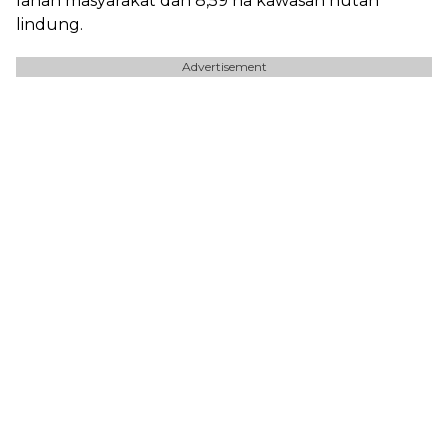
lahan masyarakat dan 8,59 ha kawasan hutan
lindung.
Advertisement