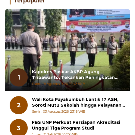
Terpopuler
Kapolres Pasbar AKBP Agung
1
Tribawanto, Tekankan Peningkatan
Pelayanan dan Sinergi dengan
Sabtu, 01 Agustus 2026, 19:43 WIB
Masyarakat
Wali Kota Payakumbuh Lantik 17 ASN,
2
Soroti Mutu Sekolah hingga Pelayanan
RSUD
Senin, 03 Agustus 2026, 23:18 WIB
FBS UNP Perkuat Persiapan Akreditasi
3
Unggul Tiga Program Studi
Jumat, 31 Juli 2026, 10:20 WIB