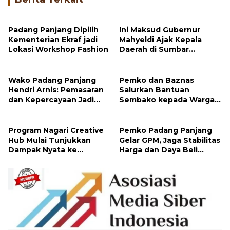
Padang Panjang Dipilih
Ini Maksud Gubernur
Kementerian Ekraf jadi
Mahyeldi Ajak Kepala
Lokasi Workshop Fashion
Daerah di Sumbar
Percepat Sertifikasi Halal
Wako Padang Panjang
Pemko dan Baznas
Hendri Arnis: Pemasaran
Salurkan Bantuan
dan Kepercayaan Jadi
Sembako kepada Warga
Kunci Kembangkan Usaha
Melalui Program Padang
Panjang Peduli
Program Nagari Creative
Pemko Padang Panjang
Hub Mulai Tunjukkan
Gelar GPM, Jaga Stabilitas
Dampak Nyata ke
Harga dan Daya Beli
Masyarakat
Masyarakat