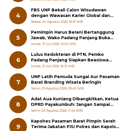
FBS UNP Bekali Calon Wisudawan
4
dengan Wawasan Karier Global dan
Kewirausahaan Kreatif
Selasa, 04 Agustus 2026, 16:16 WIB
Pemimpin Harus Berani Bertanggung
5
Jawab, Wako Padang Panjang Buka
Pelatihan Kepemimpinan Pelajar
Jumat, 31 Juli 2026, 15:45 WIB
Lulus Kedokteran di PTN, Pemko
6
Padang Panjang Siapkan Beasiswa
Penuh
Jumat, 31 Juli 2026, 16:31 WIB
UNP Latih Pemuda Sungai Aur Pasaman
7
Barat Branding Wisata Beringin
Senin, 03 Agustus 2026, 09:40 WIB
Adat Aua Kuniang Dibangkitkan, Ketua
8
DPRD Payakumbuh: Jangan Sampai
Generasi Muda Hilang Jati Diri
Senin, 03 Agustus 2026, 11:40 WIB
Kapolres Pasaman Barat Pimpin Serah
9
Terima Jabatan PJU Polres dan Kapolsek