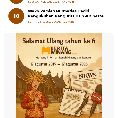
Sungai Beremas
Sabtu, 01 Agustus 2026, 17:40 WIB
Wako Ramlan Nurmatias Hadiri
10
Pengukuhan Pengurus MUS-KB Serta
LMKB Periode 2026-2031,
Senin, 03 Agustus 2026, 11:29 WIB