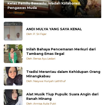
Kelas Pemilu Bawaslu: Wadah Kolaborasi
Pengawas Muda
Oleh:
Rinaldi
ANDI MULYA YANG SAYA KENAL
Oleh: P. Sri Fajar
Inilah Bahaya Pencemaran Merkuri dari
Tambang Emas Ilegal
Oleh: Rensa Ayu Lestari
Tradisi Merantau dalam Kehidupan Orang
Minangkabau
Oleh: Nasywa Huriyah Laththuf
Alat Musik Tiup Pupuik: Suara Angin dari
Ranah Minang
Oleh: Annisa Aulia Putri