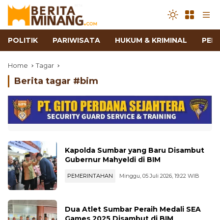
POLITIK
PARIWISATA
HUKUM & KRIMINAL
PEN
Home
Tagar
Berita tagar #
bim
Kapolda Sumbar yang Baru Disambut
Gubernur Mahyeldi di BIM
PEMERINTAHAN
Minggu, 05 Juli 2026, 19:22 WIB
Dua Atlet Sumbar Peraih Medali SEA
Games 2025 Disambut di BIM