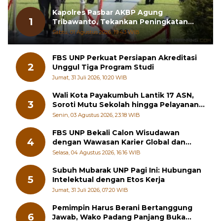
Kapolres Pasbar AKBP Agung
1
Tribawanto, Tekankan Peningkatan
Pelayanan dan Sinergi dengan
Sabtu, 01 Agustus 2026, 19:43 WIB
Masyarakat
FBS UNP Perkuat Persiapan Akreditasi
2
Unggul Tiga Program Studi
Jumat, 31 Juli 2026, 10:20 WIB
Wali Kota Payakumbuh Lantik 17 ASN,
3
Soroti Mutu Sekolah hingga Pelayanan
RSUD
Senin, 03 Agustus 2026, 23:18 WIB
FBS UNP Bekali Calon Wisudawan
4
dengan Wawasan Karier Global dan
Kewirausahaan Kreatif
Selasa, 04 Agustus 2026, 16:16 WIB
Subuh Mubarak UNP Pagi Ini: Hubungan
5
Intelektual dengan Etos Kerja
Jumat, 31 Juli 2026, 07:20 WIB
Pemimpin Harus Berani Bertanggung
6
Jawab, Wako Padang Panjang Buka