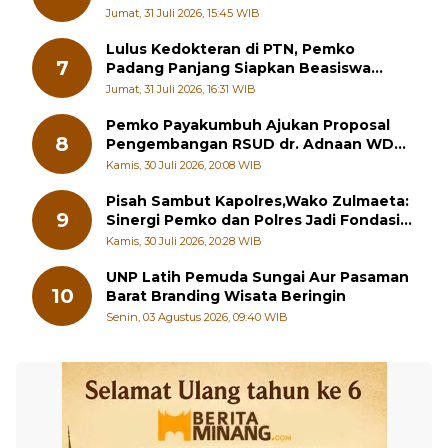
Pelatihan Kepemimpinan Pelajar
Jumat, 31 Juli 2026, 15:45 WIB
Lulus Kedokteran di PTN, Pemko
7
Padang Panjang Siapkan Beasiswa
Penuh
Jumat, 31 Juli 2026, 16:31 WIB
Pemko Payakumbuh Ajukan Proposal
8
Pengembangan RSUD dr. Adnaan WD
kepada Kementerian Kesehatan
Kamis, 30 Juli 2026, 20:08 WIB
Pisah Sambut Kapolres,Wako Zulmaeta:
9
Sinergi Pemko dan Polres Jadi Fondasi
Stabilitas Pembangunan
Kamis, 30 Juli 2026, 20:28 WIB
UNP Latih Pemuda Sungai Aur Pasaman
10
Barat Branding Wisata Beringin
Senin, 03 Agustus 2026, 09:40 WIB