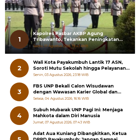
Kapolres Pasbar AKBP Agung
1
Tribawanto, Tekankan Peningkatan
Pelayanan dan Sinergi dengan
Sabtu, 01 Agustus 2026, 19:43 WIB
Masyarakat
Wali Kota Payakumbuh Lantik 17 ASN,
2
Soroti Mutu Sekolah hingga Pelayanan
RSUD
Senin, 03 Agustus 2026, 23:18 WIB
FBS UNP Bekali Calon Wisudawan
3
dengan Wawasan Karier Global dan
Kewirausahaan Kreatif
Selasa, 04 Agustus 2026, 16:16 WIB
Subuh Mubarak UNP Pagi Ini: Menjaga
4
Mahkota dalam Diri Manusia
Jumat, 07 Agustus 2026, 07:43 WIB
Adat Aua Kuniang Dibangkitkan, Ketua