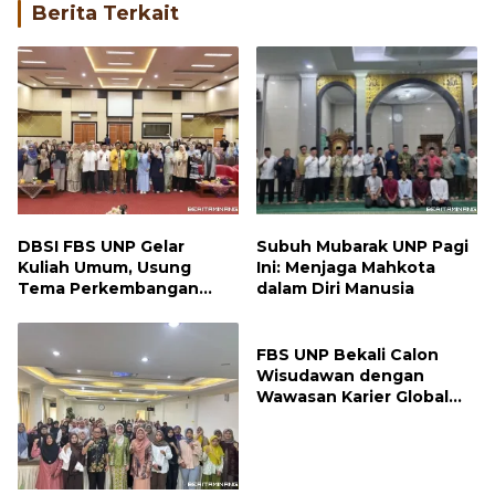
Berita Terkait
DBSI FBS UNP Gelar
Subuh Mubarak UNP Pagi
Kuliah Umum, Usung
Ini: Menjaga Mahkota
Tema Perkembangan
dalam Diri Manusia
Mutakhir Sastra Dunia
FBS UNP Bekali Calon
Wisudawan dengan
Wawasan Karier Global
dan Kewirausahaan
Kreatif