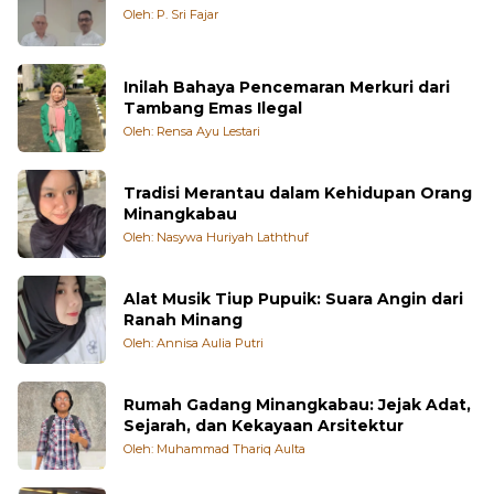
ANDI MULYA YANG SAYA KENAL
Oleh: P. Sri Fajar
Inilah Bahaya Pencemaran Merkuri dari
Tambang Emas Ilegal
Oleh: Rensa Ayu Lestari
Tradisi Merantau dalam Kehidupan Orang
Minangkabau
Oleh: Nasywa Huriyah Laththuf
Alat Musik Tiup Pupuik: Suara Angin dari
Ranah Minang
Oleh: Annisa Aulia Putri
Rumah Gadang Minangkabau: Jejak Adat,
Sejarah, dan Kekayaan Arsitektur
Oleh: Muhammad Thariq Aulta