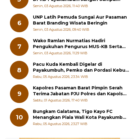
5
DPRD Payakumbuh: Jangan Sampai
Generasi Muda Hilang Jati Diri
Senin, 03 Agustus 2026, 11:40 WIB
UNP Latih Pemuda Sungai Aur Pasaman
6
Barat Branding Wisata Beringin
Senin, 03 Agustus 2026, 09:40 WIB
Wako Ramlan Nurmatias Hadiri
7
Pengukuhan Pengurus MUS-KB Serta
LMKB Periode 2026-2031,
Senin, 03 Agustus 2026, 11:29 WIB
Pacu Kuda Kembali Digelar di
8
Payakumbuh, Pemko dan Pordasi Kebut
Persiapan!
Rabu, 05 Agustus 2026, 23:34 WIB
Kapolres Pasaman Barat Pimpin Serah
9
Terima Jabatan PJU Polres dan Kapolsek
Sungai Beremas
Sabtu, 01 Agustus 2026, 17:40 WIB
Bungkam Galatama, Tigo Kayo FC
10
Menangkan Piala Wali Kota Payakumbuh
Cup 2026
Rabu, 05 Agustus 2026, 23:27 WIB