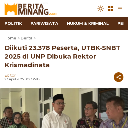
POLITIK
PARIWISATA
HUKUM & KRIMINAL
PEN
Home
Berita
Diikuti 23.378 Peserta, UTBK-SNBT
2025 di UNP Dibuka Rektor
Krismadinata
Editor
23 April 2025, 10:23 WIB