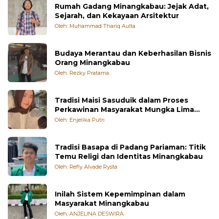
Rumah Gadang Minangkabau: Jejak Adat,
Sejarah, dan Kekayaan Arsitektur
Oleh: Muhammad Thariq Aulta
Budaya Merantau dan Keberhasilan Bisnis
Orang Minangkabau
Oleh: Rezky Pratama
Tradisi Maisi Sasuduik dalam Proses
Perkawinan Masyarakat Mungka Lima
Puluh Kota
Oleh: Enjelika Putri
Tradisi Basapa di Padang Pariaman: Titik
Temu Religi dan Identitas Minangkabau
Oleh: Refly Alvade Rysta
Inilah Sistem Kepemimpinan dalam
Masyarakat Minangkabau