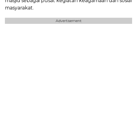
masjid sebagai pusat kegiatan keagamaan dan sosial
masyarakat.
Advertisement