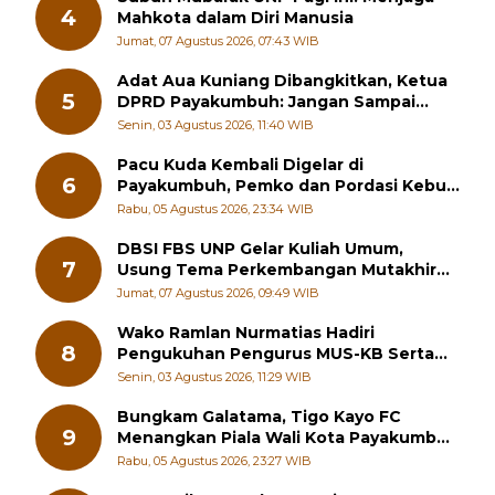
Subuh Mubarak UNP Pagi Ini: Menjaga
4
Mahkota dalam Diri Manusia
Jumat, 07 Agustus 2026, 07:43 WIB
Adat Aua Kuniang Dibangkitkan, Ketua
5
DPRD Payakumbuh: Jangan Sampai
Generasi Muda Hilang Jati Diri
Senin, 03 Agustus 2026, 11:40 WIB
Pacu Kuda Kembali Digelar di
6
Payakumbuh, Pemko dan Pordasi Kebut
Persiapan!
Rabu, 05 Agustus 2026, 23:34 WIB
DBSI FBS UNP Gelar Kuliah Umum,
7
Usung Tema Perkembangan Mutakhir
Sastra Dunia
Jumat, 07 Agustus 2026, 09:49 WIB
Wako Ramlan Nurmatias Hadiri
8
Pengukuhan Pengurus MUS-KB Serta
LMKB Periode 2026-2031,
Senin, 03 Agustus 2026, 11:29 WIB
Bungkam Galatama, Tigo Kayo FC
9
Menangkan Piala Wali Kota Payakumbuh
Cup 2026
Rabu, 05 Agustus 2026, 23:27 WIB