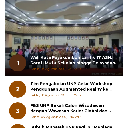
Wali Kota Payakumbuh Lantik 17 ASN,
1
Soroti Mutu Sekolah hingga Pelayanan
RSUD
Senin, 03 Agustus 2026, 23:18 WIB
Tim Pengabdian UNP Gelar Workshop
2
Penggunaan Augmented Reality ke
Guru Kimia SMA di Padang Pariaman
Sabtu, 08 Agustus 2026, 15:35 WIB
FBS UNP Bekali Calon Wisudawan
3
dengan Wawasan Karier Global dan
Kewirausahaan Kreatif
Selasa, 04 Agustus 2026, 16:16 WIB