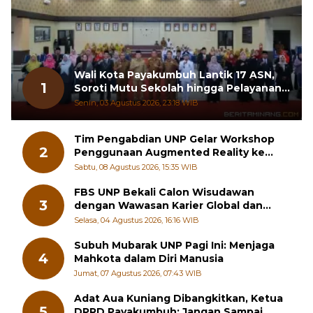
Wali Kota Payakumbuh Lantik 17 ASN,
1
Soroti Mutu Sekolah hingga Pelayanan
RSUD
Senin, 03 Agustus 2026, 23:18 WIB
Tim Pengabdian UNP Gelar Workshop
2
Penggunaan Augmented Reality ke
Guru Kimia SMA di Padang Pariaman
Sabtu, 08 Agustus 2026, 15:35 WIB
FBS UNP Bekali Calon Wisudawan
3
dengan Wawasan Karier Global dan
Kewirausahaan Kreatif
Selasa, 04 Agustus 2026, 16:16 WIB
Subuh Mubarak UNP Pagi Ini: Menjaga
4
Mahkota dalam Diri Manusia
Jumat, 07 Agustus 2026, 07:43 WIB
Adat Aua Kuniang Dibangkitkan, Ketua