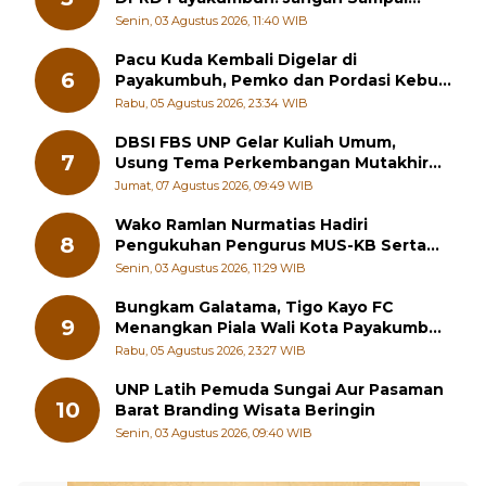
5
DPRD Payakumbuh: Jangan Sampai
Generasi Muda Hilang Jati Diri
Senin, 03 Agustus 2026, 11:40 WIB
Pacu Kuda Kembali Digelar di
6
Payakumbuh, Pemko dan Pordasi Kebut
Persiapan!
Rabu, 05 Agustus 2026, 23:34 WIB
DBSI FBS UNP Gelar Kuliah Umum,
7
Usung Tema Perkembangan Mutakhir
Sastra Dunia
Jumat, 07 Agustus 2026, 09:49 WIB
Wako Ramlan Nurmatias Hadiri
8
Pengukuhan Pengurus MUS-KB Serta
LMKB Periode 2026-2031,
Senin, 03 Agustus 2026, 11:29 WIB
Bungkam Galatama, Tigo Kayo FC
9
Menangkan Piala Wali Kota Payakumbuh
Cup 2026
Rabu, 05 Agustus 2026, 23:27 WIB
UNP Latih Pemuda Sungai Aur Pasaman
10
Barat Branding Wisata Beringin
Senin, 03 Agustus 2026, 09:40 WIB