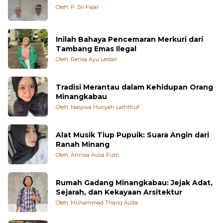
ANDI MULYA YANG SAYA KENAL
Oleh: P. Sri Fajar
Inilah Bahaya Pencemaran Merkuri dari
Tambang Emas Ilegal
Oleh: Rensa Ayu Lestari
Tradisi Merantau dalam Kehidupan Orang
Minangkabau
Oleh: Nasywa Huriyah Laththuf
Alat Musik Tiup Pupuik: Suara Angin dari
Ranah Minang
Oleh: Annisa Aulia Putri
Rumah Gadang Minangkabau: Jejak Adat,
Sejarah, dan Kekayaan Arsitektur
Oleh: Muhammad Thariq Aulta