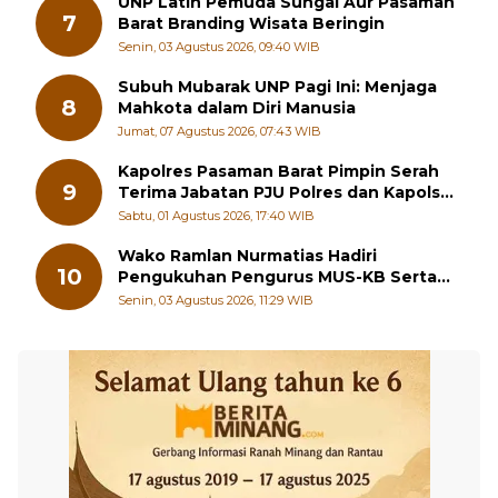
UNP Latih Pemuda Sungai Aur Pasaman
7
Barat Branding Wisata Beringin
Senin, 03 Agustus 2026, 09:40 WIB
Subuh Mubarak UNP Pagi Ini: Menjaga
8
Mahkota dalam Diri Manusia
Jumat, 07 Agustus 2026, 07:43 WIB
Kapolres Pasaman Barat Pimpin Serah
9
Terima Jabatan PJU Polres dan Kapolsek
Sungai Beremas
Sabtu, 01 Agustus 2026, 17:40 WIB
Wako Ramlan Nurmatias Hadiri
10
Pengukuhan Pengurus MUS-KB Serta
LMKB Periode 2026-2031,
Senin, 03 Agustus 2026, 11:29 WIB