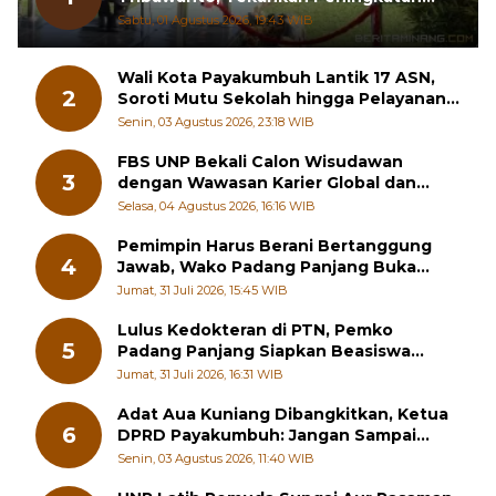
Pelayanan dan Sinergi dengan
Sabtu, 01 Agustus 2026, 19:43 WIB
Masyarakat
Wali Kota Payakumbuh Lantik 17 ASN,
2
Soroti Mutu Sekolah hingga Pelayanan
RSUD
Senin, 03 Agustus 2026, 23:18 WIB
FBS UNP Bekali Calon Wisudawan
3
dengan Wawasan Karier Global dan
Kewirausahaan Kreatif
Selasa, 04 Agustus 2026, 16:16 WIB
Pemimpin Harus Berani Bertanggung
4
Jawab, Wako Padang Panjang Buka
Pelatihan Kepemimpinan Pelajar
Jumat, 31 Juli 2026, 15:45 WIB
Lulus Kedokteran di PTN, Pemko
5
Padang Panjang Siapkan Beasiswa
Penuh
Jumat, 31 Juli 2026, 16:31 WIB
Adat Aua Kuniang Dibangkitkan, Ketua
6
DPRD Payakumbuh: Jangan Sampai
Generasi Muda Hilang Jati Diri
Senin, 03 Agustus 2026, 11:40 WIB