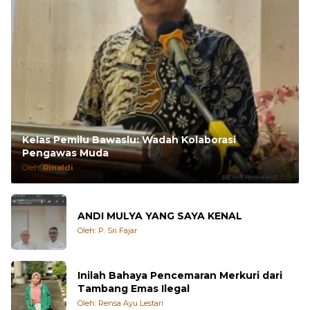
Kelas Pemilu Bawaslu: Wadah Kolaborasi
Pengawas Muda
Oleh:
Rinaldi
ANDI MULYA YANG SAYA KENAL
Oleh: P. Sri Fajar
Inilah Bahaya Pencemaran Merkuri dari
Tambang Emas Ilegal
Oleh: Rensa Ayu Lestari