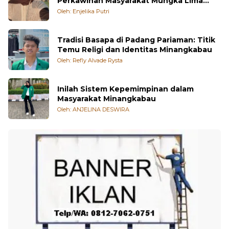
Perkawinan Masyarakat Mungka Lima
Puluh Kota
Oleh: Enjelika Putri
Tradisi Basapa di Padang Pariaman: Titik
Temu Religi dan Identitas Minangkabau
Oleh: Refly Alvade Rysta
Inilah Sistem Kepemimpinan dalam
Masyarakat Minangkabau
Oleh: ANJELINA DESWIRA