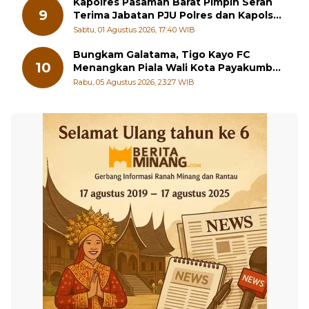
Kapolres Pasaman Barat Pimpin Serah
9
Terima Jabatan PJU Polres dan Kapolsek
Sungai Beremas
Sabtu, 01 Agustus 2026, 17:40 WIB
Bungkam Galatama, Tigo Kayo FC
10
Menangkan Piala Wali Kota Payakumbuh
Cup 2026
Rabu, 05 Agustus 2026, 23:27 WIB