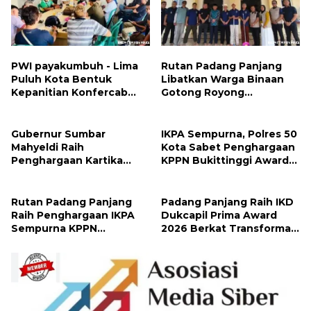
PWI payakumbuh - Lima
Rutan Padang Panjang
Puluh Kota Bentuk
Libatkan Warga Binaan
Kepanitian Konfercab
Gotong Royong
dan OKK 2026
Bersihkan Masjid
Gubernur Sumbar
IKPA Sempurna, Polres 50
Mahyeldi Raih
Kota Sabet Penghargaan
Penghargaan Kartika
KPPN Bukittinggi Awards
Pamong Praja Madya dari
2026
IPDN
Rutan Padang Panjang
Padang Panjang Raih IKD
Raih Penghargaan IKPA
Dukcapil Prima Award
Sempurna KPPN
2026 Berkat Transformasi
Bukittinggi
Layanan Digital