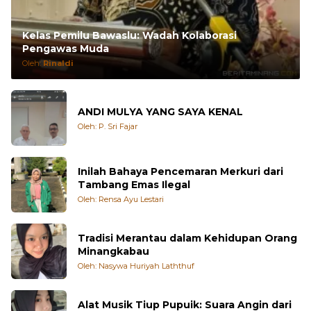
Kelas Pemilu Bawaslu: Wadah Kolaborasi
Pengawas Muda
Oleh:
Rinaldi
ANDI MULYA YANG SAYA KENAL
Oleh: P. Sri Fajar
Inilah Bahaya Pencemaran Merkuri dari
Tambang Emas Ilegal
Oleh: Rensa Ayu Lestari
Tradisi Merantau dalam Kehidupan Orang
Minangkabau
Oleh: Nasywa Huriyah Laththuf
Alat Musik Tiup Pupuik: Suara Angin dari