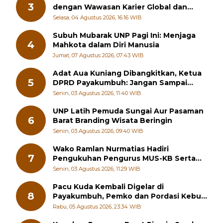
3
dengan Wawasan Karier Global dan
Kewirausahaan Kreatif
Selasa, 04 Agustus 2026, 16:16 WIB
Subuh Mubarak UNP Pagi Ini: Menjaga
4
Mahkota dalam Diri Manusia
Jumat, 07 Agustus 2026, 07:43 WIB
Adat Aua Kuniang Dibangkitkan, Ketua
5
DPRD Payakumbuh: Jangan Sampai
Generasi Muda Hilang Jati Diri
Senin, 03 Agustus 2026, 11:40 WIB
UNP Latih Pemuda Sungai Aur Pasaman
6
Barat Branding Wisata Beringin
Senin, 03 Agustus 2026, 09:40 WIB
Wako Ramlan Nurmatias Hadiri
7
Pengukuhan Pengurus MUS-KB Serta
LMKB Periode 2026-2031,
Senin, 03 Agustus 2026, 11:29 WIB
Pacu Kuda Kembali Digelar di
8
Payakumbuh, Pemko dan Pordasi Kebut
Persiapan!
Rabu, 05 Agustus 2026, 23:34 WIB