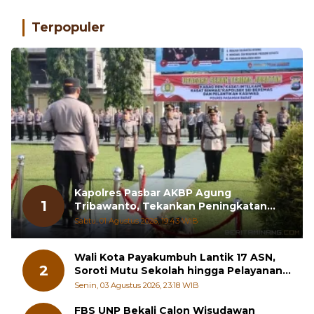
Terpopuler
Kapolres Pasbar AKBP Agung
1
Tribawanto, Tekankan Peningkatan
Pelayanan dan Sinergi dengan
Sabtu, 01 Agustus 2026, 19:43 WIB
Masyarakat
Wali Kota Payakumbuh Lantik 17 ASN,
2
Soroti Mutu Sekolah hingga Pelayanan
RSUD
Senin, 03 Agustus 2026, 23:18 WIB
FBS UNP Bekali Calon Wisudawan